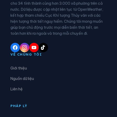
Xã Châu Hồng
Xã Châu Khê
cho 34 tỉnh thành cùng hơn 3.000 xã phường trên cả
nước. Dữ liệu được cập nhật liên tục từ OpenWeather,
Xã Châu Lộc
Xã Châu Tiến
kết hợp tham chiếu Cục Khí tượng Thủy văn với các
hiện tượng thời tiết nguy hiểm. Chúng tôi mong muốn
Xã Chiêu Lưu
Xã Con Cuông
giúp bạn chủ động trước mọi diễn biến thời tiết, an
Xã Đại Đồng
Xã Đại Huệ
toàn hơn khi ra ngoài và trong mỗi chuyến đi.
Xã Diễn Châu
Xã Đô Lương
Xã Đông Hiếu
Xã Đông Lộc
VỀ CHÚNG TÔI
Xã Đông Thành
Xã Đức Châu
Giới thiệu
Xã Giai Lạc
Xã Giai Xuân
Nguồn dữ liệu
Xã Hải Châu
Xã Hải Lộc
Liên hệ
Xã Hạnh Lâm
Xã Hoa Quân
Xã Hợp Minh
Xã Hùng Chân
PHÁP LÝ
Xã Hùng Châu
Xã Hưng Nguyên