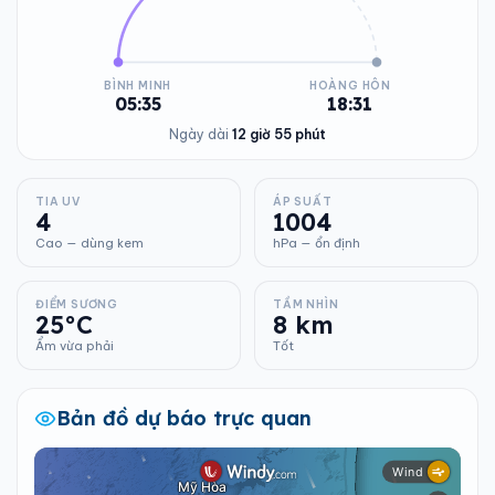
BÌNH MINH
HOÀNG HÔN
05:35
18:31
Ngày dài
12 giờ 55 phút
TIA UV
ÁP SUẤT
4
1004
Cao — dùng kem
hPa — ổn định
ĐIỂM SƯƠNG
TẦM NHÌN
25°C
8 km
Ẩm vừa phải
Tốt
Bản đồ dự báo trực quan