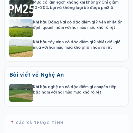
Mưa có làm sạch không khí không? Chỉ giảm
10–30% bụi và không loại bỏ được pm2.5
Khí hậu Đồng Nai có đặc điểm gì? Nền nhiệt ổn
định quanh năm với hai mùa mưa khô rõ rệt
Khí hậu tây ninh có đặc điểm gì? nhiệt đới gió
mùa với hai mùa mưa khô phân hóa rõ rệt
Bài viết về Nghệ An
Khí hậu nghệ an có đặc điểm gì chuyển tiếp
bắc nam với hai mùa mưa khô rõ rệt
CÁC XÃ THUỘC TỈNH