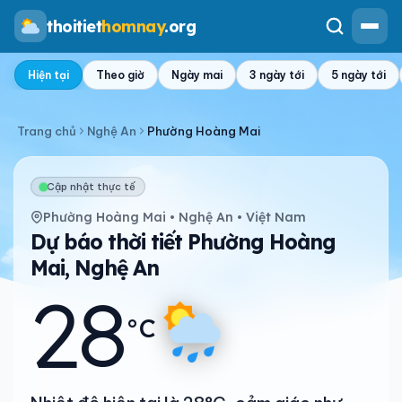
thoitiet
homnay
.org
Hiện tại
Theo giờ
Ngày mai
3 ngày tới
5 ngày tới
Trang chủ
Nghệ An
Phường Hoàng Mai
Cập nhật thực tế
Phường Hoàng Mai • Nghệ An • Việt Nam
Dự báo thời tiết Phường Hoàng
Mai, Nghệ An
28
°C