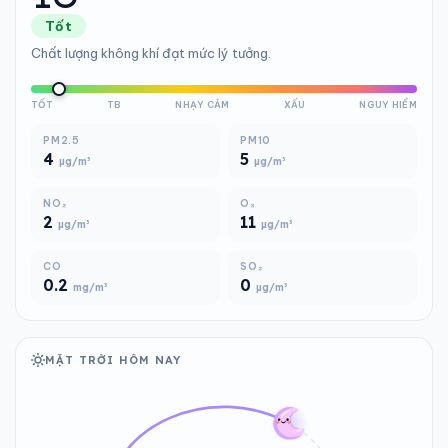
Tốt
Chất lượng không khí đạt mức lý tưởng.
TỐT
TB
NHẠY CẢM
XẤU
NGUY HIỂM
PM2.5
PM10
4
5
µg/m³
µg/m³
NO₂
O₃
2
11
µg/m³
µg/m³
CO
SO₂
0.2
0
mg/m³
µg/m³
MẶT TRỜI HÔM NAY