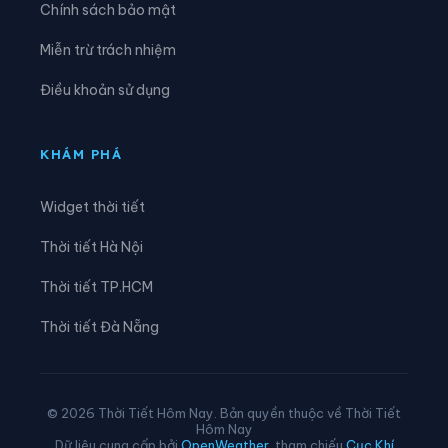
Chính sách bảo mật
Xã Hưng Nguyên Nam
Xã Huồi Tụ
Miễn trừ trách nhiệm
Xã Hữu Khuông
Xã Hữu Kiệm
Điều khoản sử dụng
Xã Keng Đu
Xã Kim Bảng
Xã Kim Liên
Xã Lam Thành
KHÁM PHÁ
Xã Lượng Minh
Xã Lương Sơn
Widget thời tiết
Xã Mậu Thạch
Xã Minh Châu
Thời tiết Hà Nội
Xã Minh Hợp
Xã Môn Sơn
Thời tiết TP.HCM
Xã Mường Chọng
Xã Mường Ham
Thời tiết Đà Nẵng
Xã Mường Lống
Xã Mường Quàng
Xã Mường Típ
Xã Mường Xén
© 2026 Thời Tiết Hôm Nay. Bản quyền thuộc về Thời Tiết
Hôm Nay
Xã Mỹ Lý
Xã Na Loi
Dữ liệu cung cấp bởi
OpenWeather
, tham chiếu
Cục Khí