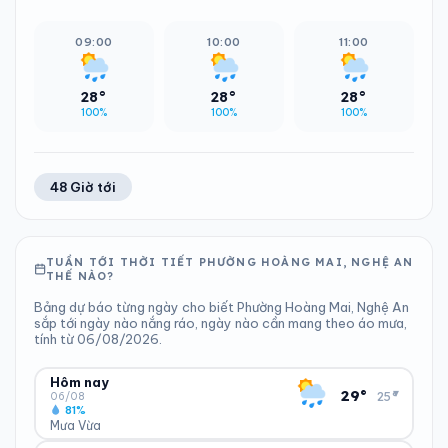
09:00
10:00
11:00
28°
28°
28°
100%
100%
100%
48 Giờ tới
TUẦN TỚI THỜI TIẾT PHƯỜNG HOÀNG MAI, NGHỆ AN
THẾ NÀO?
Bảng dự báo từng ngày cho biết Phường Hoàng Mai, Nghệ An
sắp tới ngày nào nắng ráo, ngày nào cần mang theo áo mưa,
tính từ 06/08/2026.
Hôm nay
▾
29°
25°
06/08
81%
Mưa Vừa