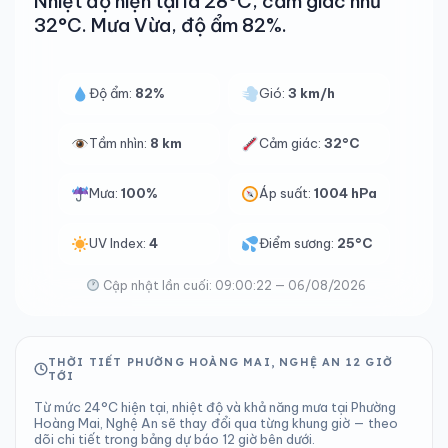
Nhiệt độ hiện tại là 28°C, cảm giác như
32°C. Mưa Vừa, độ ẩm 82%.
Độ ẩm:
82%
Gió:
3 km/h
Tầm nhìn:
8 km
Cảm giác:
32°C
Mưa:
100%
Áp suất:
1004 hPa
UV Index:
4
Điểm sương:
25°C
Cập nhật lần cuối: 09:00:22 — 06/08/2026
THỜI TIẾT PHƯỜNG HOÀNG MAI, NGHỆ AN 12 GIỜ
TỚI
Từ mức 24°C hiện tại, nhiệt độ và khả năng mưa tại Phường
Hoàng Mai, Nghệ An sẽ thay đổi qua từng khung giờ — theo
dõi chi tiết trong bảng dự báo 12 giờ bên dưới.