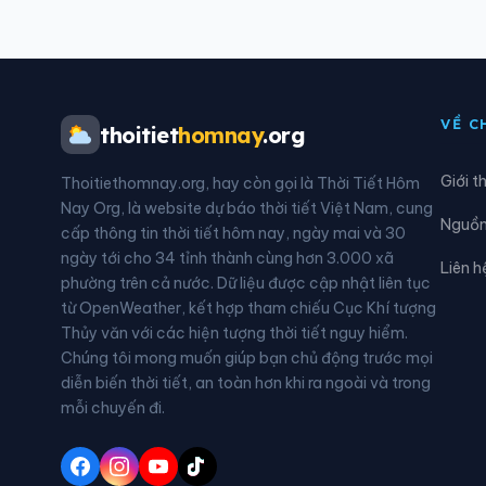
Xã Đô Lương
Xã Đ
Xã Đức Châu
Xã G
VỀ C
thoitiet
homnay
.org
Xã Hải Lộc
Xã H
Giới t
Thoitiethomnay.org, hay còn gọi là Thời Tiết Hôm
Xã Hùng Chân
Xã H
Nay Org, là website dự báo thời tiết Việt Nam, cung
Nguồn 
cấp thông tin thời tiết hôm nay, ngày mai và 30
Xã Huồi Tụ
Xã H
ngày tới cho 34 tỉnh thành cùng hơn 3.000 xã
Liên h
phường trên cả nước. Dữ liệu được cập nhật liên tục
Xã Kim Bảng
Xã K
từ OpenWeather, kết hợp tham chiếu Cục Khí tượng
Thủy văn với các hiện tượng thời tiết nguy hiểm.
Xã Lương Sơn
Xã M
Chúng tôi mong muốn giúp bạn chủ động trước mọi
diễn biến thời tiết, an toàn hơn khi ra ngoài và trong
Xã Môn Sơn
Xã 
mỗi chuyến đi.
Xã Mường Quàng
Xã M