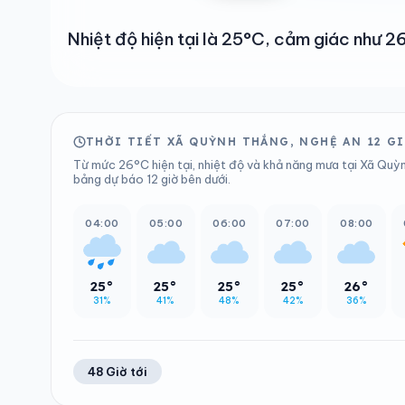
Nhiệt độ hiện tại là 25°C, cảm giác như
THỜI TIẾT XÃ QUỲNH THẮNG, NGHỆ AN 12 G
Từ mức 26°C hiện tại, nhiệt độ và khả năng mưa tại Xã Quỳn
bảng dự báo 12 giờ bên dưới.
04:00
05:00
06:00
07:00
08:00
25°
25°
25°
25°
26°
31%
41%
48%
42%
36%
48 Giờ tới