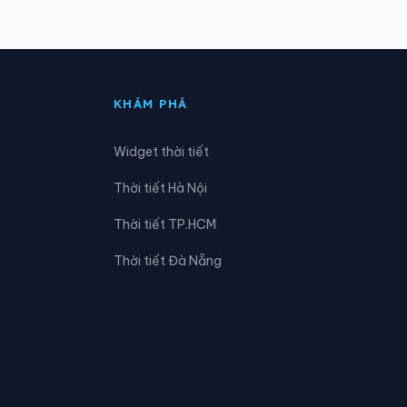
Xã Đông Thành
Xã Hải Châu
KHÁM PHÁ
Xã Hợp Minh
Widget thời tiết
Xã Hưng Nguyên Nam
Thời tiết Hà Nội
Xã Keng Đu
Thời tiết TP.HCM
Xã Lượng Minh
Thời tiết Đà Nẵng
Xã Minh Hợp
Xã Mường Lống
Xã Mỹ Lý