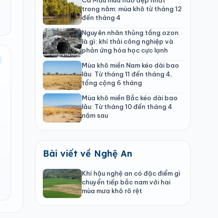
trong năm: mùa khô từ tháng 12
đến tháng 4
Nguyên nhân thủng tầng ozon
là gì: khí thải công nghiệp và
phản ứng hóa học cực lạnh
Mùa khô miền Nam kéo dài bao
lâu: Từ tháng 11 đến tháng 4,
tổng cộng 6 tháng
Mùa khô miền Bắc kéo dài bao
lâu: Từ tháng 10 đến tháng 4
năm sau
Bài viết về Nghệ An
Khí hậu nghệ an có đặc điểm gì
chuyển tiếp bắc nam với hai
mùa mưa khô rõ rệt