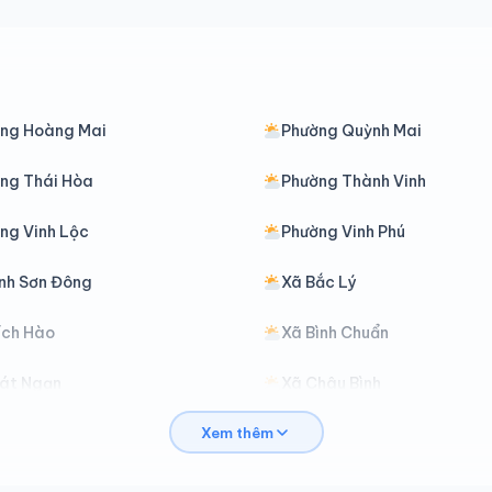
ng Hoàng Mai
Phường Quỳnh Mai
ng Thái Hòa
Phường Thành Vinh
ng Vinh Lộc
Phường Vinh Phú
nh Sơn Đông
Xã Bắc Lý
ích Hào
Xã Bình Chuẩn
át Ngạn
Xã Châu Bình
Xem thêm
hâu Lộc
Xã Châu Tiến
ại Đồng
Xã Đại Huệ