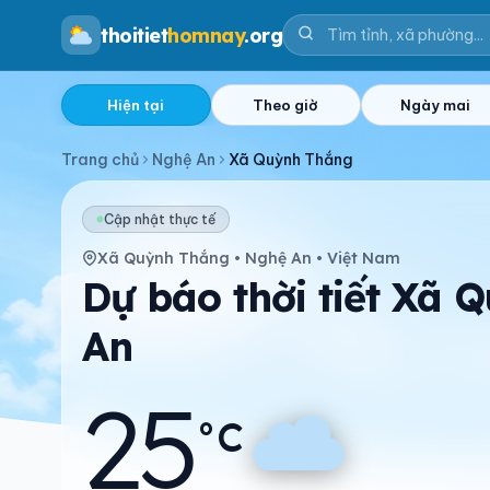
thoitiet
homnay
.org
Hiện tại
Theo giờ
Ngày mai
Trang chủ
Nghệ An
Xã Quỳnh Thắng
Cập nhật thực tế
Xã Quỳnh Thắng • Nghệ An • Việt Nam
Dự báo thời tiết Xã
An
25
°C