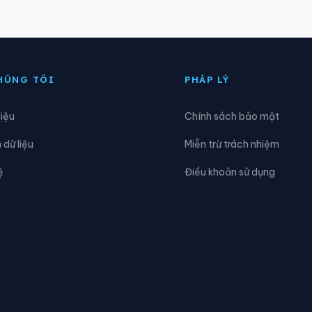
ông Hiếu
Xã Đông Lộc
iai Lạc
Xã Giai Xuân
HÚNG TÔI
PHÁP LÝ
ạnh Lâm
Xã Hoa Quân
hiệu
Chính sách bảo mật
ùng Châu
Xã Hưng Nguyên
dữ liệu
Miễn trừ trách nhiệm
ữu Khuông
Xã Hữu Kiệm
ệ
Điều khoản sử dụng
im Liên
Xã Lam Thành
ậu Thạch
Xã Minh Châu
Mường Chọng
Xã Mường Ham
ường Típ
Xã Mường Xén