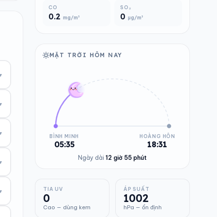
CO
SO₂
0.2
0
mg/m³
µg/m³
MẶT TRỜI HÔM NAY
▾
▾
▾
BÌNH MINH
HOÀNG HÔN
05:35
18:31
Ngày dài
12 giờ 55 phút
▾
TIA UV
ÁP SUẤT
▾
0
1002
Cao — dùng kem
hPa — ổn định