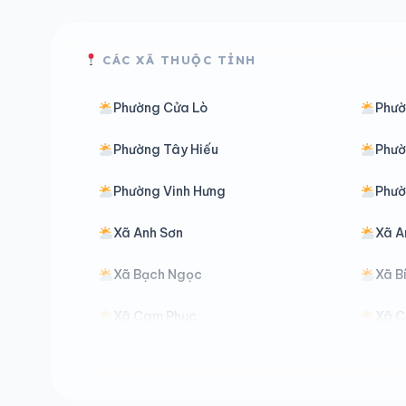
CÁC XÃ THUỘC TỈNH
Phường Cửa Lò
Phườ
Phường Tây Hiếu
Phườ
Phường Vinh Hưng
Phườ
Xã Anh Sơn
Xã A
Xã Bạch Ngọc
Xã B
Xã Cam Phục
Xã C
Xã Châu Khê
Xã C
Xã Con Cuông
Xã Đ