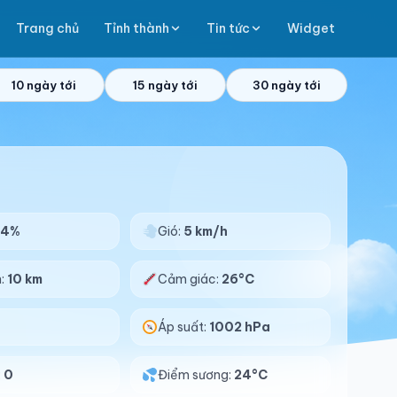
Trang chủ
Tỉnh thành
Tin tức
Widget
10 ngày tới
15 ngày tới
30 ngày tới
94%
Gió:
5 km/h
n:
10 km
Cảm giác:
26°C
%
Áp suất:
1002 hPa
:
0
Điểm sương:
24°C