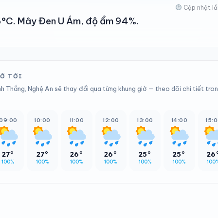
Cập nhật lầ
 26°C. Mây Đen U Ám, độ ẩm 94%.
IỜ TỚI
h Thắng, Nghệ An sẽ thay đổi qua từng khung giờ — theo dõi chi tiết tro
09:00
10:00
11:00
12:00
13:00
14:00
15:
27°
27°
26°
26°
25°
25°
26
100%
100%
100%
100%
100%
100%
100