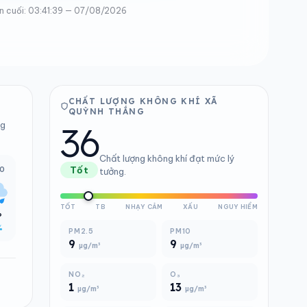
n cuối: 03:41:39 — 07/08/2026
CHẤT LƯỢNG KHÔNG KHÍ XÃ
QUỲNH THẮNG
36
ng
Chất lượng không khí đạt mức lý
00
Tốt
tưởng.
TỐT
TB
NHẠY CẢM
XẤU
NGUY HIỂM
°
%
PM2.5
PM10
9
9
µg/m³
µg/m³
NO₂
O₃
1
13
µg/m³
µg/m³