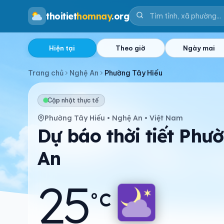
thoitiet
homnay
.org
Hiện tại
Theo giờ
Ngày mai
Trang chủ
Nghệ An
Phường Tây Hiếu
Cập nhật thực tế
Phường Tây Hiếu • Nghệ An • Việt Nam
Dự báo thời tiết Phư
An
25
°C