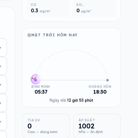
CO
SO₂
0.3
0
mg/m³
µg/m³
MẶT TRỜI HÔM NAY
▾
▾
▾
BÌNH MINH
HOÀNG HÔN
05:37
18:30
Ngày dài
12 giờ 53 phút
▾
TIA UV
ÁP SUẤT
▾
0
1002
Cao — dùng kem
hPa — ổn định