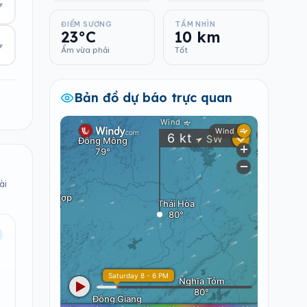
▾
ĐIỂM SƯƠNG
TẦM NHÌN
23°C
10 km
▾
Ẩm vừa phải
Tốt
Bản đồ dự báo trực quan
ài