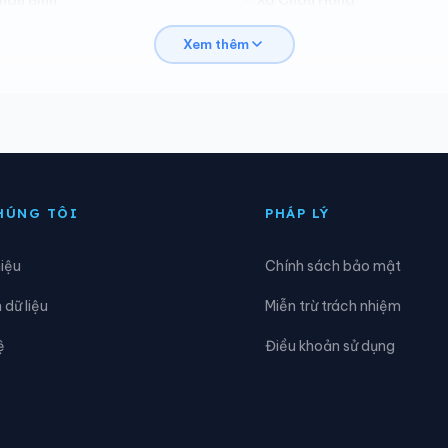
Xem thêm
hâu Tiến
Xã Chiêu Lưu
ại Huệ
Xã Diễn Châu
ông Lộc
Xã Đông Thành
iai Xuân
Xã Hải Châu
HÚNG TÔI
PHÁP LÝ
oa Quân
Xã Hợp Minh
hiệu
Chính sách bảo mật
ưng Nguyên
Xã Hưng Nguyên Nam
dữ liệu
Miễn trừ trách nhiệm
ữu Kiệm
Xã Keng Đu
ệ
Điều khoản sử dụng
am Thành
Xã Lượng Minh
inh Châu
Xã Minh Hợp