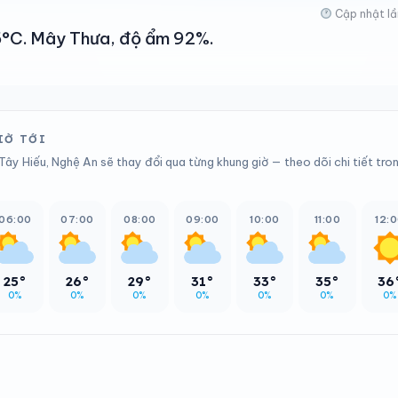
Cập nhật lầ
25°C. Mây Thưa, độ ẩm 92%.
IỜ TỚI
Tây Hiếu, Nghệ An sẽ thay đổi qua từng khung giờ — theo dõi chi tiết tro
06:00
07:00
08:00
09:00
10:00
11:00
12:
25°
26°
29°
31°
33°
35°
36
0%
0%
0%
0%
0%
0%
0%