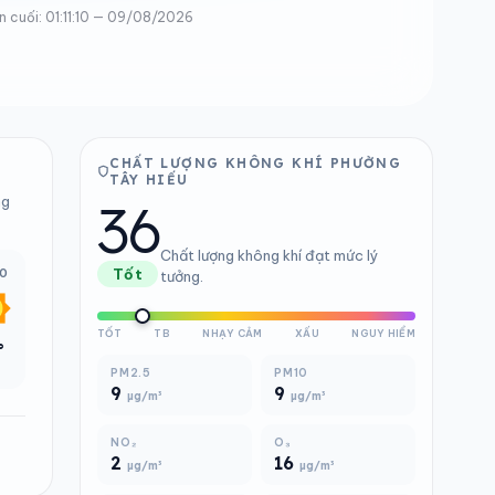
n cuối: 01:11:10 — 09/08/2026
CHẤT LƯỢNG KHÔNG KHÍ PHƯỜNG
TÂY HIẾU
36
ng
Chất lượng không khí đạt mức lý
00
Tốt
tưởng.
TỐT
TB
NHẠY CẢM
XẤU
NGUY HIỂM
°
PM2.5
PM10
9
9
µg/m³
µg/m³
NO₂
O₃
2
16
µg/m³
µg/m³