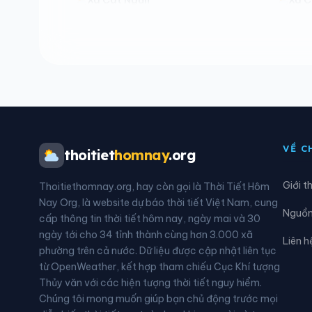
Xã Châu Lộc
Xã C
Xã Đại Đồng
Xã Đ
Xã Đông Hiếu
Xã Đ
Xã Giai Lạc
Xã G
VỀ C
thoitiet
homnay
.org
Xã Hạnh Lâm
Xã H
Giới t
Thoitiethomnay.org, hay còn gọi là Thời Tiết Hôm
Xã Hùng Châu
Xã H
Nay Org, là website dự báo thời tiết Việt Nam, cung
Nguồn 
cấp thông tin thời tiết hôm nay, ngày mai và 30
Xã Hữu Khuông
Xã H
ngày tới cho 34 tỉnh thành cùng hơn 3.000 xã
Liên h
phường trên cả nước. Dữ liệu được cập nhật liên tục
Xã Kim Liên
Xã L
từ OpenWeather, kết hợp tham chiếu Cục Khí tượng
Thủy văn với các hiện tượng thời tiết nguy hiểm.
Xã Mậu Thạch
Xã M
Chúng tôi mong muốn giúp bạn chủ động trước mọi