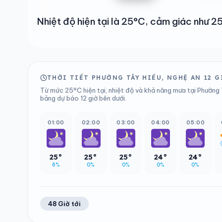
Nhiệt độ hiện tại là 25°C, cảm giác như 
THỜI TIẾT PHƯỜNG TÂY HIẾU, NGHỆ AN 12 G
Từ mức 25°C hiện tại, nhiệt độ và khả năng mưa tại Phường 
bảng dự báo 12 giờ bên dưới.
01:00
02:00
03:00
04:00
05:00
25°
25°
25°
24°
24°
6%
0%
0%
0%
0%
48 Giờ tới