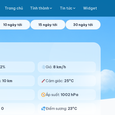
Trang chủ
Tỉnh thành
Tin tức
Widget
10 ngày tới
15 ngày tới
30 ngày tới
92%
Gió:
8 km/h
n:
10 km
Cảm giác:
25°C
Áp suất:
1002 hPa
:
0
Điểm sương:
23°C