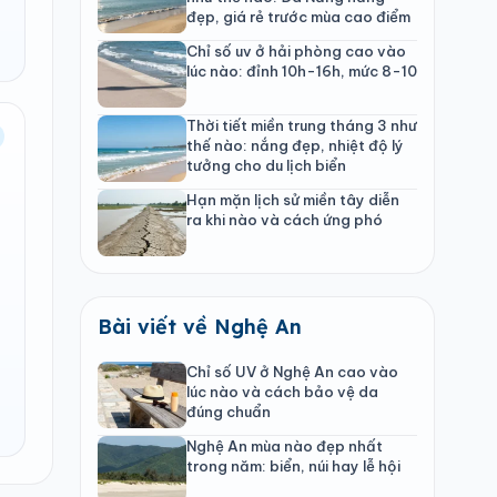
đẹp, giá rẻ trước mùa cao điểm
Chỉ số uv ở hải phòng cao vào
lúc nào: đỉnh 10h-16h, mức 8-10
Thời tiết miền trung tháng 3 như
thế nào: nắng đẹp, nhiệt độ lý
tưởng cho du lịch biển
Hạn mặn lịch sử miền tây diễn
ra khi nào và cách ứng phó
Bài viết về Nghệ An
Chỉ số UV ở Nghệ An cao vào
lúc nào và cách bảo vệ da
đúng chuẩn
Nghệ An mùa nào đẹp nhất
trong năm: biển, núi hay lễ hội