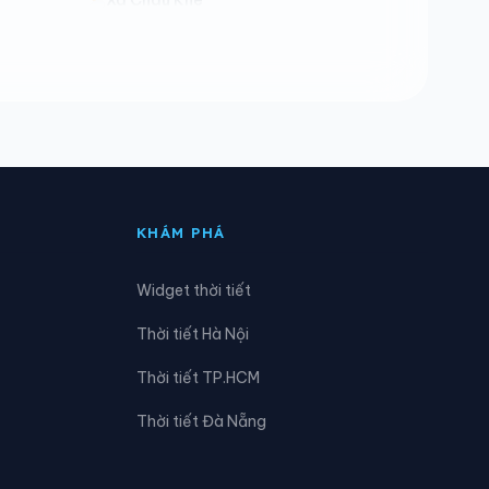
Xã Con Cuông
Xã Đô Lương
Xã Đức Châu
Xã Hải Lộc
KHÁM PHÁ
Xã Hùng Chân
Widget thời tiết
Xã Huồi Tụ
Thời tiết Hà Nội
Xã Kim Bảng
Thời tiết TP.HCM
Xã Lương Sơn
Thời tiết Đà Nẵng
Xã Môn Sơn