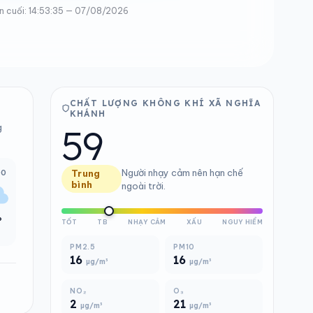
n cuối: 14:53:35 — 07/08/2026
CHẤT LƯỢNG KHÔNG KHÍ XÃ NGHĨA
KHÁNH
59
g
Người nhạy cảm nên hạn chế
00
Trung
bình
ngoài trời.
°
TỐT
TB
NHẠY CẢM
XẤU
NGUY HIỂM
PM2.5
PM10
16
16
µg/m³
µg/m³
NO₂
O₃
2
21
µg/m³
µg/m³