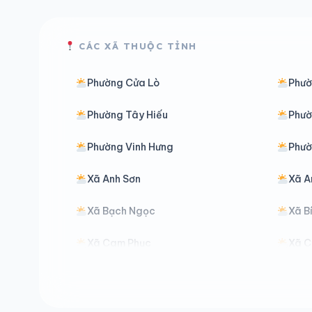
CÁC XÃ THUỘC TỈNH
Phường Cửa Lò
Phườ
Phường Tây Hiếu
Phườ
Phường Vinh Hưng
Phườ
Xã Anh Sơn
Xã A
Xã Bạch Ngọc
Xã B
Xã Cam Phục
Xã C
Xã Châu Khê
Xã C
Xã Con Cuông
Xã Đ