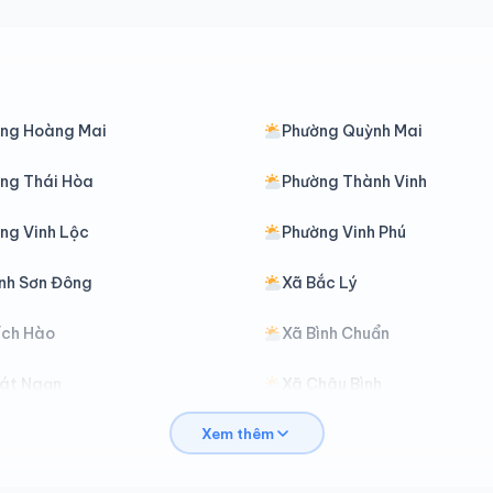
ng Hoàng Mai
Phường Quỳnh Mai
ng Thái Hòa
Phường Thành Vinh
ng Vinh Lộc
Phường Vinh Phú
nh Sơn Đông
Xã Bắc Lý
ích Hào
Xã Bình Chuẩn
át Ngạn
Xã Châu Bình
Xem thêm
hâu Lộc
Xã Châu Tiến
ại Đồng
Xã Đại Huệ