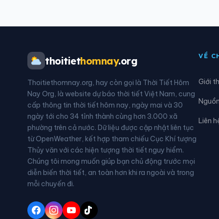
Xã Đô Lương
Xã Đ
Xã Đức Châu
Xã G
VỀ C
thoitiet
homnay
.org
Xã Hải Lộc
Xã H
Giới t
Thoitiethomnay.org, hay còn gọi là Thời Tiết Hôm
Xã Hùng Chân
Xã H
Nay Org, là website dự báo thời tiết Việt Nam, cung
Nguồn 
cấp thông tin thời tiết hôm nay, ngày mai và 30
Xã Huồi Tụ
Xã H
ngày tới cho 34 tỉnh thành cùng hơn 3.000 xã
Liên h
phường trên cả nước. Dữ liệu được cập nhật liên tục
Xã Kim Bảng
Xã K
từ OpenWeather, kết hợp tham chiếu Cục Khí tượng
Thủy văn với các hiện tượng thời tiết nguy hiểm.
Xã Lương Sơn
Xã M
Chúng tôi mong muốn giúp bạn chủ động trước mọi
diễn biến thời tiết, an toàn hơn khi ra ngoài và trong
Xã Môn Sơn
Xã 
mỗi chuyến đi.
Xã Mường Quàng
Xã M