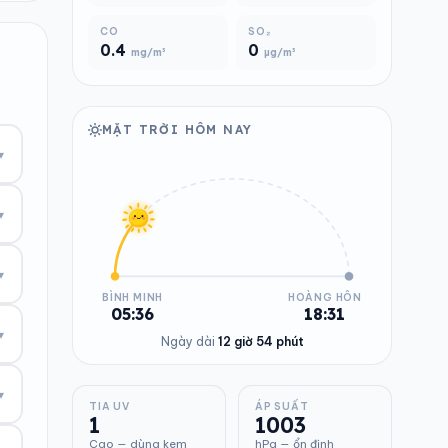
CO
SO₂
0.4
0
mg/m³
µg/m³
MẶT TRỜI HÔM NAY
▾
▾
▾
BÌNH MINH
HOÀNG HÔN
05:36
18:31
▾
Ngày dài
12 giờ 54 phút
▾
TIA UV
ÁP SUẤT
1
1003
Cao — dùng kem
hPa — ổn định