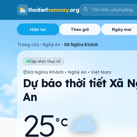
thoitiet
homnay
.org
Hiện tại
Theo giờ
Ngày mai
Trang chủ
Nghệ An
Xã Nghĩa Khánh
Cập nhật thực tế
Xã Nghĩa Khánh • Nghệ An • Việt Nam
Dự báo thời tiết Xã 
An
25
°C