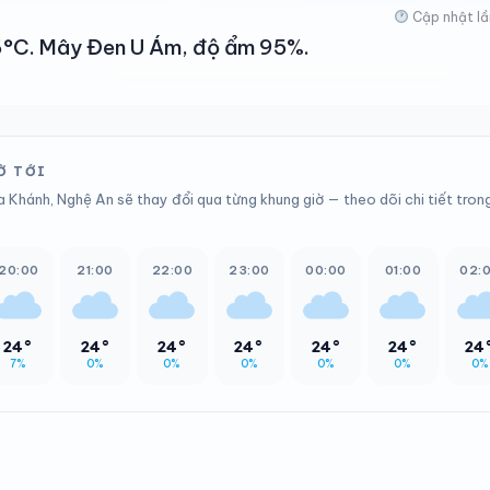
Cập nhật lầ
 26°C. Mây Đen U Ám, độ ẩm 95%.
Ờ TỚI
a Khánh, Nghệ An sẽ thay đổi qua từng khung giờ — theo dõi chi tiết tron
20:00
21:00
22:00
23:00
00:00
01:00
02:
24°
24°
24°
24°
24°
24°
24
7%
0%
0%
0%
0%
0%
0%