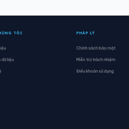
ông Hiếu
Xã Đông Lộc
iai Lạc
Xã Giai Xuân
HÚNG TÔI
PHÁP LÝ
ạnh Lâm
Xã Hoa Quân
hiệu
Chính sách bảo mật
ùng Châu
Xã Hưng Nguyên
dữ liệu
Miễn trừ trách nhiệm
ữu Khuông
Xã Hữu Kiệm
ệ
Điều khoản sử dụng
im Liên
Xã Lam Thành
ậu Thạch
Xã Minh Châu
Mường Chọng
Xã Mường Ham
ường Típ
Xã Mường Xén