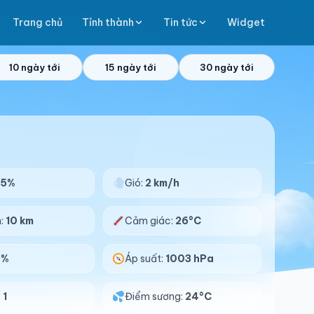
Trang chủ
Tỉnh thành
Tin tức
Widget
10 ngày tới
15 ngày tới
30 ngày tới
95%
Gió:
2 km/h
n:
10 km
Cảm giác:
26°C
0%
Áp suất:
1003 hPa
:
1
Điểm sương:
24°C