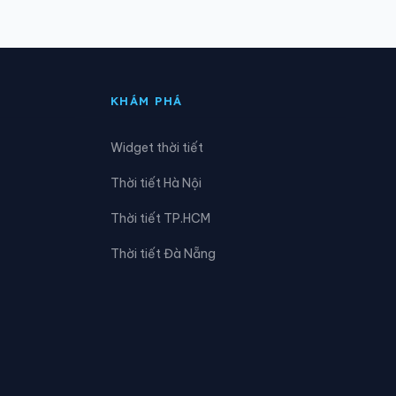
Xã Đông Thành
Xã Hải Châu
KHÁM PHÁ
Xã Hợp Minh
Widget thời tiết
Xã Hưng Nguyên Nam
Thời tiết Hà Nội
Xã Keng Đu
Thời tiết TP.HCM
Xã Lượng Minh
Thời tiết Đà Nẵng
Xã Minh Hợp
Xã Mường Lống
Xã Mỹ Lý