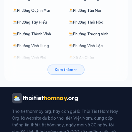
Phường Quỳnh Mai
Phường Tân Mai
Phường Tây Hiếu
Phường Thái Hòa
Phường Thành Vinh
Phường Trường Vinh
Phường Vinh Hưng
Phường Vinh Lộc
Phường Vinh Phú
Xã An Châu
Xã Anh Sơn
Xã Anh Sơn Đông
Xem thêm
Xã Bắc Lý
Xã Bạch Ngọc
Xã Bích Hào
Xã Bình Chuẩn
thoitiet
homnay
.org
Xã Bình Minh
Xã Cam Phục
Thoitiethomnay.org, hay còn gọi là Thời Tiết Hôm Nay
Xã Cát Ngạn
Xã Châu Bình
Org, là website dự báo thời tiết Việt Nam, cung cấp
thông tin thời tiết hôm nay, ngày mai và 30 ngày tới
Xã Châu Hồng
Xã Châu Khê
cho 34 tỉnh thành cùng hơn 3.000 xã phường trên cả