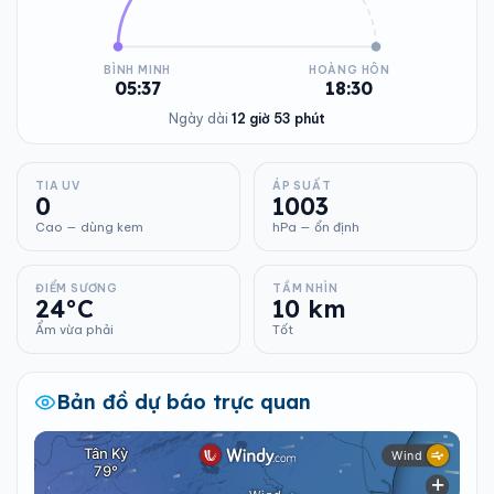
BÌNH MINH
HOÀNG HÔN
05:37
18:30
Ngày dài
12 giờ 53 phút
TIA UV
ÁP SUẤT
0
1003
Cao — dùng kem
hPa — ổn định
ĐIỂM SƯƠNG
TẦM NHÌN
24°C
10 km
Ẩm vừa phải
Tốt
Bản đồ dự báo trực quan