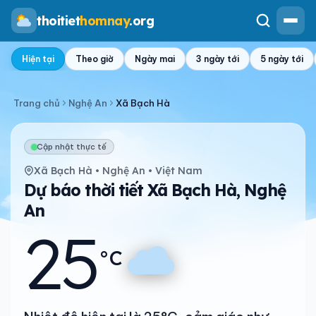
thoitiet
homnay
.org
Hiện tại
Theo giờ
Ngày mai
3 ngày tới
5 ngày tới
Trang chủ
Nghệ An
Xã Bạch Hà
Cập nhật thực tế
Xã Bạch Hà • Nghệ An • Việt Nam
Dự báo thời tiết Xã Bạch Hà, Nghệ
An
25
°C