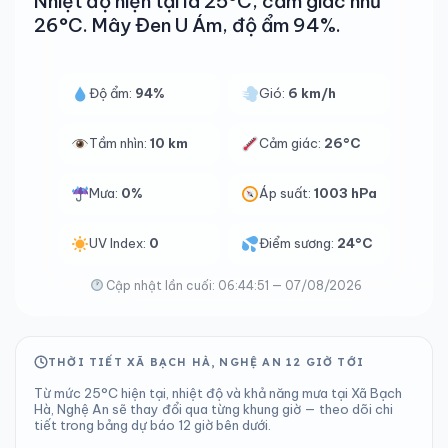
Nhiệt độ hiện tại là 25°C, cảm giác như
26°C. Mây Đen U Ám, độ ẩm 94%.
Độ ẩm:
94%
Gió:
6 km/h
Tầm nhìn:
10 km
Cảm giác:
26°C
Mưa:
0%
Áp suất:
1003 hPa
UV Index:
0
Điểm sương:
24°C
Cập nhật lần cuối: 06:44:51 — 07/08/2026
THỜI TIẾT XÃ BẠCH HÀ, NGHỆ AN 12 GIỜ TỚI
Từ mức 25°C hiện tại, nhiệt độ và khả năng mưa tại Xã Bạch
Hà, Nghệ An sẽ thay đổi qua từng khung giờ — theo dõi chi
tiết trong bảng dự báo 12 giờ bên dưới.