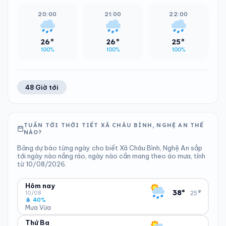
20:00
21:00
22:00
26°
26°
25°
100%
100%
100%
48 Giờ tới
TUẦN TỚI THỜI TIẾT XÃ CHÂU BÌNH, NGHỆ AN THẾ
NÀO?
Bảng dự báo từng ngày cho biết Xã Châu Bình, Nghệ An sắp
tới ngày nào nắng ráo, ngày nào cần mang theo áo mưa, tính
từ 10/08/2026.
Hôm nay
▾
38°
25°
10/08
40%
Mưa Vừa
Thứ Ba
ĐỘ ẨM
GIÓ