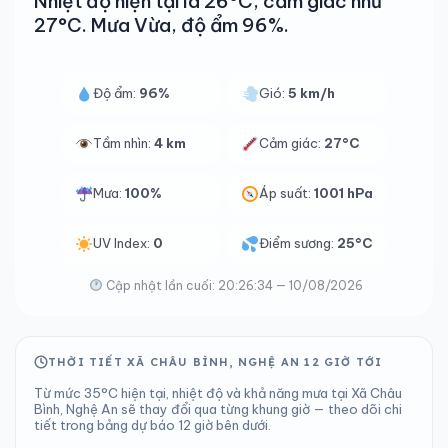
Nhiệt độ hiện tại là 26°C, cảm giác như
27°C. Mưa Vừa, độ ẩm 96%.
Độ ẩm:
96%
Gió:
5 km/h
Tầm nhìn:
4 km
Cảm giác:
27°C
Mưa:
100%
Áp suất:
1001 hPa
UV Index:
0
Điểm sương:
25°C
Cập nhật lần cuối: 20:26:34 — 10/08/2026
THỜI TIẾT XÃ CHÂU BÌNH, NGHỆ AN 12 GIỜ TỚI
Từ mức 35°C hiện tại, nhiệt độ và khả năng mưa tại Xã Châu
Bình, Nghệ An sẽ thay đổi qua từng khung giờ — theo dõi chi
tiết trong bảng dự báo 12 giờ bên dưới.