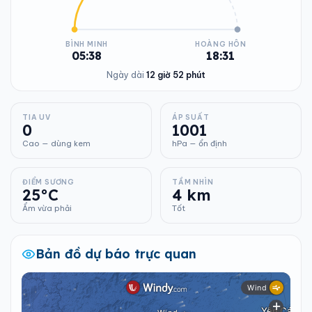
BÌNH MINH
HOÀNG HÔN
05:38
18:31
Ngày dài
12 giờ 52 phút
TIA UV
ÁP SUẤT
0
1001
Cao — dùng kem
hPa — ổn định
ĐIỂM SƯƠNG
TẦM NHÌN
25°C
4 km
Ẩm vừa phải
Tốt
Bản đồ dự báo trực quan