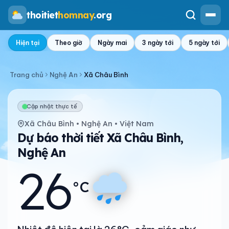
thoitiet
homnay
.org
Hiện tại
Theo giờ
Ngày mai
3 ngày tới
5 ngày tới
Trang chủ
Nghệ An
Xã Châu Bình
Cập nhật thực tế
Xã Châu Bình • Nghệ An • Việt Nam
Dự báo thời tiết Xã Châu Bình,
Nghệ An
26
°C