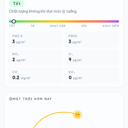
Tốt
Chất lượng không khí đạt mức lý tưởng.
TỐT
TB
NHẠY CẢM
XẤU
NGUY HIỂM
PM2.5
PM10
3
3
µg/m³
µg/m³
NO₂
O₃
2
9
µg/m³
µg/m³
CO
SO₂
0.2
0
mg/m³
µg/m³
MẶT TRỜI HÔM NAY