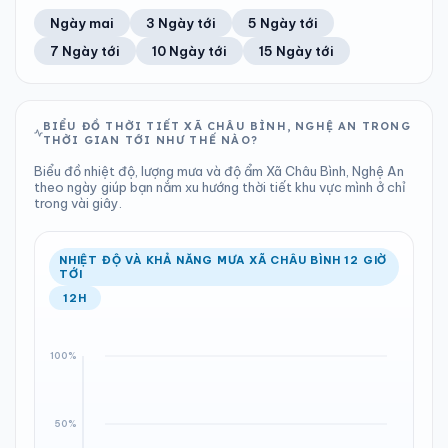
41%
6 km/h
12
Tốt
ĐIỂM SƯƠNG
% MƯA
0.41 mm
1000 hPa
22°C
100%
Trung bình ngày
Tốc độ gió
Ngày mai
3 Ngày tới
5 Ngày tới
Chỉ số UV
Ước lượng
Tổng cả ngày
Bình thường
Ổn định
Khả năng mưa
7 Ngày tới
10 Ngày tới
15 Ngày tới
TIA UV
TẦM NHÌN
LƯỢNG MƯA
ÁP SUẤT
12
Tốt
ĐIỂM SƯƠNG
% MƯA
1.66 mm
999 hPa
23°C
80%
Chỉ số UV
Ước lượng
Tổng cả ngày
Bình thường
Ổn định
Khả năng mưa
BIỂU ĐỒ THỜI TIẾT XÃ CHÂU BÌNH, NGHỆ AN TRONG
THỜI GIAN TỚI NHƯ THẾ NÀO?
LƯỢNG MƯA
ÁP SUẤT
ĐIỂM SƯƠNG
% MƯA
5.97 mm
999 hPa
21°C
100%
Biểu đồ nhiệt độ, lượng mưa và độ ẩm Xã Châu Bình, Nghệ An
Tổng cả ngày
Bình thường
theo ngày giúp bạn nắm xu hướng thời tiết khu vực mình ở chỉ
Ổn định
Khả năng mưa
trong vài giây.
ĐIỂM SƯƠNG
% MƯA
21°C
100%
Ổn định
Khả năng mưa
NHIỆT ĐỘ VÀ KHẢ NĂNG MƯA XÃ CHÂU BÌNH 12 GIỜ
TỚI
12H