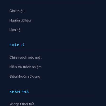
Xã Đông Thành
Xã Đức Châu
Giới thiệu
Xã Giai Lạc
Xã Giai Xuân
Nguồn dữ liệu
Xã Hải Châu
Xã Hải Lộc
Liên hệ
Xã Hạnh Lâm
Xã Hoa Quân
Xã Hợp Minh
Xã Hùng Chân
PHÁP LÝ
Xã Hùng Châu
Xã Hưng Nguyên
Chính sách bảo mật
Xã Hưng Nguyên Nam
Xã Huồi Tụ
Miễn trừ trách nhiệm
Xã Hữu Khuông
Xã Hữu Kiệm
Điều khoản sử dụng
Xã Keng Đu
Xã Kim Bảng
Xã Kim Liên
Xã Lam Thành
KHÁM PHÁ
Xã Lượng Minh
Xã Lương Sơn
Widget thời tiết