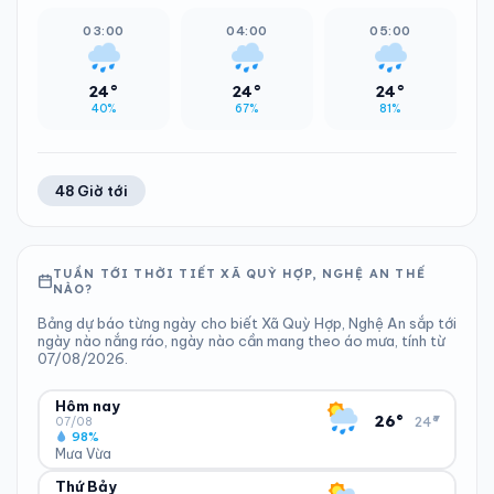
03:00
04:00
05:00
24°
24°
24°
40%
67%
81%
48 Giờ tới
TUẦN TỚI THỜI TIẾT XÃ QUỲ HỢP, NGHỆ AN THẾ
NÀO?
Bảng dự báo từng ngày cho biết Xã Quỳ Hợp, Nghệ An sắp tới
ngày nào nắng ráo, ngày nào cần mang theo áo mưa, tính từ
07/08/2026.
Hôm nay
▾
26°
24°
07/08
98%
Mưa Vừa
Thứ Bảy
ĐỘ ẨM
GIÓ