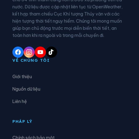
nước. Dữ liệu được cập nhật liên tục từ OpenWeather,
Xã Châu Khê
Xã Châu Lộc
kết hợp tham chiếu Cục Khí tượng Thủy văn với các
hiện tượng thời tiết nguy hiểm. Chúng tôi mong muốn
Xã Châu Tiến
Xã Chiêu Lưu
giúp bạn chủ động trước mọi diễn biến thời tiết, an
Xã Con Cuông
Xã Đại Đồng
toàn hơn khi ra ngoài và trong mỗi chuyến đi.
Xã Đại Huệ
Xã Diễn Châu
Xã Đô Lương
Xã Đông Hiếu
VỀ CHÚNG TÔI
Xã Đông Lộc
Xã Đông Thành
Giới thiệu
Xã Đức Châu
Xã Giai Lạc
Nguồn dữ liệu
Xã Giai Xuân
Xã Hải Châu
Liên hệ
Xã Hải Lộc
Xã Hạnh Lâm
Xã Hoa Quân
Xã Hợp Minh
PHÁP LÝ
Xã Hùng Chân
Xã Hùng Châu
Chính sách bảo mật