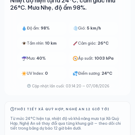
Nhiệt độ hiện tại là 24°C, cảm giác như
26°C. Mưa Nhẹ, độ ẩm 98%.
Độ ẩm:
98%
Gió:
5 km/h
Tầm nhìn:
10 km
Cảm giác:
26°C
Mưa:
40%
Áp suất:
1003 hPa
UV Index:
0
Điểm sương:
24°C
Cập nhật lần cuối: 03:14:20 — 07/08/2026
THỜI TIẾT XÃ QUỲ HỢP, NGHỆ AN 12 GIỜ TỚI
Từ mức 24°C hiện tại, nhiệt độ và khả năng mưa tại Xã Quỳ
Hợp, Nghệ An sẽ thay đổi qua từng khung giờ — theo dõi chi
tiết trong bảng dự báo 12 giờ bên dưới.