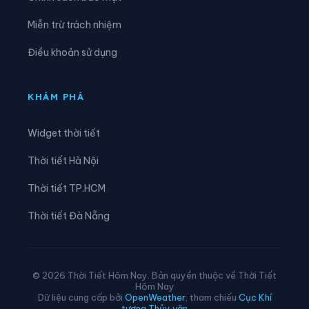
Xã Hưng Nguyên
Xã Hưng Nguyên Nam
Miễn trừ trách nhiệm
Xã Huồi Tụ
Xã Hữu Khuông
Điều khoản sử dụng
Xã Hữu Kiệm
Xã Keng Đu
Xã Kim Bảng
Xã Kim Liên
KHÁM PHÁ
Xã Lam Thành
Xã Lượng Minh
Widget thời tiết
Xã Lương Sơn
Xã Mậu Thạch
Thời tiết Hà Nội
Xã Minh Châu
Xã Minh Hợp
Thời tiết TP.HCM
Xã Môn Sơn
Xã Mường Chọng
Thời tiết Đà Nẵng
Xã Mường Ham
Xã Mường Lống
Xã Mường Quàng
Xã Mường Típ
© 2026 Thời Tiết Hôm Nay. Bản quyền thuộc về Thời Tiết
Hôm Nay
Xã Mường Xén
Xã Mỹ Lý
Dữ liệu cung cấp bởi
OpenWeather
, tham chiếu
Cục Khí
tượng Thủy văn