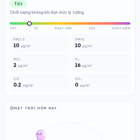
Tốt
Chất lượng không khí đạt mức lý tưởng.
TỐT
TB
NHẠY CẢM
XẤU
NGUY HIỂM
PM2.5
PM10
10
10
µg/m³
µg/m³
NO₂
O₃
2
16
µg/m³
µg/m³
CO
SO₂
0.2
0
mg/m³
µg/m³
MẶT TRỜI HÔM NAY