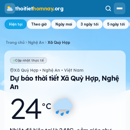
thoitiet
homnay
.org
Hiện tại
Theo giờ
Ngày mai
3 ngày tới
5 ngày tới
Trang chủ
Nghệ An
Xã Quỳ Hợp
Cập nhật thực tế
Xã Quỳ Hợp • Nghệ An • Việt Nam
Dự báo thời tiết Xã Quỳ Hợp, Nghệ
An
24
°C