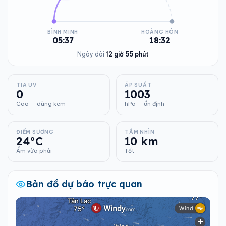
BÌNH MINH
HOÀNG HÔN
05:37
18:32
Ngày dài
12 giờ 55 phút
TIA UV
ÁP SUẤT
0
1003
Cao — dùng kem
hPa — ổn định
ĐIỂM SƯƠNG
TẦM NHÌN
24°C
10 km
Ẩm vừa phải
Tốt
Bản đồ dự báo trực quan