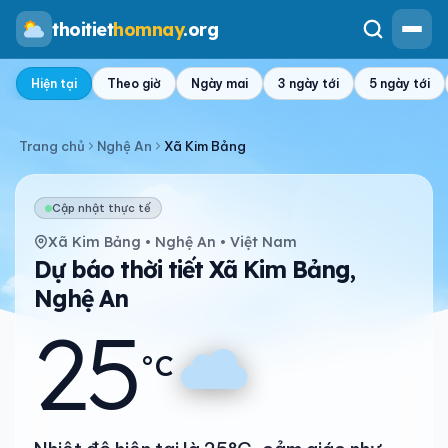
thoitiet
homnay
.org
Hiện tại
Theo giờ
Ngày mai
3 ngày tới
5 ngày tới
Trang chủ
Nghệ An
Xã Kim Bảng
Cập nhật thực tế
Xã Kim Bảng • Nghệ An • Việt Nam
Dự báo thời tiết Xã Kim Bảng,
Nghệ An
25
°C