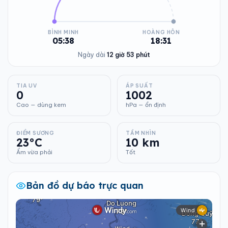
BÌNH MINH
HOÀNG HÔN
05:38
18:31
Ngày dài
12 giờ 53 phút
TIA UV
ÁP SUẤT
0
1002
Cao — dùng kem
hPa — ổn định
ĐIỂM SƯƠNG
TẦM NHÌN
23°C
10 km
Ẩm vừa phải
Tốt
Bản đồ dự báo trực quan