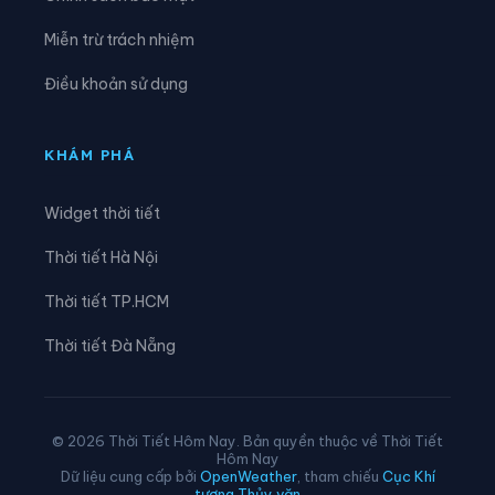
Xã Hưng Nguyên
Xã Hưng Nguyên Nam
Miễn trừ trách nhiệm
Xã Huồi Tụ
Xã Hữu Khuông
Điều khoản sử dụng
Xã Hữu Kiệm
Xã Keng Đu
Xã Kim Liên
Xã Lam Thành
KHÁM PHÁ
Xã Lượng Minh
Xã Lương Sơn
Widget thời tiết
Xã Mậu Thạch
Xã Minh Châu
Thời tiết Hà Nội
Xã Minh Hợp
Xã Môn Sơn
Thời tiết TP.HCM
Xã Mường Chọng
Xã Mường Ham
Thời tiết Đà Nẵng
Xã Mường Lống
Xã Mường Quàng
Xã Mường Típ
Xã Mường Xén
© 2026 Thời Tiết Hôm Nay. Bản quyền thuộc về Thời Tiết
Hôm Nay
Xã Mỹ Lý
Xã Na Loi
Dữ liệu cung cấp bởi
OpenWeather
, tham chiếu
Cục Khí
tượng Thủy văn