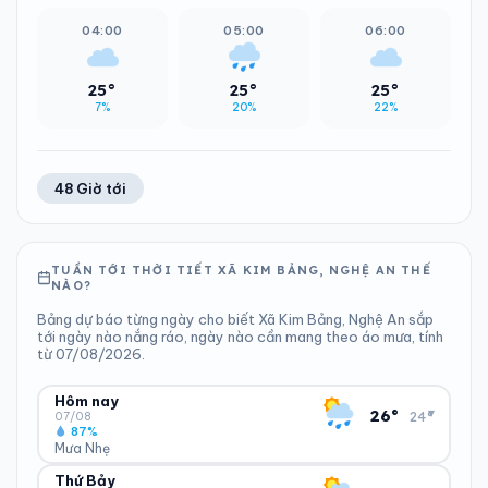
04:00
05:00
06:00
25°
25°
25°
7%
20%
22%
48 Giờ tới
TUẦN TỚI THỜI TIẾT XÃ KIM BẢNG, NGHỆ AN THẾ
NÀO?
Bảng dự báo từng ngày cho biết Xã Kim Bảng, Nghệ An sắp
tới ngày nào nắng ráo, ngày nào cần mang theo áo mưa, tính
từ 07/08/2026.
Hôm nay
▾
26°
24°
07/08
87%
Mưa Nhẹ
Thứ Bảy
ĐỘ ẨM
GIÓ