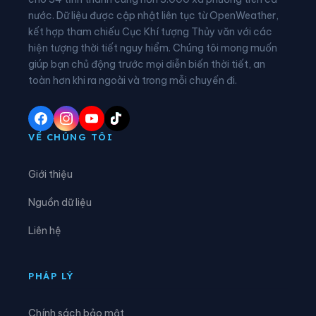
nước. Dữ liệu được cập nhật liên tục từ OpenWeather,
Xã Châu Khê
Xã Châu Lộc
kết hợp tham chiếu Cục Khí tượng Thủy văn với các
hiện tượng thời tiết nguy hiểm. Chúng tôi mong muốn
Xã Châu Tiến
Xã Chiêu Lưu
giúp bạn chủ động trước mọi diễn biến thời tiết, an
Xã Con Cuông
Xã Đại Đồng
toàn hơn khi ra ngoài và trong mỗi chuyến đi.
Xã Đại Huệ
Xã Diễn Châu
Xã Đô Lương
Xã Đông Hiếu
VỀ CHÚNG TÔI
Xã Đông Lộc
Xã Đông Thành
Giới thiệu
Xã Đức Châu
Xã Giai Lạc
Nguồn dữ liệu
Xã Giai Xuân
Xã Hải Châu
Liên hệ
Xã Hải Lộc
Xã Hạnh Lâm
Xã Hoa Quân
Xã Hợp Minh
PHÁP LÝ
Xã Hùng Chân
Xã Hùng Châu
Chính sách bảo mật