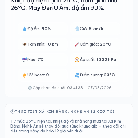
Nhiệt độ hiện tại là 25°C, cảm giác như
26°C. Mây Đen U Ám, độ ẩm 90%.
Độ ẩm:
90%
Gió:
5 km/h
Tầm nhìn:
10 km
Cảm giác:
26°C
Mưa:
7%
Áp suất:
1002 hPa
UV Index:
0
Điểm sương:
23°C
Cập nhật lần cuối: 03:41:38 — 07/08/2026
THỜI TIẾT XÃ KIM BẢNG, NGHỆ AN 12 GIỜ TỚI
Từ mức 25°C hiện tại, nhiệt độ và khả năng mưa tại Xã Kim
Bảng, Nghệ An sẽ thay đổi qua từng khung giờ — theo dõi chi
tiết trong bảng dự báo 12 giờ bên dưới.