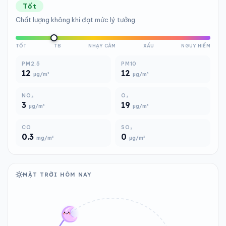
Tốt
Chất lượng không khí đạt mức lý tưởng.
TỐT
TB
NHẠY CẢM
XẤU
NGUY HIỂM
PM2.5
PM10
12
12
µg/m³
µg/m³
NO₂
O₃
3
19
µg/m³
µg/m³
CO
SO₂
0.3
0
mg/m³
µg/m³
MẶT TRỜI HÔM NAY