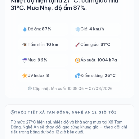
Nhiệt độ hiện tại là 27°C, cảm giác như
31°C. Mưa Nhẹ, độ ẩm 87%.
Độ ẩm:
87%
Gió:
4 km/h
Tầm nhìn:
10 km
Cảm giác:
31°C
Mưa:
96%
Áp suất:
1004 hPa
UV Index:
8
Điểm sương:
25°C
Cập nhật lần cuối: 10:38:06 — 07/08/2026
THỜI TIẾT XÃ TAM ĐỒNG, NGHỆ AN 12 GIỜ TỚI
Từ mức 27°C hiện tại, nhiệt độ và khả năng mưa tại Xã Tam
Đồng, Nghệ An sẽ thay đổi qua từng khung giờ — theo dõi chi
tiết trong bảng dự báo 12 giờ bên dưới.