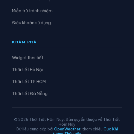
Xã Hưng Nguyên
Xã Hưng Nguyên Nam
Miễn trừ trách nhiệm
Xã Huồi Tụ
Xã Hữu Khuông
Điều khoản sử dụng
Xã Hữu Kiệm
Xã Keng Đu
Xã Kim Bảng
Xã Kim Liên
KHÁM PHÁ
Xã Lam Thành
Xã Lượng Minh
Widget thời tiết
Xã Lương Sơn
Xã Mậu Thạch
Thời tiết Hà Nội
Xã Minh Châu
Xã Minh Hợp
Thời tiết TP.HCM
Xã Môn Sơn
Xã Mường Chọng
Thời tiết Đà Nẵng
Xã Mường Ham
Xã Mường Lống
Xã Mường Quàng
Xã Mường Típ
© 2026 Thời Tiết Hôm Nay. Bản quyền thuộc về Thời Tiết
Hôm Nay
Xã Mường Xén
Xã Mỹ Lý
Dữ liệu cung cấp bởi
OpenWeather
, tham chiếu
Cục Khí
tượng Thủy văn