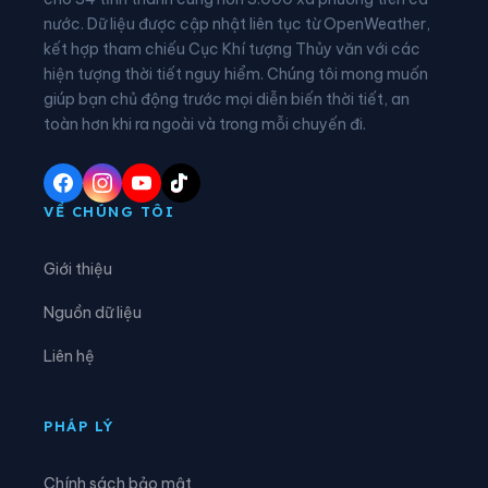
nước. Dữ liệu được cập nhật liên tục từ OpenWeather,
Xã Châu Khê
Xã Châu Lộc
kết hợp tham chiếu Cục Khí tượng Thủy văn với các
hiện tượng thời tiết nguy hiểm. Chúng tôi mong muốn
Xã Châu Tiến
Xã Chiêu Lưu
giúp bạn chủ động trước mọi diễn biến thời tiết, an
Xã Con Cuông
Xã Đại Đồng
toàn hơn khi ra ngoài và trong mỗi chuyến đi.
Xã Đại Huệ
Xã Diễn Châu
Xã Đô Lương
Xã Đông Hiếu
VỀ CHÚNG TÔI
Xã Đông Lộc
Xã Đông Thành
Giới thiệu
Xã Đức Châu
Xã Giai Lạc
Nguồn dữ liệu
Xã Giai Xuân
Xã Hải Châu
Liên hệ
Xã Hải Lộc
Xã Hạnh Lâm
Xã Hoa Quân
Xã Hợp Minh
PHÁP LÝ
Xã Hùng Chân
Xã Hùng Châu
Chính sách bảo mật