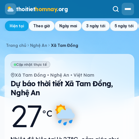
thoitiet
homnay
.org
Hiện tại
Theo giờ
Ngày mai
3 ngày tới
5 ngày tới
Trang chủ
Nghệ An
Xã Tam Đồng
Cập nhật thực tế
Xã Tam Đồng • Nghệ An • Việt Nam
Dự báo thời tiết Xã Tam Đồng,
Nghệ An
27
°C