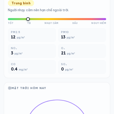
Trung bình
Người nhạy cảm nên hạn chế ngoài trời.
TỐT
TB
NHẠY CẢM
XẤU
NGUY HIỂM
PM2.5
PM10
12
13
µg/m³
µg/m³
NO₂
O₃
3
21
µg/m³
µg/m³
CO
SO₂
0.4
0
mg/m³
µg/m³
MẶT TRỜI HÔM NAY