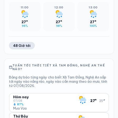
11:00
12:00
13:00
27°
27°
27°
96%
98%
100%
48 Giờ tới
TUẦN TỚI THỜI TIẾT XÃ TAM ĐỒNG, NGHỆ AN THẾ
NÀO?
Bảng dự báo từng ngày cho biết Xã Tam Đồng, Nghệ An sắp
tới ngày nào nắng ráo, ngày nào cần mang theo áo mưa, tính
từ 07/08/2026.
Hôm nay
▾
27°
25°
07/08
87%
Mưa Vừa
Thứ Bảy
ĐỘ ẨM
GIÓ