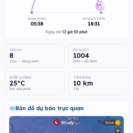
BÌNH MINH
HOÀNG HÔN
05:38
18:31
Ngày dài
12 giờ 53 phút
TIA UV
ÁP SUẤT
8
1004
Cao — dùng kem
hPa — ổn định
ĐIỂM SƯƠNG
TẦM NHÌN
25°C
10 km
Ẩm vừa phải
Tốt
Bản đồ dự báo trực quan