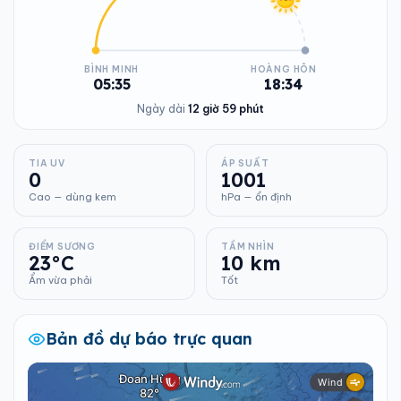
BÌNH MINH
HOÀNG HÔN
05:35
18:34
Ngày dài
12 giờ 59 phút
TIA UV
ÁP SUẤT
0
1001
Cao — dùng kem
hPa — ổn định
ĐIỂM SƯƠNG
TẦM NHÌN
23°C
10 km
Ẩm vừa phải
Tốt
Bản đồ dự báo trực quan