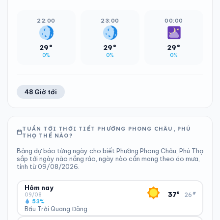
22:00
23:00
00:00
29°
29°
29°
0%
0%
0%
48 Giờ tới
TUẦN TỚI THỜI TIẾT PHƯỜNG PHONG CHÂU, PHÚ
THỌ THẾ NÀO?
Bảng dự báo từng ngày cho biết Phường Phong Châu, Phú Thọ
sắp tới ngày nào nắng ráo, ngày nào cần mang theo áo mưa,
tính từ 09/08/2026.
Hôm nay
▾
37°
26°
09/08
53%
Bầu Trời Quang Đãng