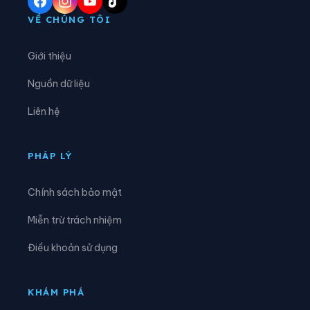
Xã Đại Đình
Xã Đại Đồng
VỀ CHÚNG TÔI
Xã Dân Chủ
Xã Đan Thượng
Giới thiệu
Xã Đạo Trù
Xã Đào Xá
Nguồn dữ liệu
Xã Đoan Hùng
Xã Đồng Lương
Liên hệ
Xã Đông Thành
Xã Đức Nhàn
Xã Dũng Tiến
Xã Hạ Hòa
PHÁP LÝ
Xã Hải Lựu
Xã Hiền Lương
Chính sách bảo mật
Xã Hiền Quan
Xã Hoàng An
Miễn trừ trách nhiệm
Xã Hoàng Cương
Xã Hội Thịnh
Điều khoản sử dụng
Xã Hợp Kim
Xã Hợp Lý
Xã Hùng Việt
Xã Hương Cần
KHÁM PHÁ