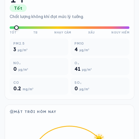
Tốt
Chất lượng không khí đạt mức lý tưởng.
TỐT
TB
NHẠY CẢM
XẤU
NGUY HIỂM
PM2.5
PM10
3
4
µg/m³
µg/m³
NO₂
O₃
0
41
µg/m³
µg/m³
CO
SO₂
0.2
0
mg/m³
µg/m³
MẶT TRỜI HÔM NAY