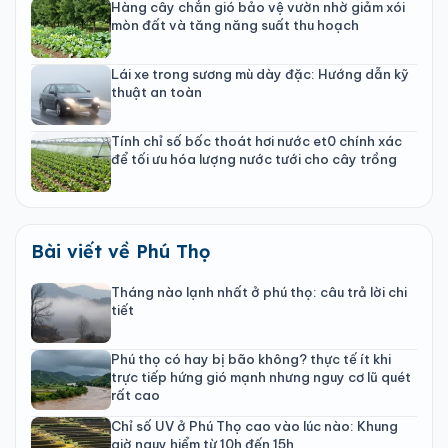
Hàng cây chắn gió bảo vệ vườn nhờ giảm xói
mòn đất và tăng năng suất thu hoạch
Lái xe trong sương mù dày đặc: Hướng dẫn kỹ
thuật an toàn
Tính chỉ số bốc thoát hơi nước et0 chính xác
để tối ưu hóa lượng nước tưới cho cây trồng
Bài viết về Phú Thọ
Tháng nào lạnh nhất ở phú thọ: câu trả lời chi
tiết
Phú thọ có hay bị bão không? thực tế ít khi
trực tiếp hứng gió mạnh nhưng nguy cơ lũ quét
rất cao
Chỉ số UV ở Phú Thọ cao vào lúc nào: Khung
giờ nguy hiểm từ 10h đến 15h