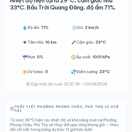
Nhiệt độ hiện tại là 29°C, cảm giác như
33°C. Bầu Trời Quang Đãng, độ ẩm 71%.
Độ ẩm:
71%
Gió:
2 km/h
Tầm nhìn:
10 km
Cảm giác:
33°C
Mưa:
0%
Áp suất:
1001 hPa
UV Index:
0
Điểm sương:
23°C
Cập nhật lần cuối: 22:37:28 — 09/08/2026
THỜI TIẾT PHƯỜNG PHONG CHÂU, PHÚ THỌ 12 GIỜ
TỚI
Từ mức 36°C hiện tại, nhiệt độ và khả năng mưa tại Phường
Phong Châu, Phú Thọ sẽ thay đổi qua từng khung giờ — theo
dõi chi tiết trong bảng dự báo 12 giờ bên dưới.