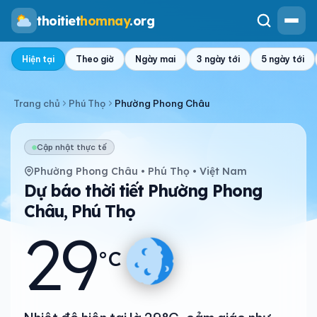
thoitiet
homnay
.org
Hiện tại
Theo giờ
Ngày mai
3 ngày tới
5 ngày tới
Trang chủ
Phú Thọ
Phường Phong Châu
Cập nhật thực tế
Phường Phong Châu • Phú Thọ • Việt Nam
Dự báo thời tiết Phường Phong
Châu, Phú Thọ
29
°C