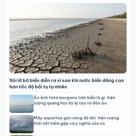
Xói lở bờ biển diễn ra vì sao khi nước biển dâng cao
hơn tốc độ bồi tụ tự nhiên
Ảo ảnh fata morgana trên biển là gì: hiện
tượng quang học kỳ lạ tạo ra đảo ảo
Mây asperitas gợn sóng dữ dội: hiện tượng
thời tiết hiếm gặp và ý nghĩa của nó