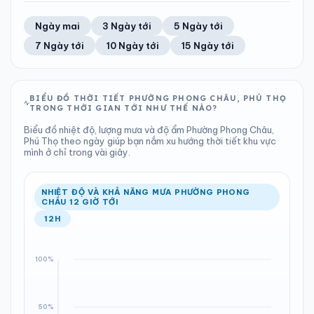
TIA UV
TẦM NHÌN
58%
10 km/h
LƯỢNG MƯA
ÁP SUẤT
12
Tốt
ĐIỂM SƯƠNG
% MƯA
5.09 mm
998 hPa
25°C
100%
Trung bình ngày
Tốc độ gió
Ngày mai
3 Ngày tới
5 Ngày tới
Chỉ số UV
Ước lượng
Tổng cả ngày
Bình thường
Ổn định
Khả năng mưa
7 Ngày tới
10 Ngày tới
15 Ngày tới
TIA UV
TẦM NHÌN
LƯỢNG MƯA
ÁP SUẤT
12
Tốt
ĐIỂM SƯƠNG
% MƯA
2.5 mm
998 hPa
26°C
100%
Chỉ số UV
Ước lượng
Tổng cả ngày
Bình thường
Ổn định
Khả năng mưa
BIỂU ĐỒ THỜI TIẾT PHƯỜNG PHONG CHÂU, PHÚ THỌ
TRONG THỜI GIAN TỚI NHƯ THẾ NÀO?
LƯỢNG MƯA
ÁP SUẤT
ĐIỂM SƯƠNG
% MƯA
13.02 mm
999 hPa
26°C
100%
Biểu đồ nhiệt độ, lượng mưa và độ ẩm Phường Phong Châu,
Tổng cả ngày
Bình thường
Phú Thọ theo ngày giúp bạn nắm xu hướng thời tiết khu vực
Ổn định
Khả năng mưa
mình ở chỉ trong vài giây.
ĐIỂM SƯƠNG
% MƯA
26°C
100%
Ổn định
Khả năng mưa
NHIỆT ĐỘ VÀ KHẢ NĂNG MƯA PHƯỜNG PHONG
CHÂU 12 GIỜ TỚI
12H