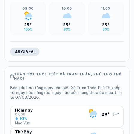
09:00
10:00
11:00
25°
25°
25°
100%
80%
80%
48 Giờ tới
TUẦN TỚI THỜI TIẾT XÃ TRẠM THẢN, PHÚ THỌ THẾ
NÀO?
Bảng dự báo từng ngày cho biết Xã Trạm Thản, Phú Thọ sắp
tới ngày nào nắng ráo, ngày nào cần mang theo áo mưa, tính
từ 07/08/2026.
Hôm nay
▾
29°
24°
07/08
93%
Mưa Vừa
Thứ Bảy
ĐỘ ẨM
GIÓ