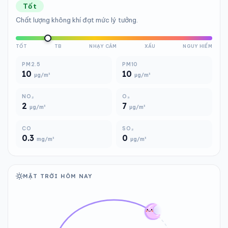
Tốt
Chất lượng không khí đạt mức lý tưởng.
TỐT
TB
NHẠY CẢM
XẤU
NGUY HIỂM
PM2.5
PM10
10
10
µg/m³
µg/m³
NO₂
O₃
2
7
µg/m³
µg/m³
CO
SO₂
0.3
0
mg/m³
µg/m³
MẶT TRỜI HÔM NAY