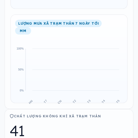
LƯỢNG MƯA XÃ TRẠM THẢN 7 NGÀY TỚI
MM
CHẤT LƯỢNG KHÔNG KHÍ XÃ TRẠM THẢN
41