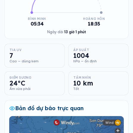
BÌNH MINH
HOÀNG HÔN
05:34
18:35
Ngày dài
13 giờ 1 phút
TIA UV
ÁP SUẤT
7
1004
Cao — dùng kem
hPa — ổn định
ĐIỂM SƯƠNG
TẦM NHÌN
24°C
10 km
Ẩm vừa phải
Tốt
Bản đồ dự báo trực quan