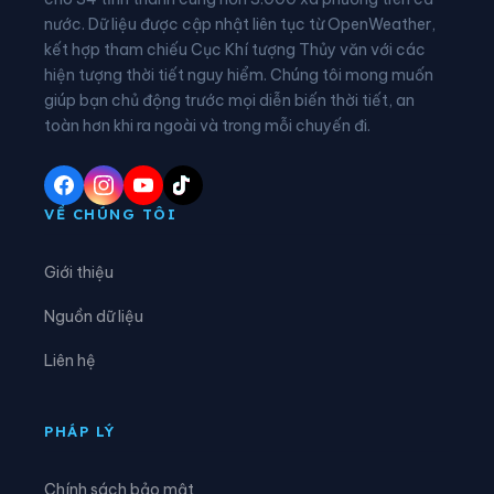
nước. Dữ liệu được cập nhật liên tục từ OpenWeather,
Xã Cẩm Khê
Xã Cao Dương
kết hợp tham chiếu Cục Khí tượng Thủy văn với các
hiện tượng thời tiết nguy hiểm. Chúng tôi mong muốn
Xã Cao Phong
Xã Cao Sơn
giúp bạn chủ động trước mọi diễn biến thời tiết, an
Xã Chân Mộng
Xã Chí Đám
toàn hơn khi ra ngoài và trong mỗi chuyến đi.
Xã Chí Tiên
Xã Cự Đồng
Xã Đà Bắc
Xã Đại Đình
VỀ CHÚNG TÔI
Xã Đại Đồng
Xã Dân Chủ
Giới thiệu
Xã Đan Thượng
Xã Đạo Trù
Nguồn dữ liệu
Xã Đào Xá
Xã Đoan Hùng
Liên hệ
Xã Đồng Lương
Xã Đông Thành
Xã Đức Nhàn
Xã Dũng Tiến
PHÁP LÝ
Xã Hạ Hòa
Xã Hải Lựu
Chính sách bảo mật