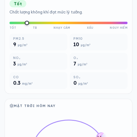
Tốt
Chất lượng không khí đạt mức lý tưởng.
TỐT
TB
NHẠY CẢM
XẤU
NGUY HIỂM
PM2.5
PM10
9
10
µg/m³
µg/m³
NO₂
O₃
3
7
µg/m³
µg/m³
CO
SO₂
0.3
0
mg/m³
µg/m³
MẶT TRỜI HÔM NAY