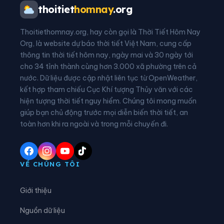
Xã An Nghĩa
Xã Bản Nguyên
thoitiet
homnay
.org
Xã Bằng Luân
Xã Bao La
Thoitiethomnay.org, hay còn gọi là Thời Tiết Hôm Nay
Xã Bình Nguyên
Xã Bình Phú
Org, là website dự báo thời tiết Việt Nam, cung cấp
thông tin thời tiết hôm nay, ngày mai và 30 ngày tới
Xã Bình Tuyền
Xã Bình Xuyên
cho 34 tỉnh thành cùng hơn 3.000 xã phường trên cả
nước. Dữ liệu được cập nhật liên tục từ OpenWeather,
Xã Cẩm Khê
Xã Cao Dương
kết hợp tham chiếu Cục Khí tượng Thủy văn với các
hiện tượng thời tiết nguy hiểm. Chúng tôi mong muốn
Xã Cao Phong
Xã Cao Sơn
giúp bạn chủ động trước mọi diễn biến thời tiết, an
Xã Chân Mộng
Xã Chí Đám
toàn hơn khi ra ngoài và trong mỗi chuyến đi.
Xã Chí Tiên
Xã Cự Đồng
Xã Đà Bắc
Xã Đại Đình
VỀ CHÚNG TÔI
Xã Đại Đồng
Xã Dân Chủ
Giới thiệu
Xã Đan Thượng
Xã Đạo Trù
Nguồn dữ liệu
Xã Đào Xá
Xã Đoan Hùng