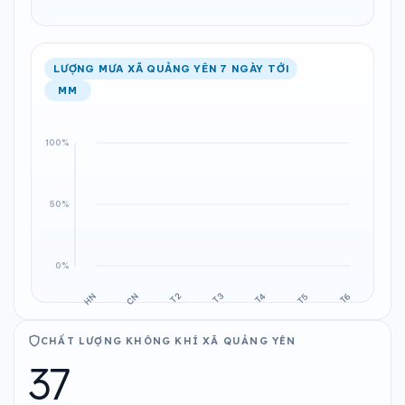
LƯỢNG MƯA XÃ QUẢNG YÊN 7 NGÀY TỚI
MM
CHẤT LƯỢNG KHÔNG KHÍ XÃ QUẢNG YÊN
37