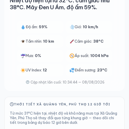
Nhiệt độ hiện tại là 32°C, cảm giác như
38°C. Mây Đen U Ám, độ ẩm 59%.
Độ ẩm:
59%
Gió:
10 km/h
Tầm nhìn:
10 km
Cảm giác:
38°C
Mưa:
0%
Áp suất:
1004 hPa
UV Index:
12
Điểm sương:
23°C
Cập nhật lần cuối: 10:34:44 — 08/08/2026
THỜI TIẾT XÃ QUẢNG YÊN, PHÚ THỌ 12 GIỜ TỚI
Từ mức 31°C hiện tại, nhiệt độ và khả năng mưa tại Xã Quảng
Yên, Phú Thọ sẽ thay đổi qua từng khung giờ — theo dõi chi
tiết trong bảng dự báo 12 giờ bên dưới.