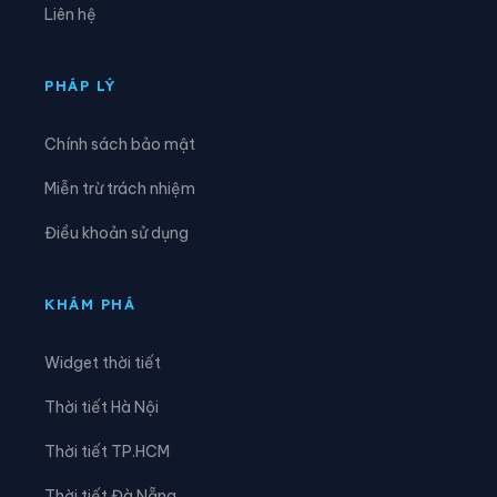
Liên hệ
Xã Đồng Lương
Xã Đông Thành
Xã Đức Nhàn
Xã Dũng Tiến
PHÁP LÝ
Xã Hạ Hòa
Xã Hải Lựu
Chính sách bảo mật
Xã Hiền Lương
Xã Hiền Quan
Miễn trừ trách nhiệm
Xã Hoàng An
Xã Hoàng Cương
Điều khoản sử dụng
Xã Hội Thịnh
Xã Hợp Kim
Xã Hợp Lý
Xã Hùng Việt
KHÁM PHÁ
Xã Hương Cần
Xã Hy Cương
Widget thời tiết
Xã Khả Cửu
Xã Kim Bôi
Thời tiết Hà Nội
Xã Lạc Lương
Xã Lạc Sơn
Thời tiết TP.HCM
Xã Lạc Thủy
Xã Lai Đồng
Thời tiết Đà Nẵng