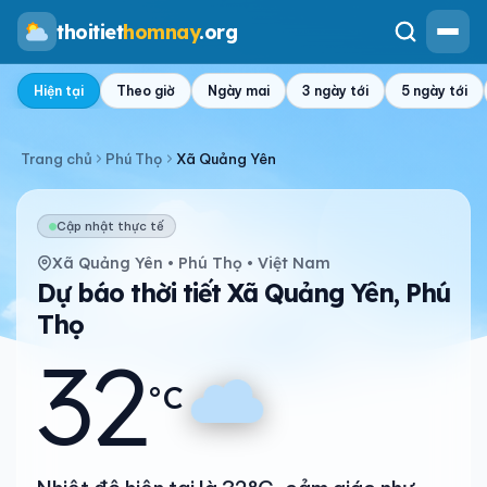
thoitiet
homnay
.org
Hiện tại
Theo giờ
Ngày mai
3 ngày tới
5 ngày tới
Trang chủ
Phú Thọ
Xã Quảng Yên
Cập nhật thực tế
Xã Quảng Yên • Phú Thọ • Việt Nam
Dự báo thời tiết Xã Quảng Yên, Phú
Thọ
32
°C