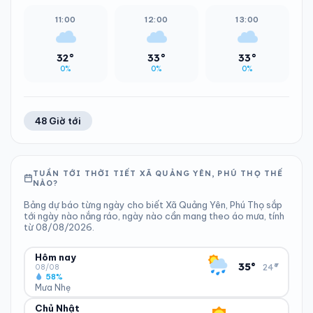
11:00
12:00
13:00
32°
33°
33°
0%
0%
0%
48 Giờ tới
TUẦN TỚI THỜI TIẾT XÃ QUẢNG YÊN, PHÚ THỌ THẾ
NÀO?
Bảng dự báo từng ngày cho biết Xã Quảng Yên, Phú Thọ sắp
tới ngày nào nắng ráo, ngày nào cần mang theo áo mưa, tính
từ 08/08/2026.
Hôm nay
▾
35°
24°
08/08
58%
Mưa Nhẹ
Chủ Nhật
ĐỘ ẨM
GIÓ