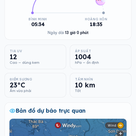
BÌNH MINH
HOÀNG HÔN
05:34
18:35
Ngày dài
13 giờ 0 phút
TIA UV
ÁP SUẤT
12
1004
Cao — dùng kem
hPa — ổn định
ĐIỂM SƯƠNG
TẦM NHÌN
23°C
10 km
Ẩm vừa phải
Tốt
Bản đồ dự báo trực quan