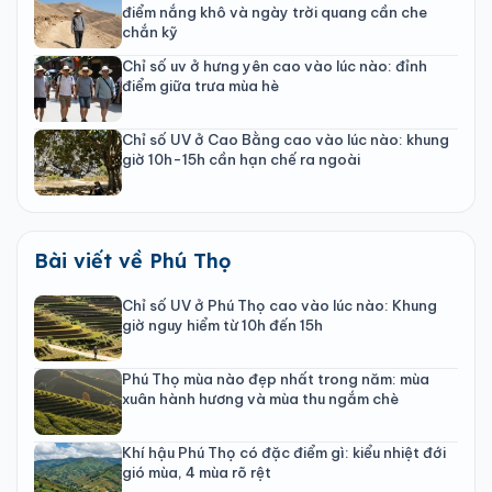
điểm nắng khô và ngày trời quang cần che
chắn kỹ
Chỉ số uv ở hưng yên cao vào lúc nào: đỉnh
điểm giữa trưa mùa hè
Chỉ số UV ở Cao Bằng cao vào lúc nào: khung
giờ 10h-15h cần hạn chế ra ngoài
Bài viết về Phú Thọ
Chỉ số UV ở Phú Thọ cao vào lúc nào: Khung
giờ nguy hiểm từ 10h đến 15h
Phú Thọ mùa nào đẹp nhất trong năm: mùa
xuân hành hương và mùa thu ngắm chè
Khí hậu Phú Thọ có đặc điểm gì: kiểu nhiệt đới
gió mùa, 4 mùa rõ rệt