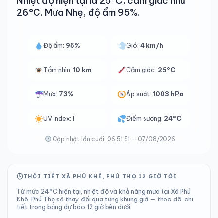
Nhiệt độ hiện tại là 25°C, cảm giác như
26°C. Mưa Nhẹ, độ ẩm 95%.
Độ ẩm:
95%
Gió:
4 km/h
Tầm nhìn:
10 km
Cảm giác:
26°C
Mưa:
73%
Áp suất:
1003 hPa
UV Index:
1
Điểm sương:
24°C
Cập nhật lần cuối: 06:51:51 — 07/08/2026
THỜI TIẾT XÃ PHÚ KHÊ, PHÚ THỌ 12 GIỜ TỚI
Từ mức 24°C hiện tại, nhiệt độ và khả năng mưa tại Xã Phú
Khê, Phú Thọ sẽ thay đổi qua từng khung giờ — theo dõi chi
tiết trong bảng dự báo 12 giờ bên dưới.