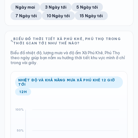
43%
11 km/h
8
Tốt
ĐIỂM SƯƠNG
% MƯA
22.96 mm
1000 hPa
24°C
93%
Trung bình ngày
Tốc độ gió
Ngày mai
3 Ngày tới
5 Ngày tới
Chỉ số UV
Ước lượng
Tổng cả ngày
Bình thường
Ổn định
Khả năng mưa
7 Ngày tới
10 Ngày tới
15 Ngày tới
TIA UV
TẦM NHÌN
LƯỢNG MƯA
ÁP SUẤT
8
Tốt
ĐIỂM SƯƠNG
% MƯA
0 mm
998 hPa
25°C
100%
Chỉ số UV
Ước lượng
Tổng cả ngày
Bình thường
Ổn định
Khả năng mưa
BIỂU ĐỒ THỜI TIẾT XÃ PHÚ KHÊ, PHÚ THỌ TRONG
THỜI GIAN TỚI NHƯ THẾ NÀO?
LƯỢNG MƯA
ÁP SUẤT
ĐIỂM SƯƠNG
% MƯA
2.73 mm
998 hPa
23°C
2%
Biểu đồ nhiệt độ, lượng mưa và độ ẩm Xã Phú Khê, Phú Thọ
Tổng cả ngày
Bình thường
theo ngày giúp bạn nắm xu hướng thời tiết khu vực mình ở chỉ
Ổn định
Khả năng mưa
trong vài giây.
ĐIỂM SƯƠNG
% MƯA
24°C
100%
Ổn định
Khả năng mưa
NHIỆT ĐỘ VÀ KHẢ NĂNG MƯA XÃ PHÚ KHÊ 12 GIỜ
TỚI
12H