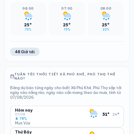
06:00
07:00
08:00
25°
25°
25°
73%
73%
22%
48 Giờ tới
TUẦN TỚI THỜI TIẾT XÃ PHÚ KHÊ, PHÚ THỌ THẾ
NÀO?
Bảng dự báo từng ngày cho biết Xã Phú Khê, Phú Thọ sắp tới
ngày nào nắng ráo, ngày nào cần mang theo áo mưa, tính từ
07/08/2026.
Hôm nay
▾
31°
24°
07/08
78%
Mưa Vừa
Thứ Bảy
ĐỘ ẨM
GIÓ