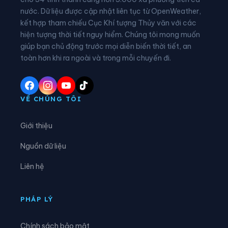
nước. Dữ liệu được cập nhật liên tục từ OpenWeather,
Xã Cẩm Khê
Xã Cao Dương
kết hợp tham chiếu Cục Khí tượng Thủy văn với các
hiện tượng thời tiết nguy hiểm. Chúng tôi mong muốn
Xã Cao Phong
Xã Cao Sơn
giúp bạn chủ động trước mọi diễn biến thời tiết, an
Xã Chân Mộng
Xã Chí Đám
toàn hơn khi ra ngoài và trong mỗi chuyến đi.
Xã Chí Tiên
Xã Cự Đồng
Xã Đà Bắc
Xã Đại Đình
VỀ CHÚNG TÔI
Xã Đại Đồng
Xã Dân Chủ
Giới thiệu
Xã Đan Thượng
Xã Đạo Trù
Nguồn dữ liệu
Xã Đào Xá
Xã Đoan Hùng
Liên hệ
Xã Đồng Lương
Xã Đông Thành
Xã Đức Nhàn
Xã Dũng Tiến
PHÁP LÝ
Xã Hạ Hòa
Xã Hải Lựu
Chính sách bảo mật