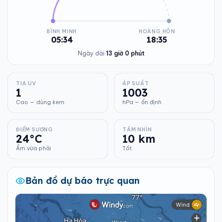
BÌNH MINH
HOÀNG HÔN
05:34
18:35
Ngày dài
13 giờ 0 phút
TIA UV
ÁP SUẤT
1
1003
Cao — dùng kem
hPa — ổn định
ĐIỂM SƯƠNG
TẦM NHÌN
24°C
10 km
Ẩm vừa phải
Tốt
Bản đồ dự báo trực quan