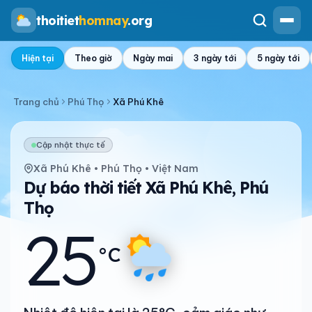
thoitiet
homnay
.org
Hiện tại
Theo giờ
Ngày mai
3 ngày tới
5 ngày tới
Trang chủ
Phú Thọ
Xã Phú Khê
Cập nhật thực tế
Xã Phú Khê • Phú Thọ • Việt Nam
Dự báo thời tiết Xã Phú Khê, Phú
Thọ
25
°C