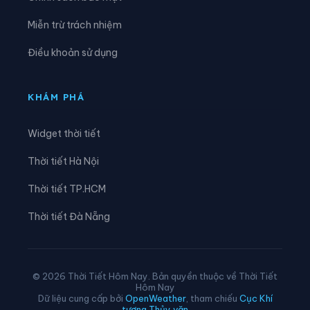
Xã Hiền Lương
Xã Hiền Quan
Miễn trừ trách nhiệm
Xã Hoàng An
Xã Hoàng Cương
Điều khoản sử dụng
Xã Hội Thịnh
Xã Hợp Kim
Xã Hợp Lý
Xã Hùng Việt
KHÁM PHÁ
Xã Hương Cần
Xã Hy Cương
Widget thời tiết
Xã Khả Cửu
Xã Kim Bôi
Thời tiết Hà Nội
Xã Lạc Lương
Xã Lạc Sơn
Thời tiết TP.HCM
Xã Lạc Thủy
Xã Lai Đồng
Thời tiết Đà Nẵng
Xã Lâm Thao
Xã Lập Thạch
Xã Liên Châu
Xã Liên Hòa
© 2026 Thời Tiết Hôm Nay. Bản quyền thuộc về Thời Tiết
Hôm Nay
Xã Liên Minh
Xã Liên Sơn
Dữ liệu cung cấp bởi
OpenWeather
, tham chiếu
Cục Khí
tượng Thủy văn