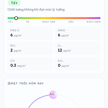
Tốt
Chất lượng không khí đạt mức lý tưởng.
TỐT
TB
NHẠY CẢM
XẤU
NGUY HIỂM
PM2.5
PM10
6
6
µg/m³
µg/m³
NO₂
O₃
2
12
µg/m³
µg/m³
CO
SO₂
0.3
0
mg/m³
µg/m³
MẶT TRỜI HÔM NAY