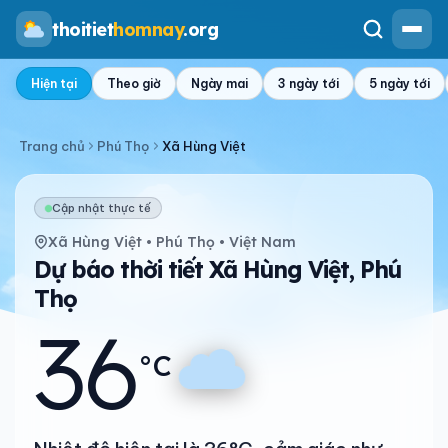
thoitiet
homnay
.org
Hiện tại
Theo giờ
Ngày mai
3 ngày tới
5 ngày tới
Trang chủ
Phú Thọ
Xã Hùng Việt
Cập nhật thực tế
Xã Hùng Việt • Phú Thọ • Việt Nam
Dự báo thời tiết Xã Hùng Việt, Phú
Thọ
36
°C