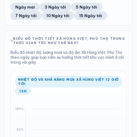
45%
12 km/h
11
Tốt
ĐIỂM SƯƠNG
% MƯA
2.86 mm
999 hPa
24°C
100%
Trung bình ngày
Tốc độ gió
Ngày mai
3 Ngày tới
5 Ngày tới
Chỉ số UV
Ước lượng
Tổng cả ngày
Bình thường
Ổn định
Khả năng mưa
7 Ngày tới
10 Ngày tới
15 Ngày tới
TIA UV
TẦM NHÌN
LƯỢNG MƯA
ÁP SUẤT
11
Tốt
ĐIỂM SƯƠNG
% MƯA
1.07 mm
998 hPa
24°C
99%
Chỉ số UV
Ước lượng
Tổng cả ngày
Bình thường
Ổn định
Khả năng mưa
BIỂU ĐỒ THỜI TIẾT XÃ HÙNG VIỆT, PHÚ THỌ TRONG
THỜI GIAN TỚI NHƯ THẾ NÀO?
LƯỢNG MƯA
ÁP SUẤT
ĐIỂM SƯƠNG
% MƯA
1.05 mm
998 hPa
24°C
74%
Biểu đồ nhiệt độ, lượng mưa và độ ẩm Xã Hùng Việt, Phú Thọ
Tổng cả ngày
Bình thường
theo ngày giúp bạn nắm xu hướng thời tiết khu vực mình ở chỉ
Ổn định
Khả năng mưa
trong vài giây.
ĐIỂM SƯƠNG
% MƯA
24°C
84%
Ổn định
Khả năng mưa
NHIỆT ĐỘ VÀ KHẢ NĂNG MƯA XÃ HÙNG VIỆT 12 GIỜ
TỚI
12H