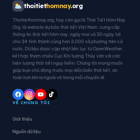
Xã An Nghĩa
Xã Bản Nguyên
thoitiet
homnay
.org
Xã Bằng Luân
Xã Bao La
Thoitiethomnay.org, hay còn gọi là Thời Tiết Hôm Nay
Xã Bình Nguyên
Xã Bình Phú
Org, là website dự báo thời tiết Việt Nam, cung cấp
thông tin thời tiết hôm nay, ngày mai và 30 ngày tới
Xã Bình Tuyền
Xã Bình Xuyên
cho 34 tỉnh thành cùng hơn 3.000 xã phường trên cả
nước. Dữ liệu được cập nhật liên tục từ OpenWeather,
Xã Cẩm Khê
Xã Cao Dương
kết hợp tham chiếu Cục Khí tượng Thủy văn với các
hiện tượng thời tiết nguy hiểm. Chúng tôi mong muốn
Xã Cao Phong
Xã Cao Sơn
giúp bạn chủ động trước mọi diễn biến thời tiết, an
Xã Chân Mộng
Xã Chí Đám
toàn hơn khi ra ngoài và trong mỗi chuyến đi.
Xã Chí Tiên
Xã Cự Đồng
Xã Đà Bắc
Xã Đại Đình
VỀ CHÚNG TÔI
Xã Đại Đồng
Xã Dân Chủ
Giới thiệu
Xã Đan Thượng
Xã Đạo Trù
Nguồn dữ liệu
Xã Đào Xá
Xã Đoan Hùng