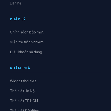
Liên hệ
Xã Đồng Lương
Xã Đông Thành
Xã Đức Nhàn
Xã Dũng Tiến
PHÁP LÝ
Xã Hạ Hòa
Xã Hải Lựu
Chính sách bảo mật
Xã Hiền Lương
Xã Hiền Quan
Miễn trừ trách nhiệm
Xã Hoàng An
Xã Hoàng Cương
Điều khoản sử dụng
Xã Hội Thịnh
Xã Hợp Kim
Xã Hợp Lý
Xã Hương Cần
KHÁM PHÁ
Xã Hy Cương
Xã Khả Cửu
Widget thời tiết
Xã Kim Bôi
Xã Lạc Lương
Thời tiết Hà Nội
Xã Lạc Sơn
Xã Lạc Thủy
Thời tiết TP.HCM
Xã Lai Đồng
Xã Lâm Thao
Thời tiết Đà Nẵng