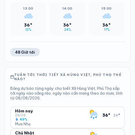
13:00
14:00
15:00
36°
36°
36°
12%
24%
17%
48 Giờ tới
TUẦN TỚI THỜI TIẾT XÃ HÙNG VIỆT, PHÚ THỌ THẾ
NÀO?
Bảng dự báo từng ngày cho biết Xã Hùng Việt, Phú Thọ sắp
tới ngày nào nắng ráo, ngày nào cần mang theo áo mưa, tính
từ 08/08/2026.
Hôm nay
▾
36°
24°
08/08
49%
Mưa Nhẹ
Chủ Nhật
ĐỘ ẨM
GIÓ