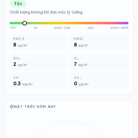
Tốt
Chất lượng không khí đạt mức lý tưởng.
TỐT
TB
NHẠY CẢM
XẤU
NGUY HIỂM
PM2.5
PM10
8
8
µg/m³
µg/m³
NO₂
O₃
2
7
µg/m³
µg/m³
CO
SO₂
0.3
0
mg/m³
µg/m³
MẶT TRỜI HÔM NAY