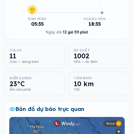
BÌNH MINH
HOÀNG HÔN
05:35
18:35
Ngày dài
12 giờ 59 phút
TIA UV
ÁP SUẤT
11
1002
Cao — dùng kem
hPa — ổn định
ĐIỂM SƯƠNG
TẦM NHÌN
23°C
10 km
Ẩm vừa phải
Tốt
Bản đồ dự báo trực quan