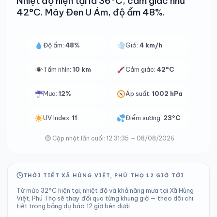
Nhiệt độ hiện tại là 36°C, cảm giác như
42°C. Mây Đen U Ám, độ ẩm 48%.
Độ ẩm:
48%
Gió:
4 km/h
Tầm nhìn:
10 km
Cảm giác:
42°C
Mưa:
12%
Áp suất:
1002 hPa
UV Index:
11
Điểm sương:
23°C
Cập nhật lần cuối: 12:31:35 — 08/08/2026
THỜI TIẾT XÃ HÙNG VIỆT, PHÚ THỌ 12 GIỜ TỚI
Từ mức 32°C hiện tại, nhiệt độ và khả năng mưa tại Xã Hùng
Việt, Phú Thọ sẽ thay đổi qua từng khung giờ — theo dõi chi
tiết trong bảng dự báo 12 giờ bên dưới.