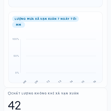
LƯỢNG MƯA XÃ VẠN XUÂN 7 NGÀY TỚI
MM
CHẤT LƯỢNG KHÔNG KHÍ XÃ VẠN XUÂN
42