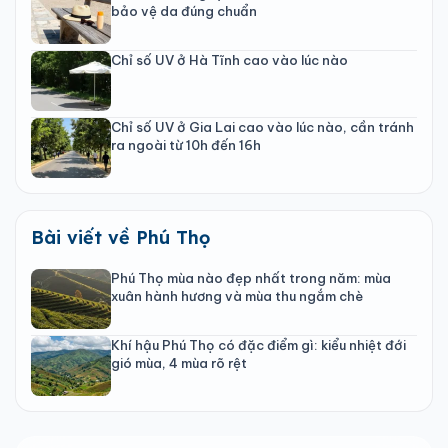
bảo vệ da đúng chuẩn
Chỉ số UV ở Hà Tĩnh cao vào lúc nào
Chỉ số UV ở Gia Lai cao vào lúc nào, cần tránh
ra ngoài từ 10h đến 16h
Bài viết về Phú Thọ
Phú Thọ mùa nào đẹp nhất trong năm: mùa
xuân hành hương và mùa thu ngắm chè
Khí hậu Phú Thọ có đặc điểm gì: kiểu nhiệt đới
gió mùa, 4 mùa rõ rệt