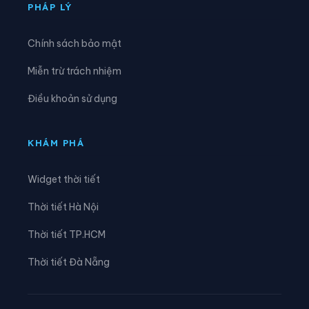
Xã Đức Nhàn
Xã Dũng Tiến
PHÁP LÝ
Xã Hạ Hòa
Xã Hải Lựu
Chính sách bảo mật
Xã Hiền Lương
Xã Hiền Quan
Miễn trừ trách nhiệm
Xã Hoàng An
Xã Hoàng Cương
Điều khoản sử dụng
Xã Hội Thịnh
Xã Hợp Kim
Xã Hợp Lý
Xã Hùng Việt
KHÁM PHÁ
Xã Hương Cần
Xã Hy Cương
Widget thời tiết
Xã Khả Cửu
Xã Kim Bôi
Thời tiết Hà Nội
Xã Lạc Lương
Xã Lạc Sơn
Thời tiết TP.HCM
Xã Lạc Thủy
Xã Lai Đồng
Thời tiết Đà Nẵng
Xã Lâm Thao
Xã Lập Thạch
Xã Liên Châu
Xã Liên Hòa