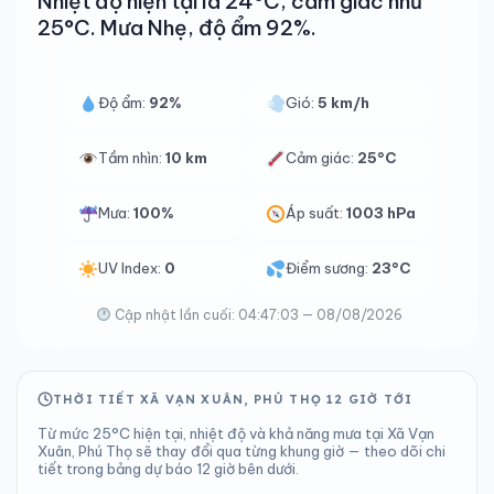
Nhiệt độ hiện tại là 24°C, cảm giác như
25°C. Mưa Nhẹ, độ ẩm 92%.
Độ ẩm:
92%
Gió:
5 km/h
Tầm nhìn:
10 km
Cảm giác:
25°C
Mưa:
100%
Áp suất:
1003 hPa
UV Index:
0
Điểm sương:
23°C
Cập nhật lần cuối: 04:47:03 — 08/08/2026
THỜI TIẾT XÃ VẠN XUÂN, PHÚ THỌ 12 GIỜ TỚI
Từ mức 25°C hiện tại, nhiệt độ và khả năng mưa tại Xã Vạn
Xuân, Phú Thọ sẽ thay đổi qua từng khung giờ — theo dõi chi
tiết trong bảng dự báo 12 giờ bên dưới.