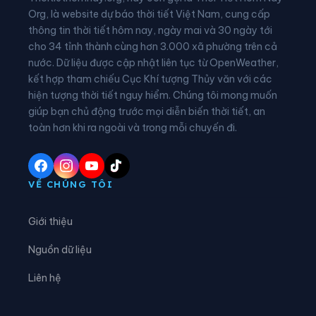
Xã Bình Nguyên
Xã Bình Phú
Org, là website dự báo thời tiết Việt Nam, cung cấp
thông tin thời tiết hôm nay, ngày mai và 30 ngày tới
Xã Bình Tuyền
Xã Bình Xuyên
cho 34 tỉnh thành cùng hơn 3.000 xã phường trên cả
nước. Dữ liệu được cập nhật liên tục từ OpenWeather,
Xã Cẩm Khê
Xã Cao Dương
kết hợp tham chiếu Cục Khí tượng Thủy văn với các
hiện tượng thời tiết nguy hiểm. Chúng tôi mong muốn
Xã Cao Phong
Xã Cao Sơn
giúp bạn chủ động trước mọi diễn biến thời tiết, an
Xã Chân Mộng
Xã Chí Đám
toàn hơn khi ra ngoài và trong mỗi chuyến đi.
Xã Chí Tiên
Xã Cự Đồng
Xã Đà Bắc
Xã Đại Đình
VỀ CHÚNG TÔI
Xã Đại Đồng
Xã Dân Chủ
Giới thiệu
Xã Đan Thượng
Xã Đạo Trù
Nguồn dữ liệu
Xã Đào Xá
Xã Đoan Hùng
Liên hệ
Xã Đồng Lương
Xã Đông Thành