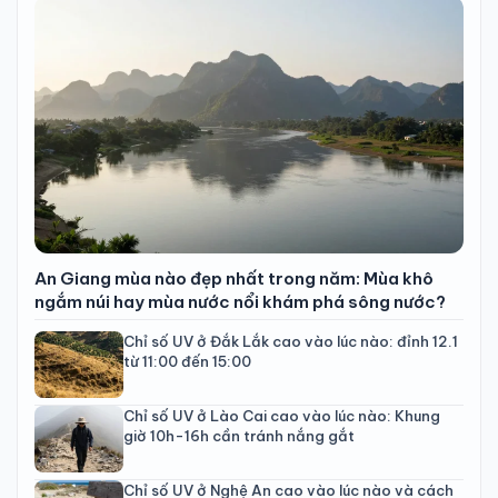
An Giang mùa nào đẹp nhất trong năm: Mùa khô
ngắm núi hay mùa nước nổi khám phá sông nước?
Chỉ số UV ở Đắk Lắk cao vào lúc nào: đỉnh 12.1
từ 11:00 đến 15:00
Chỉ số UV ở Lào Cai cao vào lúc nào: Khung
giờ 10h-16h cần tránh nắng gắt
Chỉ số UV ở Nghệ An cao vào lúc nào và cách