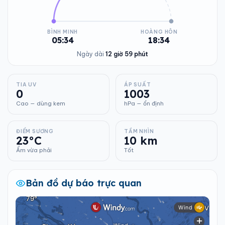
BÌNH MINH
HOÀNG HÔN
05:34
18:34
Ngày dài
12 giờ 59 phút
TIA UV
ÁP SUẤT
0
1003
Cao — dùng kem
hPa — ổn định
ĐIỂM SƯƠNG
TẦM NHÌN
23°C
10 km
Ẩm vừa phải
Tốt
Bản đồ dự báo trực quan