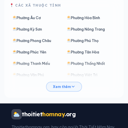
CÁC XÃ THUỘC TỈNH
Phường Âu Cơ
Phường Hòa Bình
Phường Kỳ Sơn
Phường Nông Trang
Phường Phong Châu
Phường Phú Thọ
Phường Phúc Yên
Phường Tân Hòa
Phường Thanh Miếu
Phường Thống Nhất
Phường Vân Phú
Phường Việt Trì
Phường Vĩnh Phúc
Phường Vĩnh Yên
Xem thêm
Phường Xuân Hòa
Xã An Bình
Xã An Nghĩa
Xã Bản Nguyên
thoitiet
homnay
.org
Xã Bằng Luân
Xã Bao La
Thoitiethomnay.org, hay còn gọi là Thời Tiết Hôm Nay