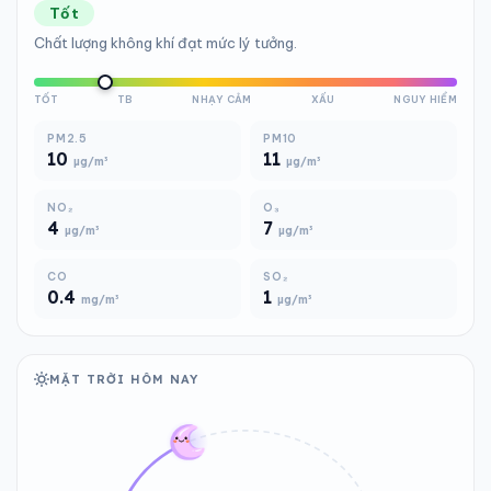
Tốt
Chất lượng không khí đạt mức lý tưởng.
TỐT
TB
NHẠY CẢM
XẤU
NGUY HIỂM
PM2.5
PM10
10
11
µg/m³
µg/m³
NO₂
O₃
4
7
µg/m³
µg/m³
CO
SO₂
0.4
1
mg/m³
µg/m³
MẶT TRỜI HÔM NAY