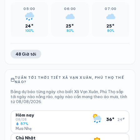
05:00
06:00
07:00
24°
25°
25°
100%
80%
80%
48 Giờ tới
TUẦN TỚI THỜI TIẾT XÃ VẠN XUÂN, PHÚ THỌ THẾ
NÀO?
Bảng dự báo từng ngày cho biết Xã Vạn Xuân, Phú Thọ sắp
tới ngày nào nắng ráo, ngày nào cần mang theo áo mưa, tính
từ 08/08/2026.
Hôm nay
▾
36°
24°
08/08
57%
Mưa Nhẹ
Chủ Nhật
ĐỘ ẨM
GIÓ