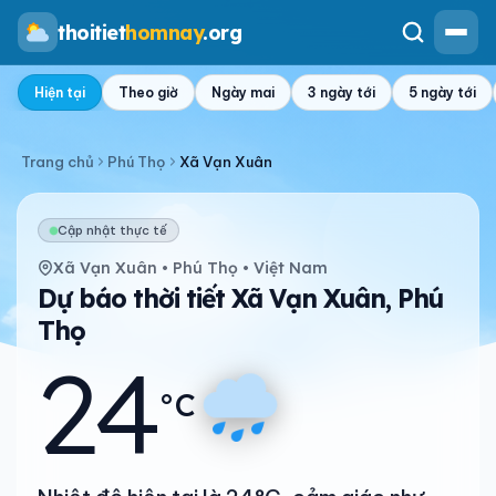
thoitiet
homnay
.org
Hiện tại
Theo giờ
Ngày mai
3 ngày tới
5 ngày tới
Trang chủ
Phú Thọ
Xã Vạn Xuân
Cập nhật thực tế
Xã Vạn Xuân • Phú Thọ • Việt Nam
Dự báo thời tiết Xã Vạn Xuân, Phú
Thọ
24
°C