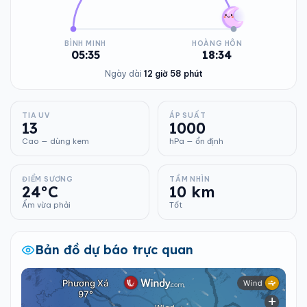
BÌNH MINH
HOÀNG HÔN
05:35
18:34
Ngày dài
12 giờ 58 phút
TIA UV
ÁP SUẤT
13
1000
Cao — dùng kem
hPa — ổn định
ĐIỂM SƯƠNG
TẦM NHÌN
24°C
10 km
Ẩm vừa phải
Tốt
Bản đồ dự báo trực quan