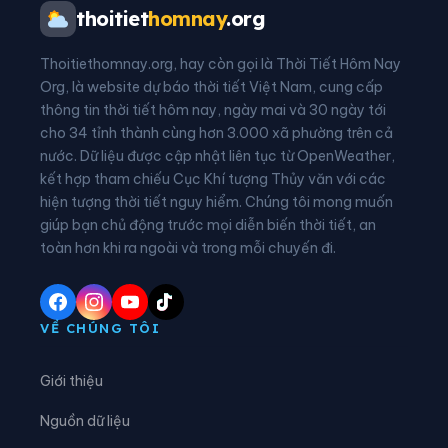
Xã An Nghĩa
Xã Bản Nguyên
thoitiet
homnay
.org
Xã Bằng Luân
Xã Bao La
Thoitiethomnay.org, hay còn gọi là Thời Tiết Hôm Nay
Xã Bình Nguyên
Xã Bình Phú
Org, là website dự báo thời tiết Việt Nam, cung cấp
thông tin thời tiết hôm nay, ngày mai và 30 ngày tới
Xã Bình Tuyền
Xã Bình Xuyên
cho 34 tỉnh thành cùng hơn 3.000 xã phường trên cả
nước. Dữ liệu được cập nhật liên tục từ OpenWeather,
Xã Cẩm Khê
Xã Cao Dương
kết hợp tham chiếu Cục Khí tượng Thủy văn với các
hiện tượng thời tiết nguy hiểm. Chúng tôi mong muốn
Xã Cao Phong
Xã Cao Sơn
giúp bạn chủ động trước mọi diễn biến thời tiết, an
Xã Chân Mộng
Xã Chí Đám
toàn hơn khi ra ngoài và trong mỗi chuyến đi.
Xã Chí Tiên
Xã Cự Đồng
Xã Đà Bắc
Xã Đại Đình
VỀ CHÚNG TÔI
Xã Đại Đồng
Xã Dân Chủ
Giới thiệu
Xã Đan Thượng
Xã Đạo Trù
Nguồn dữ liệu
Xã Đào Xá
Xã Đoan Hùng