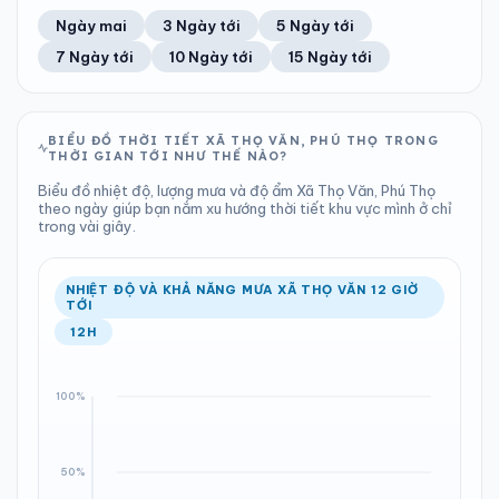
55%
11 km/h
12
Tốt
ĐIỂM SƯƠNG
% MƯA
1.5 mm
998 hPa
25°C
47%
Trung bình ngày
Tốc độ gió
Ngày mai
3 Ngày tới
5 Ngày tới
Chỉ số UV
Ước lượng
Tổng cả ngày
Bình thường
Ổn định
Khả năng mưa
7 Ngày tới
10 Ngày tới
15 Ngày tới
TIA UV
TẦM NHÌN
LƯỢNG MƯA
ÁP SUẤT
12
Tốt
ĐIỂM SƯƠNG
% MƯA
0 mm
998 hPa
25°C
79%
Chỉ số UV
Ước lượng
Tổng cả ngày
Bình thường
Ổn định
Khả năng mưa
BIỂU ĐỒ THỜI TIẾT XÃ THỌ VĂN, PHÚ THỌ TRONG
THỜI GIAN TỚI NHƯ THẾ NÀO?
LƯỢNG MƯA
ÁP SUẤT
ĐIỂM SƯƠNG
% MƯA
34.71 mm
999 hPa
24°C
8%
Biểu đồ nhiệt độ, lượng mưa và độ ẩm Xã Thọ Văn, Phú Thọ
Tổng cả ngày
Bình thường
theo ngày giúp bạn nắm xu hướng thời tiết khu vực mình ở chỉ
Ổn định
Khả năng mưa
trong vài giây.
ĐIỂM SƯƠNG
% MƯA
26°C
100%
Ổn định
Khả năng mưa
NHIỆT ĐỘ VÀ KHẢ NĂNG MƯA XÃ THỌ VĂN 12 GIỜ
TỚI
12H