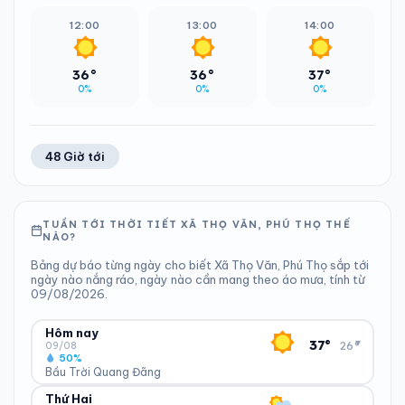
12:00
13:00
14:00
36°
36°
37°
0%
0%
0%
48 Giờ tới
TUẦN TỚI THỜI TIẾT XÃ THỌ VĂN, PHÚ THỌ THẾ
NÀO?
Bảng dự báo từng ngày cho biết Xã Thọ Văn, Phú Thọ sắp tới
ngày nào nắng ráo, ngày nào cần mang theo áo mưa, tính từ
09/08/2026.
Hôm nay
▾
37°
26°
09/08
50%
Bầu Trời Quang Đãng
Thứ Hai
ĐỘ ẨM
GIÓ