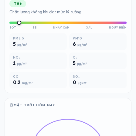
Tốt
Chất lượng không khí đạt mức lý tưởng.
TỐT
TB
NHẠY CẢM
XẤU
NGUY HIỂM
PM2.5
PM10
5
6
µg/m³
µg/m³
NO₂
O₃
1
5
µg/m³
µg/m³
CO
SO₂
0.2
0
mg/m³
µg/m³
MẶT TRỜI HÔM NAY