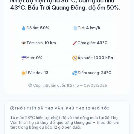
Nhiệt độ hiện tại là 36°C, cảm giác như
43°C. Bầu Trời Quang Đãng, độ ẩm 50%.
Độ ẩm:
50%
Gió:
4 km/h
Tầm nhìn:
10 km
Cảm giác:
43°C
Mưa:
0%
Áp suất:
1000 hPa
UV Index:
13
Điểm sương:
24°C
Cập nhật lần cuối: 11:27:15 — 09/08/2026
THỜI TIẾT XÃ THỌ VĂN, PHÚ THỌ 12 GIỜ TỚI
Từ mức 28°C hiện tại, nhiệt độ và khả năng mưa tại Xã Thọ
Văn, Phú Thọ sẽ thay đổi qua từng khung giờ — theo dõi chi
tiết trong bảng dự báo 12 giờ bên dưới.