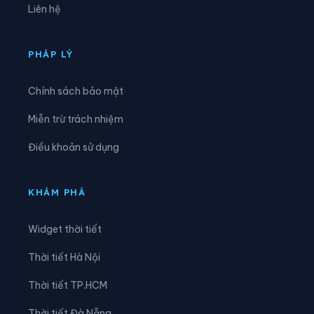
Liên hệ
Xã Đồng Lương
Xã Đông Thành
Xã Đức Nhàn
Xã Dũng Tiến
PHÁP LÝ
Xã Hạ Hòa
Xã Hải Lựu
Chính sách bảo mật
Xã Hiền Lương
Xã Hiền Quan
Miễn trừ trách nhiệm
Xã Hoàng An
Xã Hoàng Cương
Điều khoản sử dụng
Xã Hội Thịnh
Xã Hợp Kim
Xã Hợp Lý
Xã Hùng Việt
KHÁM PHÁ
Xã Hương Cần
Xã Hy Cương
Widget thời tiết
Xã Khả Cửu
Xã Kim Bôi
Thời tiết Hà Nội
Xã Lạc Lương
Xã Lạc Sơn
Thời tiết TP.HCM
Xã Lạc Thủy
Xã Lai Đồng
Thời tiết Đà Nẵng