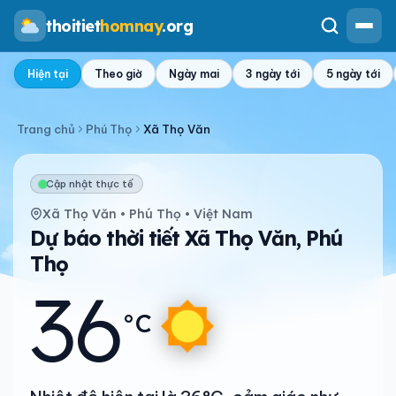
thoitiet
homnay
.org
Hiện tại
Theo giờ
Ngày mai
3 ngày tới
5 ngày tới
Trang chủ
Phú Thọ
Xã Thọ Văn
Cập nhật thực tế
Xã Thọ Văn • Phú Thọ • Việt Nam
Dự báo thời tiết Xã Thọ Văn, Phú
Thọ
36
°C