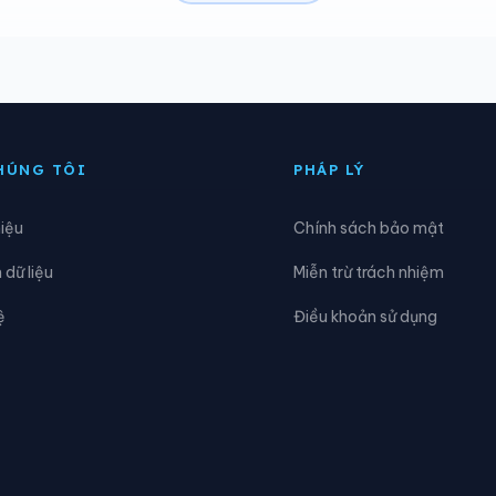
ăk Plô
Xã Đăk Pxi
ăk Sao
Xã Đăk Tô
ặng Thùy Trâm
Xã Đình Cương
HÚNG TÔI
PHÁP LÝ
ục Nông
Xã Ia Chim
hiệu
Chính sách bảo mật
hánh Cường
Xã Kon Braih
dữ liệu
Miễn trừ trách nhiệm
ân Phong
Xã Long Phụng
ệ
Điều khoản sử dụng
ăng Ri
Xã Minh Long
ô Rai
Xã Nghĩa Giang
gọk Bay
Xã Ngọk Réo
hước Giang
Xã Rờ Kơi