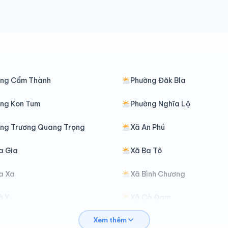
ng Cẩm Thành
Phường Đăk Bla
ng Kon Tum
Phường Nghĩa Lộ
ng Trương Quang Trọng
Xã An Phú
a Gia
Xã Ba Tô
a Xa
Xã Bình Chương
ờ Y
Xã Cà Đam
Xem thêm
ăk Long
Xã Đăk Mar