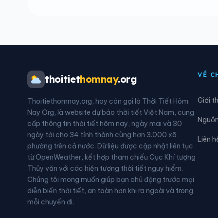
Xã Đăk Pék
Xã Đ
Xã Đăk Rve
Xã Đ
Xã Đăk Ui
Xã Đ
VỀ C
thoitiet
homnay
.org
Xã Đông Trà Bồng
Xã D
Giới t
Thoitiethomnay.org, hay còn gọi là Thời Tiết Hôm
Xã Ia Tơi
Xã K
Nay Org, là website dự báo thời tiết Việt Nam, cung
Nguồn 
cấp thông tin thời tiết hôm nay, ngày mai và 30
Xã Kon Plông
Xã L
ngày tới cho 34 tỉnh thành cùng hơn 3.000 xã
Liên h
phường trên cả nước. Dữ liệu được cập nhật liên tục
Xã Măng Đen
Xã M
từ OpenWeather, kết hợp tham chiếu Cục Khí tượng
Thủy văn với các hiện tượng thời tiết nguy hiểm.
Xã Mộ Đức
Xã M
Chúng tôi mong muốn giúp bạn chủ động trước mọi
diễn biến thời tiết, an toàn hơn khi ra ngoài và trong
Xã Ngọc Linh
Xã N
mỗi chuyến đi.
Xã Nguyễn Nghiêm
Xã P