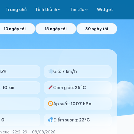
Trang chủ
Tỉnh thành
Tin tức
Widget
10 ngày tới
15 ngày tới
30 ngày tới
75%
Gió:
7 km/h
n:
10 km
Cảm giác:
26°C
Áp suất:
1007 hPa
:
0
Điểm sương:
22°C
n cuối: 22:21:29 — 08/08/2026