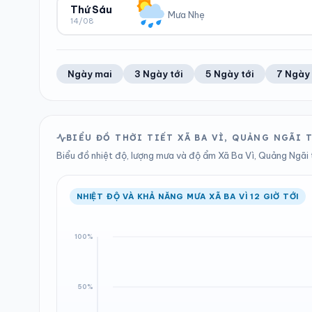
50%
14 km/h
0 mm
1005 hPa
Thứ Sáu
Mưa Nhẹ
14/08
Trung bình ngày
Tốc độ gió
Tổng cả ngày
Bình thường
ĐỘ ẨM
GIÓ
LƯỢNG MƯA
ÁP SUẤT
58%
12 km/h
0 mm
1005 hPa
Trung bình ngày
Tốc độ gió
Tổng cả ngày
Bình thường
Ngày mai
3 Ngày tới
5 Ngày tới
7 Ngày 
LƯỢNG MƯA
ÁP SUẤT
0.9 mm
1005 hPa
Tổng cả ngày
Bình thường
BIỂU ĐỒ THỜI TIẾT XÃ BA VÌ, QUẢNG NGÃI
Biểu đồ nhiệt độ, lượng mưa và độ ẩm Xã Ba Vì, Quảng Ngãi t
NHIỆT ĐỘ VÀ KHẢ NĂNG MƯA XÃ BA VÌ 12 GIỜ TỚI