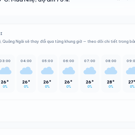
ỚI
ì, Quảng Ngãi sẽ thay đổi qua từng khung giờ — theo dõi chi tiết trong b
03:00
04:00
05:00
06:00
07:00
08:00
09:
26°
26°
26°
26°
26°
28°
27
0%
0%
0%
0%
0%
0%
0%