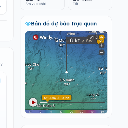
Ẩm vừa phải
Tốt
▾
Bản đồ dự báo trực quan
ây.