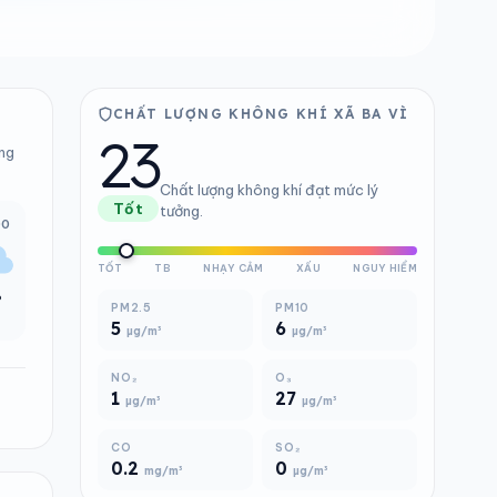
CHẤT LƯỢNG KHÔNG KHÍ XÃ BA VÌ
23
ảng
Chất lượng không khí đạt mức lý
Tốt
tưởng.
00
TỐT
TB
NHẠY CẢM
XẤU
NGUY HIỂM
°
PM2.5
PM10
5
6
µg/m³
µg/m³
NO₂
O₃
1
27
µg/m³
µg/m³
CO
SO₂
0.2
0
mg/m³
µg/m³