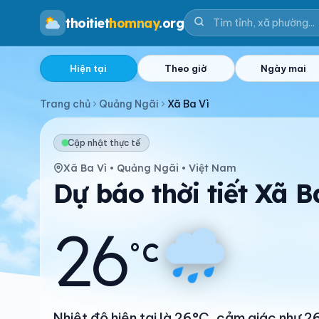
thoitiet
homnay
.org
Hiện tại
Theo giờ
Ngày mai
Trang chủ
Quảng Ngãi
Xã Ba Vì
Cập nhật thực tế
Xã Ba Vì • Quảng Ngãi • Việt Nam
Dự báo thời tiết Xã 
26
°C
Nhiệt độ hiện tại là 26°C, cảm giác như 