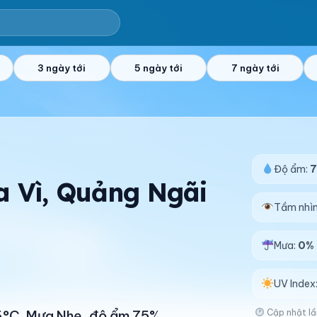
3 ngày tới
5 ngày tới
7 ngày tới
Độ ẩm:
Ba Vì, Quảng Ngãi
Tầm nhì
Mưa:
0%
UV Index
Cập nhật lầ
26°C. Mưa Nhẹ, độ ẩm 75%.