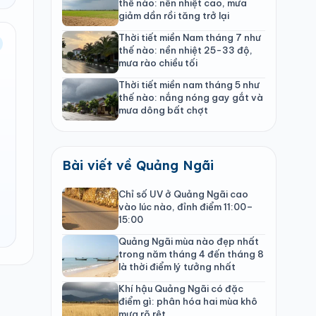
thế nào: nền nhiệt cao, mưa
giảm dần rồi tăng trở lại
Thời tiết miền Nam tháng 7 như
thế nào: nền nhiệt 25-33 độ,
mưa rào chiều tối
Thời tiết miền nam tháng 5 như
thế nào: nắng nóng gay gắt và
mưa dông bất chợt
Bài viết về Quảng Ngãi
Chỉ số UV ở Quảng Ngãi cao
vào lúc nào, đỉnh điểm 11:00–
15:00
Quảng Ngãi mùa nào đẹp nhất
trong năm tháng 4 đến tháng 8
là thời điểm lý tưởng nhất
Khí hậu Quảng Ngãi có đặc
điểm gì: phân hóa hai mùa khô
mưa rõ rệt