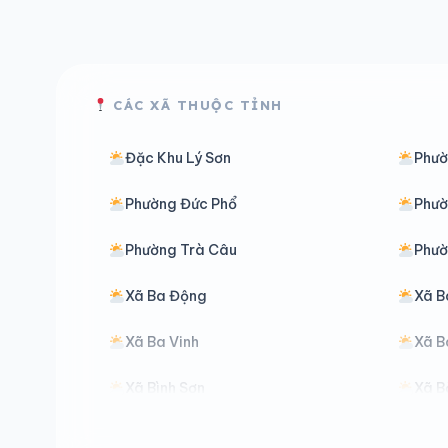
CÁC XÃ THUỘC TỈNH
Đặc Khu Lý Sơn
Phườ
Phường Đức Phổ
Phườ
Phường Trà Câu
Phườ
Xã Ba Động
Xã B
Xã Ba Vinh
Xã B
Xã Bình Sơn
Xã B
Xã Đăk Kôi
Xã Đ