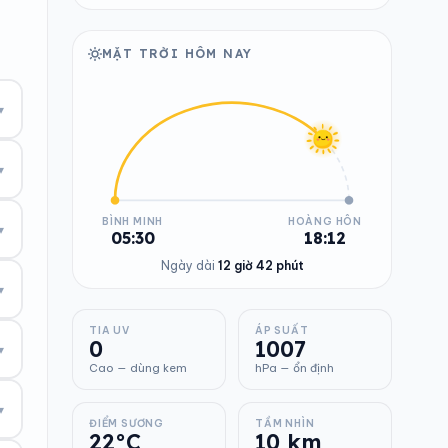
MẶT TRỜI HÔM NAY
▾
▾
BÌNH MINH
HOÀNG HÔN
▾
05:30
18:12
Ngày dài
12 giờ 42 phút
▾
TIA UV
ÁP SUẤT
0
1007
▾
Cao — dùng kem
hPa — ổn định
▾
ĐIỂM SƯƠNG
TẦM NHÌN
22°C
10 km