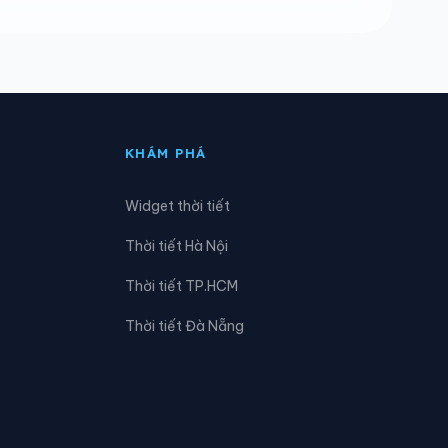
Xã Đăk Rơ Wa
Xã Đăk Tờ Kan
Xã Đông Sơn
KHÁM PHÁ
Xã Ia Đal
Widget thời tiết
Xã Kon Đào
Thời tiết Hà Nội
Xã Măng Bút
Thời tiết TP.HCM
Xã Mỏ Cày
Thời tiết Đà Nẵng
Xã Nghĩa Hành
Xã Ngọk Tụ
Xã Sa Bình