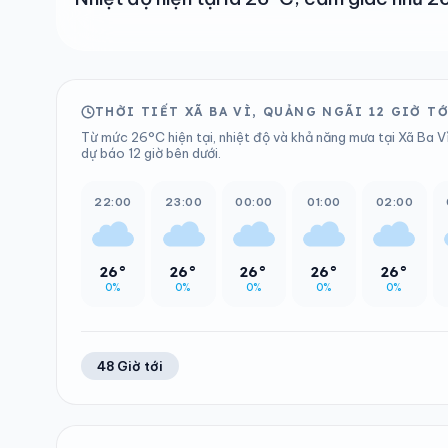
THỜI TIẾT XÃ BA VÌ, QUẢNG NGÃI 12 GIỜ T
Từ mức 26°C hiện tại, nhiệt độ và khả năng mưa tại Xã Ba V
dự báo 12 giờ bên dưới.
22:00
23:00
00:00
01:00
02:00
26°
26°
26°
26°
26°
0%
0%
0%
0%
0%
48 Giờ tới