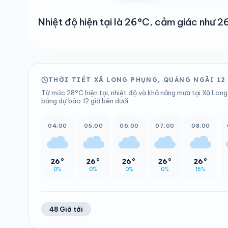
Nhiệt độ hiện tại là 26°C, cảm giác như
THỜI TIẾT XÃ LONG PHỤNG, QUẢNG NGÃI 12
Từ mức 28°C hiện tại, nhiệt độ và khả năng mưa tại Xã Long
bảng dự báo 12 giờ bên dưới.
04:00
05:00
06:00
07:00
08:00
26°
26°
26°
26°
26°
0%
0%
0%
0%
15%
48 Giờ tới