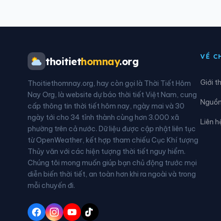
Xã Đăk Rơ Wa
Xã Đ
Xã Đăk Tờ Kan
Xã Đ
VỀ C
thoitiet
homnay
.org
Xã Đông Sơn
Xã Đ
Giới t
Thoitiethomnay.org, hay còn gọi là Thời Tiết Hôm
Xã Ia Đal
Xã I
Nay Org, là website dự báo thời tiết Việt Nam, cung
Nguồn 
cấp thông tin thời tiết hôm nay, ngày mai và 30
Xã Kon Đào
Xã K
ngày tới cho 34 tỉnh thành cùng hơn 3.000 xã
Liên h
phường trên cả nước. Dữ liệu được cập nhật liên tục
Xã Măng Đen
Xã M
từ OpenWeather, kết hợp tham chiếu Cục Khí tượng
Thủy văn với các hiện tượng thời tiết nguy hiểm.
Xã Mộ Đức
Xã M
Chúng tôi mong muốn giúp bạn chủ động trước mọi
diễn biến thời tiết, an toàn hơn khi ra ngoài và trong
Xã Ngọc Linh
Xã N
mỗi chuyến đi.
Xã Nguyễn Nghiêm
Xã P