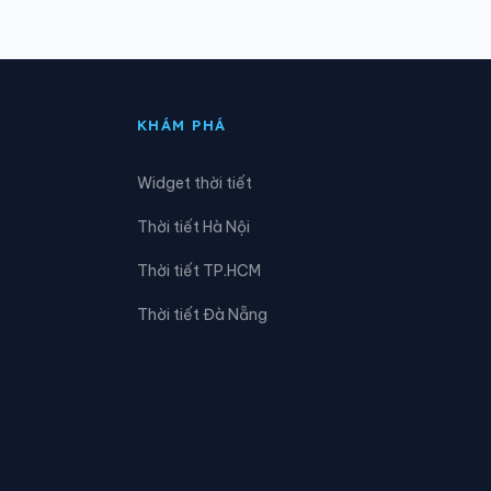
Xã Đăk Tô
Xã Đình Cương
KHÁM PHÁ
Xã Ia Chim
Widget thời tiết
Xã Kon Braih
Thời tiết Hà Nội
Xã Măng Bút
Thời tiết TP.HCM
Xã Mỏ Cày
Thời tiết Đà Nẵng
Xã Nghĩa Hành
Xã Ngọk Tụ
Xã Sa Bình