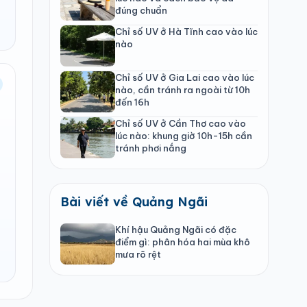
đúng chuẩn
Chỉ số UV ở Hà Tĩnh cao vào lúc
nào
Chỉ số UV ở Gia Lai cao vào lúc
nào, cần tránh ra ngoài từ 10h
đến 16h
Chỉ số UV ở Cần Thơ cao vào
lúc nào: khung giờ 10h-15h cần
tránh phơi nắng
Bài viết về Quảng Ngãi
Khí hậu Quảng Ngãi có đặc
điểm gì: phân hóa hai mùa khô
mưa rõ rệt