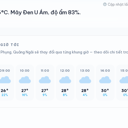
Cập nhật lầ
 26°C. Mây Đen U Ám, độ ẩm 83%.
 GIỜ TỚI
 Phụng, Quảng Ngãi sẽ thay đổi qua từng khung giờ — theo dõi chi tiết tr
09:00
10:00
11:00
12:00
13:00
14:00
15:
26°
27°
27°
28°
28°
30°
30
22%
16%
9%
8%
4%
0%
0%