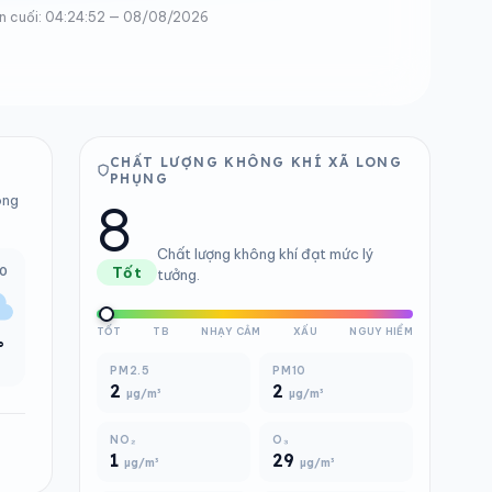
n cuối: 04:24:52 — 08/08/2026
CHẤT LƯỢNG KHÔNG KHÍ XÃ LONG
PHỤNG
8
ong
Chất lượng không khí đạt mức lý
00
Tốt
tưởng.
TỐT
TB
NHẠY CẢM
XẤU
NGUY HIỂM
°
PM2.5
PM10
2
2
µg/m³
µg/m³
NO₂
O₃
1
29
µg/m³
µg/m³