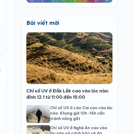
Bài viết mới
Chỉ số UV ở Đắk Lắk cao vào lúc nào:
đỉnh 12.1 từ 11:00 đến 15:00
Chỉ số UV ở Lào Cai cao vào lúc
nào: Khung giờ 10h-16h cần
tránh nắng gắt
Chỉ số UV ở Nghệ An cao vào
lúc nào và cách bảo vệ da