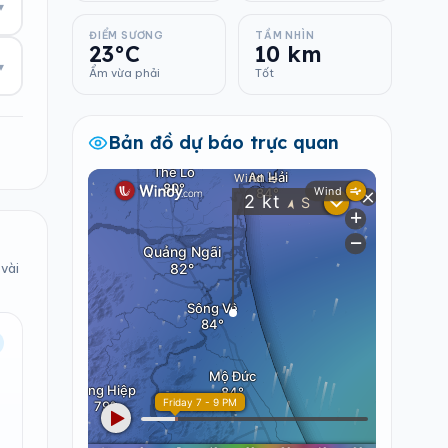
▾
ĐIỂM SƯƠNG
TẦM NHÌN
23°C
10 km
▾
Ẩm vừa phải
Tốt
Bản đồ dự báo trực quan
 vài