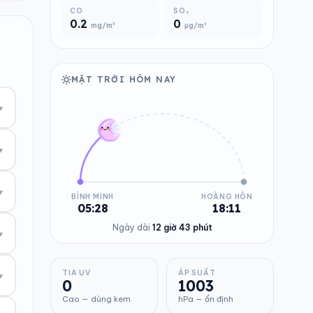
CO
SO₂
0.2
0
mg/m³
µg/m³
MẶT TRỜI HÔM NAY
▾
▾
▾
BÌNH MINH
HOÀNG HÔN
05:28
18:11
Ngày dài
12 giờ 43 phút
▾
TIA UV
ÁP SUẤT
▾
0
1003
Cao — dùng kem
hPa — ổn định