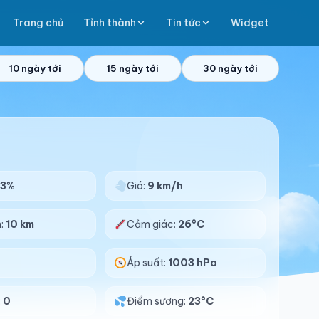
Trang chủ
Tỉnh thành
Tin tức
Widget
10 ngày tới
15 ngày tới
30 ngày tới
83%
Gió:
9 km/h
n:
10 km
Cảm giác:
26°C
Áp suất:
1003 hPa
:
0
Điểm sương:
23°C