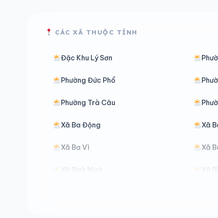
CÁC XÃ THUỘC TỈNH
Đặc Khu Lý Sơn
Phườ
Phường Đức Phổ
Phườ
Phường Trà Câu
Phườ
Xã Ba Động
Xã B
Xã Ba Vì
Xã B
Xã Bình Minh
Xã B
Xã Đăk Hà
Xã Đ
Xã Đăk Môn
Xã Đ