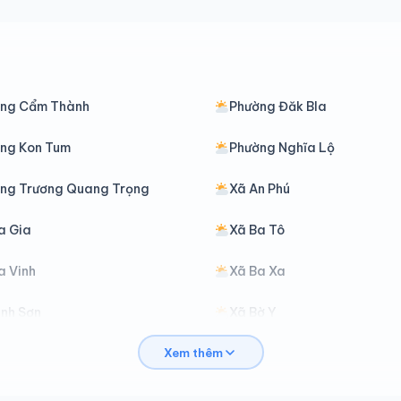
ng Cẩm Thành
Phường Đăk Bla
ng Kon Tum
Phường Nghĩa Lộ
ng Trương Quang Trọng
Xã An Phú
a Gia
Xã Ba Tô
a Vinh
Xã Ba Xa
ình Sơn
Xã Bờ Y
Xem thêm
ăk Kôi
Xã Đăk Long
ăk Pék
Xã Đăk Plô