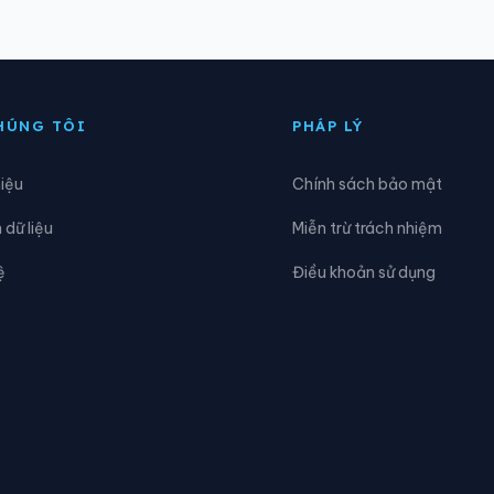
ăk Rve
Xã Đăk Sao
ăk Ui
Xã Đặng Thùy Trâm
HÚNG TÔI
PHÁP LÝ
ông Trà Bồng
Xã Dục Nông
hiệu
Chính sách bảo mật
a Tơi
Xã Khánh Cường
dữ liệu
Miễn trừ trách nhiệm
on Plông
Xã Lân Phong
ệ
Điều khoản sử dụng
ăng Ri
Xã Minh Long
ô Rai
Xã Nghĩa Giang
gọk Bay
Xã Ngọk Réo
hước Giang
Xã Rờ Kơi