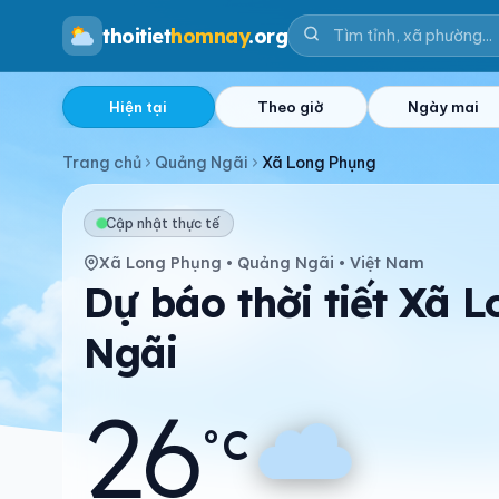
thoitiet
homnay
.org
Hiện tại
Theo giờ
Ngày mai
Trang chủ
Quảng Ngãi
Xã Long Phụng
Cập nhật thực tế
Xã Long Phụng • Quảng Ngãi • Việt Nam
Dự báo thời tiết Xã 
Ngãi
26
°C