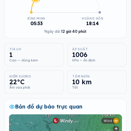
BÌNH MINH
HOÀNG HÔN
05:33
18:14
Ngày dài
12 giờ 40 phút
TIA UV
ÁP SUẤT
1
1006
Cao — dùng kem
hPa — ổn định
ĐIỂM SƯƠNG
TẦM NHÌN
22°C
10 km
Ẩm vừa phải
Tốt
Bản đồ dự báo trực quan