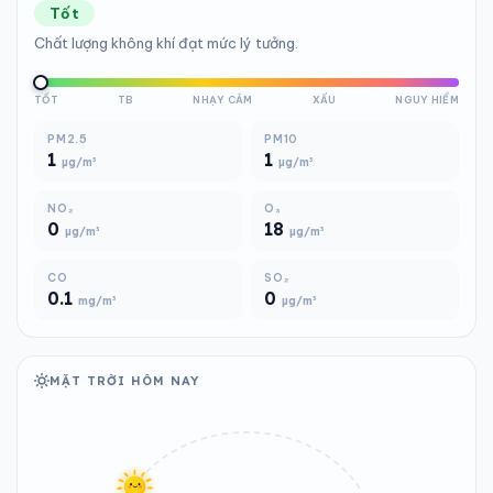
Tốt
Chất lượng không khí đạt mức lý tưởng.
TỐT
TB
NHẠY CẢM
XẤU
NGUY HIỂM
PM2.5
PM10
1
1
µg/m³
µg/m³
NO₂
O₃
0
18
µg/m³
µg/m³
CO
SO₂
0.1
0
mg/m³
µg/m³
MẶT TRỜI HÔM NAY