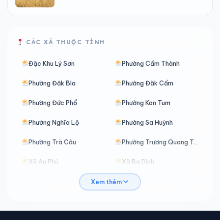
CÁC XÃ THUỘC TỈNH
Đặc Khu Lý Sơn
Phường Cẩm Thành
Phường Đăk Bla
Phường Đăk Cấm
Phường Đức Phổ
Phường Kon Tum
Phường Nghĩa Lộ
Phường Sa Huỳnh
Phường Trà Câu
Phường Trương Quang Trọng
Xã An Phú
Xã Ba Dinh
Xã Ba Động
Xã Ba Gia
Xem thêm
Xã Ba Tô
Xã Ba Tơ