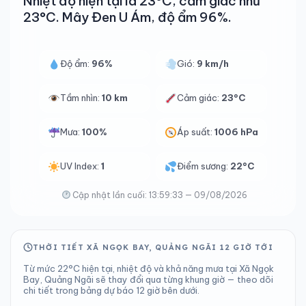
Nhiệt độ hiện tại là 23°C, cảm giác như
23°C. Mây Đen U Ám, độ ẩm 96%.
Độ ẩm:
96%
Gió:
9 km/h
Tầm nhìn:
10 km
Cảm giác:
23°C
Mưa:
100%
Áp suất:
1006 hPa
UV Index:
1
Điểm sương:
22°C
Cập nhật lần cuối: 13:59:33 — 09/08/2026
THỜI TIẾT XÃ NGỌK BAY, QUẢNG NGÃI 12 GIỜ TỚI
Từ mức 22°C hiện tại, nhiệt độ và khả năng mưa tại Xã Ngọk
Bay, Quảng Ngãi sẽ thay đổi qua từng khung giờ — theo dõi
chi tiết trong bảng dự báo 12 giờ bên dưới.