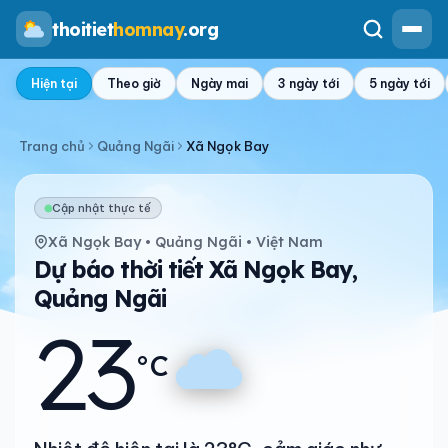
thoitiet
homnay
.org
Hiện tại
Theo giờ
Ngày mai
3 ngày tới
5 ngày tới
Trang chủ
Quảng Ngãi
Xã Ngọk Bay
Cập nhật thực tế
Xã Ngọk Bay • Quảng Ngãi • Việt Nam
Dự báo thời tiết Xã Ngọk Bay,
Quảng Ngãi
23
°C