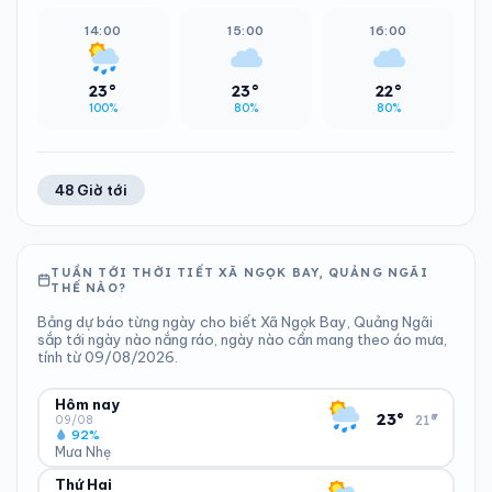
14:00
15:00
16:00
23°
23°
22°
100%
80%
80%
48 Giờ tới
TUẦN TỚI THỜI TIẾT XÃ NGỌK BAY, QUẢNG NGÃI
THẾ NÀO?
Bảng dự báo từng ngày cho biết Xã Ngọk Bay, Quảng Ngãi
sắp tới ngày nào nắng ráo, ngày nào cần mang theo áo mưa,
tính từ 09/08/2026.
Hôm nay
▾
23°
21°
09/08
92%
Mưa Nhẹ
Thứ Hai
ĐỘ ẨM
GIÓ