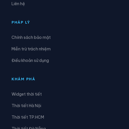
Liên hệ
Xã Đông Sơn
Xã Đông Trà Bồng
Xã Dục Nông
Xã Ia Chim
PHÁP LÝ
Xã Ia Đal
Xã Ia Tơi
Chính sách bảo mật
Xã Khánh Cường
Xã Kon Braih
Miễn trừ trách nhiệm
Xã Kon Đào
Xã Kon Plông
Điều khoản sử dụng
Xã Lân Phong
Xã Long Phụng
Xã Măng Bút
Xã Măng Đen
KHÁM PHÁ
Xã Măng Ri
Xã Minh Long
Widget thời tiết
Xã Mỏ Cày
Xã Mộ Đức
Thời tiết Hà Nội
Xã Mô Rai
Xã Nghĩa Giang
Thời tiết TP.HCM
Xã Nghĩa Hành
Xã Ngọc Linh
Thời tiết Đà Nẵng