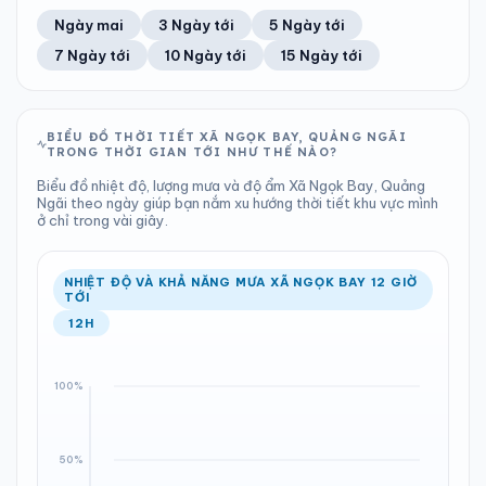
78%
15 km/h
12
Tốt
ĐIỂM SƯƠNG
% MƯA
3.06 mm
1009 hPa
22°C
100%
Trung bình ngày
Tốc độ gió
Ngày mai
3 Ngày tới
5 Ngày tới
Chỉ số UV
Ước lượng
Tổng cả ngày
Bình thường
Ổn định
Khả năng mưa
7 Ngày tới
10 Ngày tới
15 Ngày tới
TIA UV
TẦM NHÌN
LƯỢNG MƯA
ÁP SUẤT
12
Tốt
ĐIỂM SƯƠNG
% MƯA
4.37 mm
1008 hPa
22°C
100%
Chỉ số UV
Ước lượng
Tổng cả ngày
Bình thường
Ổn định
Khả năng mưa
BIỂU ĐỒ THỜI TIẾT XÃ NGỌK BAY, QUẢNG NGÃI
TRONG THỜI GIAN TỚI NHƯ THẾ NÀO?
LƯỢNG MƯA
ÁP SUẤT
ĐIỂM SƯƠNG
% MƯA
3.87 mm
1008 hPa
22°C
100%
Biểu đồ nhiệt độ, lượng mưa và độ ẩm Xã Ngọk Bay, Quảng
Tổng cả ngày
Bình thường
Ngãi theo ngày giúp bạn nắm xu hướng thời tiết khu vực mình
Ổn định
Khả năng mưa
ở chỉ trong vài giây.
ĐIỂM SƯƠNG
% MƯA
21°C
98%
Ổn định
Khả năng mưa
NHIỆT ĐỘ VÀ KHẢ NĂNG MƯA XÃ NGỌK BAY 12 GIỜ
TỚI
12H