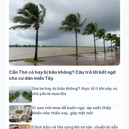
Cần Thơ có hay bị bão không? Câu trả lời bất ngờ
cho cư dân miền Tây
Gia lai hay bị bão không? thực tế ít khi xảy ra,
chủ yếu là mưa lớn
Vì sao trời mưa dễ buồn ngủ: áp suất thấp
khiến não thiếu oxy, gây mệt mỏi
Cách bảo vệ thú cưng khi sơ tán: chuẩn bị sẵn