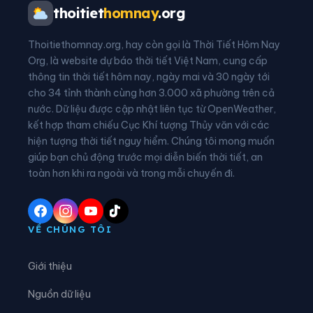
Xã Ba Vì
Xã Ba Vinh
thoitiet
homnay
.org
Xã Ba Xa
Xã Bình Chương
Thoitiethomnay.org, hay còn gọi là Thời Tiết Hôm Nay
Xã Bình Minh
Xã Bình Sơn
Org, là website dự báo thời tiết Việt Nam, cung cấp
thông tin thời tiết hôm nay, ngày mai và 30 ngày tới
Xã Bờ Y
Xã Cà Đam
cho 34 tỉnh thành cùng hơn 3.000 xã phường trên cả
nước. Dữ liệu được cập nhật liên tục từ OpenWeather,
Xã Đăk Hà
Xã Đăk Kôi
kết hợp tham chiếu Cục Khí tượng Thủy văn với các
hiện tượng thời tiết nguy hiểm. Chúng tôi mong muốn
Xã Đăk Long
Xã Đăk Mar
giúp bạn chủ động trước mọi diễn biến thời tiết, an
Xã Đăk Môn
Xã Đăk Pék
toàn hơn khi ra ngoài và trong mỗi chuyến đi.
Xã Đăk Plô
Xã Đăk Pxi
Xã Đăk Rơ Wa
Xã Đăk Rve
VỀ CHÚNG TÔI
Xã Đăk Sao
Xã Đăk Tô
Giới thiệu
Xã Đăk Tờ Kan
Xã Đăk Ui
Nguồn dữ liệu
Xã Đặng Thùy Trâm
Xã Đình Cương