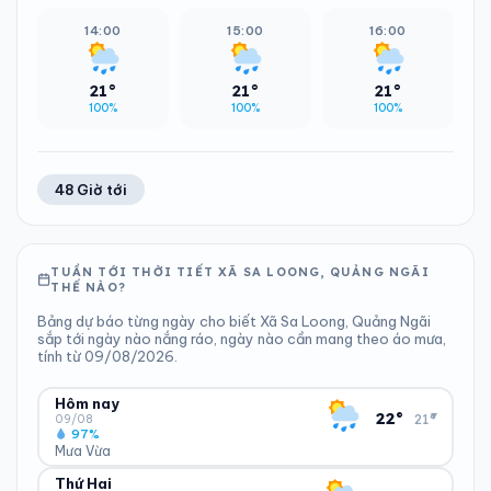
14:00
15:00
16:00
21°
21°
21°
100%
100%
100%
48 Giờ tới
TUẦN TỚI THỜI TIẾT XÃ SA LOONG, QUẢNG NGÃI
THẾ NÀO?
Bảng dự báo từng ngày cho biết Xã Sa Loong, Quảng Ngãi
sắp tới ngày nào nắng ráo, ngày nào cần mang theo áo mưa,
tính từ 09/08/2026.
Hôm nay
▾
22°
21°
09/08
97%
Mưa Vừa
Thứ Hai
ĐỘ ẨM
GIÓ