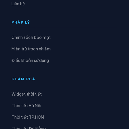
Liên hệ
Xã Đông Sơn
Xã Đông Trà Bồng
Xã Dục Nông
Xã Ia Chim
PHÁP LÝ
Xã Ia Đal
Xã Ia Tơi
Chính sách bảo mật
Xã Khánh Cường
Xã Kon Braih
Miễn trừ trách nhiệm
Xã Kon Đào
Xã Kon Plông
Điều khoản sử dụng
Xã Lân Phong
Xã Long Phụng
Xã Măng Bút
Xã Măng Đen
KHÁM PHÁ
Xã Măng Ri
Xã Minh Long
Widget thời tiết
Xã Mỏ Cày
Xã Mộ Đức
Thời tiết Hà Nội
Xã Mô Rai
Xã Nghĩa Giang
Thời tiết TP.HCM
Xã Nghĩa Hành
Xã Ngọc Linh
Thời tiết Đà Nẵng