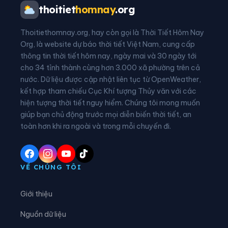
Xã Ba Vì
Xã Ba Vinh
thoitiet
homnay
.org
Xã Ba Xa
Xã Bình Chương
Thoitiethomnay.org, hay còn gọi là Thời Tiết Hôm Nay
Xã Bình Minh
Xã Bình Sơn
Org, là website dự báo thời tiết Việt Nam, cung cấp
thông tin thời tiết hôm nay, ngày mai và 30 ngày tới
Xã Bờ Y
Xã Cà Đam
cho 34 tỉnh thành cùng hơn 3.000 xã phường trên cả
nước. Dữ liệu được cập nhật liên tục từ OpenWeather,
Xã Đăk Hà
Xã Đăk Kôi
kết hợp tham chiếu Cục Khí tượng Thủy văn với các
hiện tượng thời tiết nguy hiểm. Chúng tôi mong muốn
Xã Đăk Long
Xã Đăk Mar
giúp bạn chủ động trước mọi diễn biến thời tiết, an
Xã Đăk Môn
Xã Đăk Pék
toàn hơn khi ra ngoài và trong mỗi chuyến đi.
Xã Đăk Plô
Xã Đăk Pxi
Xã Đăk Rơ Wa
Xã Đăk Rve
VỀ CHÚNG TÔI
Xã Đăk Sao
Xã Đăk Tô
Giới thiệu
Xã Đăk Tờ Kan
Xã Đăk Ui
Nguồn dữ liệu
Xã Đặng Thùy Trâm
Xã Đình Cương