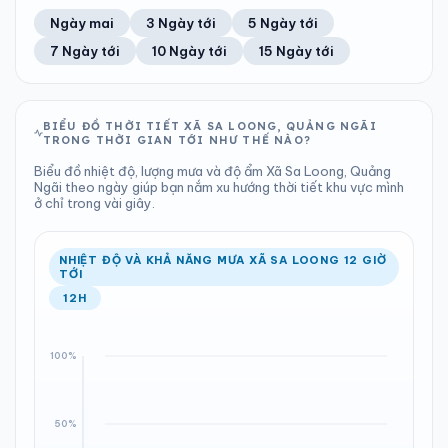
87%
11 km/h
11
Tốt
ĐIỂM SƯƠNG
% MƯA
6.96 mm
1009 hPa
22°C
100%
Trung bình ngày
Tốc độ gió
Ngày mai
3 Ngày tới
5 Ngày tới
Chỉ số UV
Ước lượng
Tổng cả ngày
Bình thường
Ổn định
Khả năng mưa
7 Ngày tới
10 Ngày tới
15 Ngày tới
TIA UV
TẦM NHÌN
LƯỢNG MƯA
ÁP SUẤT
11
Tốt
ĐIỂM SƯƠNG
% MƯA
8.35 mm
1008 hPa
22°C
100%
Chỉ số UV
Ước lượng
Tổng cả ngày
Bình thường
Ổn định
Khả năng mưa
BIỂU ĐỒ THỜI TIẾT XÃ SA LOONG, QUẢNG NGÃI
TRONG THỜI GIAN TỚI NHƯ THẾ NÀO?
LƯỢNG MƯA
ÁP SUẤT
ĐIỂM SƯƠNG
% MƯA
9.15 mm
1009 hPa
22°C
100%
Biểu đồ nhiệt độ, lượng mưa và độ ẩm Xã Sa Loong, Quảng
Tổng cả ngày
Bình thường
Ngãi theo ngày giúp bạn nắm xu hướng thời tiết khu vực mình
Ổn định
Khả năng mưa
ở chỉ trong vài giây.
ĐIỂM SƯƠNG
% MƯA
22°C
100%
Ổn định
Khả năng mưa
NHIỆT ĐỘ VÀ KHẢ NĂNG MƯA XÃ SA LOONG 12 GIỜ
TỚI
12H