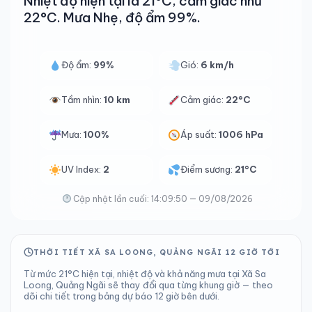
Nhiệt độ hiện tại là 21°C, cảm giác như
22°C. Mưa Nhẹ, độ ẩm 99%.
Độ ẩm:
99%
Gió:
6 km/h
Tầm nhìn:
10 km
Cảm giác:
22°C
Mưa:
100%
Áp suất:
1006 hPa
UV Index:
2
Điểm sương:
21°C
Cập nhật lần cuối: 14:09:50 — 09/08/2026
THỜI TIẾT XÃ SA LOONG, QUẢNG NGÃI 12 GIỜ TỚI
Từ mức 21°C hiện tại, nhiệt độ và khả năng mưa tại Xã Sa
Loong, Quảng Ngãi sẽ thay đổi qua từng khung giờ — theo
dõi chi tiết trong bảng dự báo 12 giờ bên dưới.