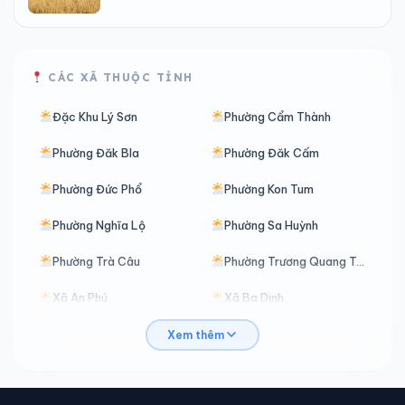
CÁC XÃ THUỘC TỈNH
Đặc Khu Lý Sơn
Phường Cẩm Thành
Phường Đăk Bla
Phường Đăk Cấm
Phường Đức Phổ
Phường Kon Tum
Phường Nghĩa Lộ
Phường Sa Huỳnh
Phường Trà Câu
Phường Trương Quang Trọng
Xã An Phú
Xã Ba Dinh
Xã Ba Động
Xã Ba Gia
Xem thêm
Xã Ba Tô
Xã Ba Tơ