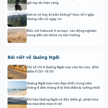
giữ tay lái thật vững
Sơn la có hay bị bão không? thực tế ít gặp
nhưng vẫn có nguy cơ
Bão cát haboob ở sa mạc: tác động nghiêm
trọng đến sức khỏe và môi trường
Bài viết về Quảng Ngãi
Chỉ số UV ở Quảng Ngãi cao vào lúc nào, đỉnh
điểm 11:00–15:00
Quảng Ngãi mùa nào đẹp nhất trong năm
tháng 4 đến tháng 8 là thời điểm lý tưởng nhất
Khí hậu Quảng Ngãi có đặc điểm gì: phân hóa
hai mùa khô mưa rõ rệt