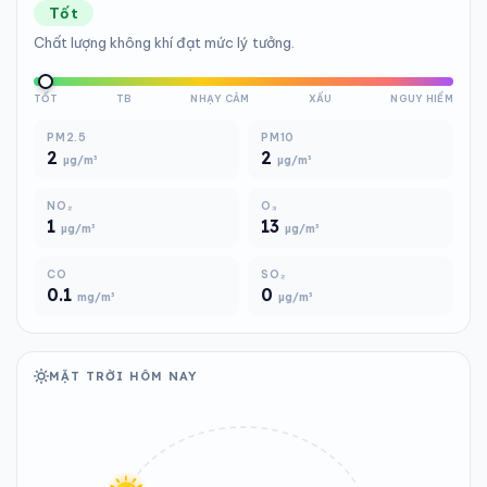
Tốt
Chất lượng không khí đạt mức lý tưởng.
TỐT
TB
NHẠY CẢM
XẤU
NGUY HIỂM
PM2.5
PM10
2
2
µg/m³
µg/m³
NO₂
O₃
1
13
µg/m³
µg/m³
CO
SO₂
0.1
0
mg/m³
µg/m³
MẶT TRỜI HÔM NAY