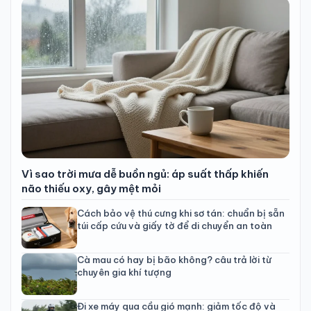
Vì sao trời mưa dễ buồn ngủ: áp suất thấp khiến
não thiếu oxy, gây mệt mỏi
Cách bảo vệ thú cưng khi sơ tán: chuẩn bị sẵn
túi cấp cứu và giấy tờ để di chuyển an toàn
Cà mau có hay bị bão không? câu trả lời từ
chuyên gia khí tượng
Đi xe máy qua cầu gió mạnh: giảm tốc độ và