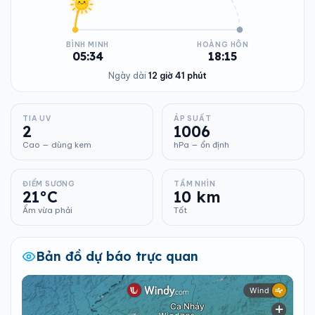
BÌNH MINH
HOÀNG HÔN
05:34
18:15
Ngày dài
12 giờ 41 phút
TIA UV
ÁP SUẤT
2
1006
Cao — dùng kem
hPa — ổn định
ĐIỂM SƯƠNG
TẦM NHÌN
21°C
10 km
Ẩm vừa phải
Tốt
Bản đồ dự báo trực quan