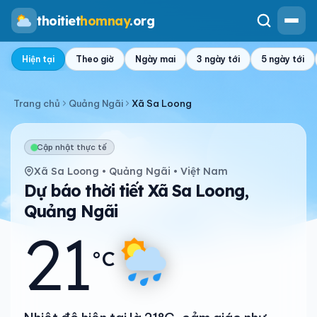
thoitiet
homnay
.org
Hiện tại
Theo giờ
Ngày mai
3 ngày tới
5 ngày tới
Trang chủ
Quảng Ngãi
Xã Sa Loong
Cập nhật thực tế
Xã Sa Loong • Quảng Ngãi • Việt Nam
Dự báo thời tiết Xã Sa Loong,
Quảng Ngãi
21
°C