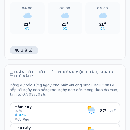
04:00
05:00
06:00
21°
21°
21°
0%
0%
0%
48 Giờ tới
TUẦN TỚI THỜI TIẾT PHƯỜNG MỘC CHÂU, SƠN LA
THẾ NÀO?
Bảng dự báo từng ngày cho biết Phường Mộc Châu, Sơn La
sắp tới ngày nào nắng ráo, ngày nào cần mang theo áo mưa,
tính từ 07/08/2026.
Hôm nay
▾
27°
21°
07/08
87%
Mưa Vừa
Thứ Bảy
ĐỘ ẨM
GIÓ