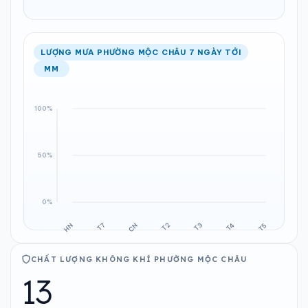
LƯỢNG MƯA PHƯỜNG MỘC CHÂU 7 NGÀY TỚI
MM
CHẤT LƯỢNG KHÔNG KHÍ PHƯỜNG MỘC CHÂU
13