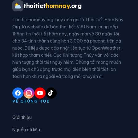
Xã Chiềng Mai
Xã Chiềng Mung
thoitiet
homnay
.org
Xã Chiềng Sại
Xã Chiềng Sơ
Thoitiethomnay.org, hay còn gọi là Thời Tiết Hôm Nay
Xã Chiềng Sơn
Xã Chiềng Sung
Org, là website dự báo thời tiết Việt Nam, cung cấp
thông tin thời tiết hôm nay, ngày mai và 30 ngày tới
Xã Co Mạ
Xã Đoàn Kết
cho 34 tỉnh thành cùng hơn 3.000 xã phường trên cả
nước. Dữ liệu được cập nhật liên tục từ OpenWeather,
Xã Gia Phù
Xã Huổi Một
kết hợp tham chiếu Cục Khí tượng Thủy văn với các
hiện tượng thời tiết nguy hiểm. Chúng tôi mong muốn
Xã Kim Bon
Xã Long Hẹ
giúp bạn chủ động trước mọi diễn biến thời tiết, an
Xã Lóng Phiêng
Xã Lóng Sập
toàn hơn khi ra ngoài và trong mỗi chuyến đi.
Xã Mai Sơn
Xã Muổi Nọi
Xã Mường Bám
Xã Mường Bang
VỀ CHÚNG TÔI
Xã Mường Bú
Xã Mường Chanh
Giới thiệu
Xã Mường Chiên
Xã Mường Cơi
Nguồn dữ liệu
Xã Mường É
Xã Mường Giôn