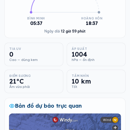
BÌNH MINH
HOÀNG HÔN
05:37
18:37
Ngày dài
12 giờ 59 phút
TIA UV
ÁP SUẤT
0
1004
Cao — dùng kem
hPa — ổn định
ĐIỂM SƯƠNG
TẦM NHÌN
21°C
10 km
Ẩm vừa phải
Tốt
Bản đồ dự báo trực quan