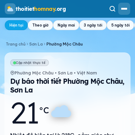
thoitiet
homnay
.org
Hiện tại
Theo giờ
Ngày mai
3 ngày tới
5 ngày tới
Trang chủ
Sơn La
Phường Mộc Châu
Cập nhật thực tế
Phường Mộc Châu • Sơn La • Việt Nam
Dự báo thời tiết Phường Mộc Châu,
Sơn La
21
°C