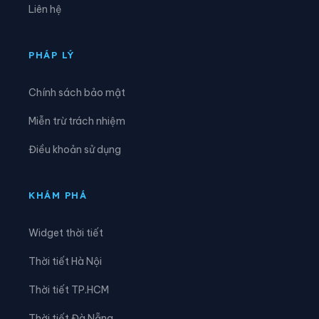
Liên hệ
Xã Mường Hung
Xã Mường Khiêng
Xã Mường La
Xã Mường Lầm
PHÁP LÝ
Xã Mường Lạn
Xã Mường Lèo
Chính sách bảo mật
Xã Mường Sại
Xã Nậm Lầu
Miễn trừ trách nhiệm
Xã Nậm Ty
Xã Ngọc Chiến
Điều khoản sử dụng
Xã Pắc Ngà
Xã Phiêng Cằm
Xã Phiêng Khoài
Xã Phiêng Pằn
KHÁM PHÁ
Xã Phù Yên
Xã Púng Bánh
Widget thời tiết
Xã Quỳnh Nhai
Xã Song Khủa
Thời tiết Hà Nội
Xã Sông Mã
Xã Sốp Cộp
Thời tiết TP.HCM
Xã Suối Tọ
Xã Tà Hộc
Thời tiết Đà Nẵng