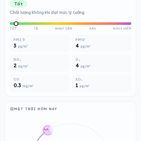
Tốt
Chất lượng không khí đạt mức lý tưởng.
TỐT
TB
NHẠY CẢM
XẤU
NGUY HIỂM
PM2.5
PM10
3
4
µg/m³
µg/m³
NO₂
O₃
2
4
µg/m³
µg/m³
CO
SO₂
0.3
1
mg/m³
µg/m³
MẶT TRỜI HÔM NAY