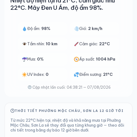
Nhiệt độ hiện tại là 21°C, cảm giác như
22°C. Mây Đen U Ám, độ ẩm 98%.
Độ ẩm:
98%
Gió:
2 km/h
Tầm nhìn:
10 km
Cảm giác:
22°C
Mưa:
0%
Áp suất:
1004 hPa
UV Index:
0
Điểm sương:
21°C
Cập nhật lần cuối: 04:38:21 — 07/08/2026
THỜI TIẾT PHƯỜNG MỘC CHÂU, SƠN LA 12 GIỜ TỚI
Từ mức 22°C hiện tại, nhiệt độ và khả năng mưa tại Phường
Mộc Châu, Sơn La sẽ thay đổi qua từng khung giờ — theo dõi
chi tiết trong bảng dự báo 12 giờ bên dưới.