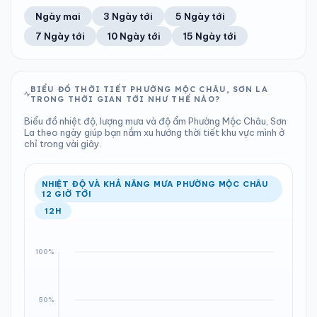
50%
9 km/h
8
Tốt
ĐIỂM SƯƠNG
% MƯA
7.77 mm
1003 hPa
24°C
100%
Trung bình ngày
Tốc độ gió
Ngày mai
3 Ngày tới
5 Ngày tới
Chỉ số UV
Ước lượng
Tổng cả ngày
Bình thường
Ổn định
Khả năng mưa
7 Ngày tới
10 Ngày tới
15 Ngày tới
TIA UV
TẦM NHÌN
LƯỢNG MƯA
ÁP SUẤT
8
Tốt
ĐIỂM SƯƠNG
% MƯA
2.58 mm
1001 hPa
23°C
100%
Chỉ số UV
Ước lượng
Tổng cả ngày
Bình thường
Ổn định
Khả năng mưa
BIỂU ĐỒ THỜI TIẾT PHƯỜNG MỘC CHÂU, SƠN LA
TRONG THỜI GIAN TỚI NHƯ THẾ NÀO?
LƯỢNG MƯA
ÁP SUẤT
ĐIỂM SƯƠNG
% MƯA
1.38 mm
1001 hPa
21°C
96%
Biểu đồ nhiệt độ, lượng mưa và độ ẩm Phường Mộc Châu, Sơn
Tổng cả ngày
Bình thường
La theo ngày giúp bạn nắm xu hướng thời tiết khu vực mình ở
Ổn định
Khả năng mưa
chỉ trong vài giây.
ĐIỂM SƯƠNG
% MƯA
21°C
98%
Ổn định
Khả năng mưa
NHIỆT ĐỘ VÀ KHẢ NĂNG MƯA PHƯỜNG MỘC CHÂU
12 GIỜ TỚI
12H