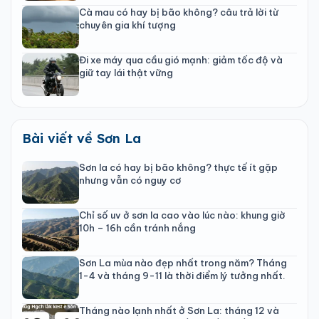
Cà mau có hay bị bão không? câu trả lời từ
chuyên gia khí tượng
Đi xe máy qua cầu gió mạnh: giảm tốc độ và
giữ tay lái thật vững
Bài viết về Sơn La
Sơn la có hay bị bão không? thực tế ít gặp
nhưng vẫn có nguy cơ
Chỉ số uv ở sơn la cao vào lúc nào: khung giờ
10h – 16h cần tránh nắng
Sơn La mùa nào đẹp nhất trong năm? Tháng
1-4 và tháng 9-11 là thời điểm lý tưởng nhất.
Tháng nào lạnh nhất ở Sơn La: tháng 12 và