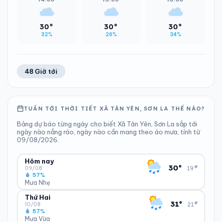
30°
30°
30°
32%
26%
34%
48 Giờ tới
TUẦN TỚI THỜI TIẾT XÃ TÂN YÊN, SƠN LA THẾ NÀO?
Bảng dự báo từng ngày cho biết Xã Tân Yên, Sơn La sắp tới
ngày nào nắng ráo, ngày nào cần mang theo áo mưa, tính từ
09/08/2026.
Hôm nay
▾
30°
19°
09/08
57%
Mưa Nhẹ
Thứ Hai
ĐỘ ẨM
GIÓ
▾
31°
21°
57%
10 km/h
10/08
57%
Trung bình ngày
Tốc độ gió
Mưa Vừa