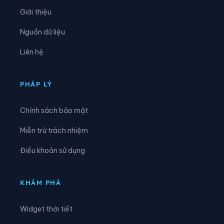
Xã Mường Bang
Xã Mường Bú
Giới thiệu
Xã Mường Chanh
Xã Mường Chiên
Nguồn dữ liệu
Xã Mường Cơi
Xã Mường É
Liên hệ
Xã Mường Giôn
Xã Mường Hung
Xã Mường Khiêng
Xã Mường La
PHÁP LÝ
Xã Mường Lầm
Xã Mường Lạn
Chính sách bảo mật
Xã Mường Lèo
Xã Mường Sại
Miễn trừ trách nhiệm
Xã Nậm Lầu
Xã Nậm Ty
Điều khoản sử dụng
Xã Ngọc Chiến
Xã Pắc Ngà
Xã Phiêng Cằm
Xã Phiêng Khoài
KHÁM PHÁ
Xã Phiêng Pằn
Xã Phù Yên
Widget thời tiết
Xã Púng Bánh
Xã Quỳnh Nhai