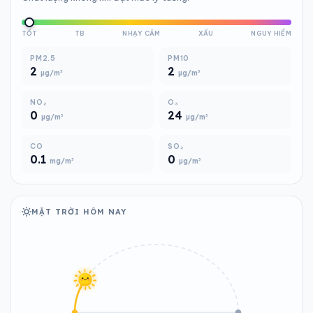
TỐT
TB
NHẠY CẢM
XẤU
NGUY HIỂM
PM2.5
PM10
2
2
µg/m³
µg/m³
NO₂
O₃
0
24
µg/m³
µg/m³
CO
SO₂
0.1
0
mg/m³
µg/m³
MẶT TRỜI HÔM NAY