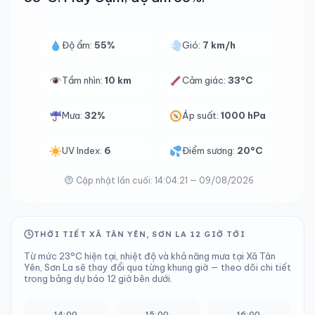
Độ ẩm:
55%
Gió:
7 km/h
Tầm nhìn:
10 km
Cảm giác:
33°C
Mưa:
32%
Áp suất:
1000 hPa
UV Index:
6
Điểm sương:
20°C
Cập nhật lần cuối: 14:04:21 — 09/08/2026
THỜI TIẾT XÃ TÂN YÊN, SƠN LA 12 GIỜ TỚI
Từ mức 23°C hiện tại, nhiệt độ và khả năng mưa tại Xã Tân
Yên, Sơn La sẽ thay đổi qua từng khung giờ — theo dõi chi tiết
trong bảng dự báo 12 giờ bên dưới.
14:00
15:00
16:00