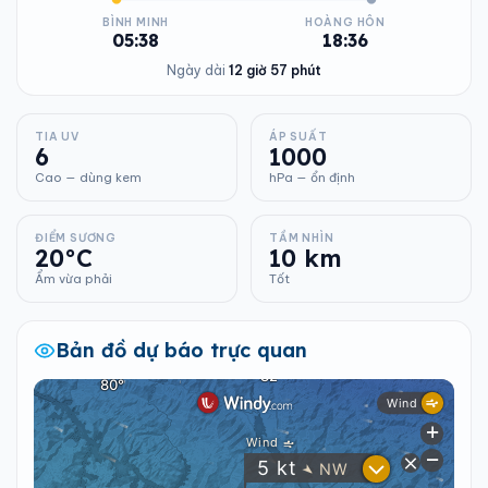
BÌNH MINH
HOÀNG HÔN
05:38
18:36
Ngày dài
12 giờ 57 phút
TIA UV
ÁP SUẤT
6
1000
Cao — dùng kem
hPa — ổn định
ĐIỂM SƯƠNG
TẦM NHÌN
20°C
10 km
Ẩm vừa phải
Tốt
Bản đồ dự báo trực quan