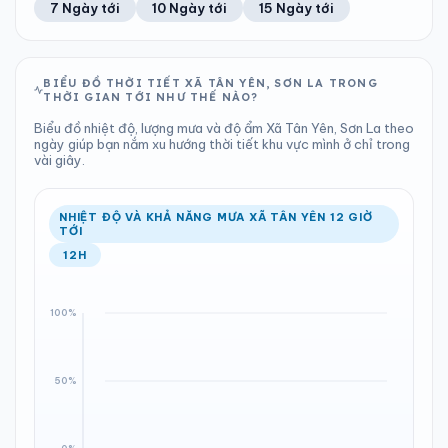
7 Ngày tới
10 Ngày tới
15 Ngày tới
TIA UV
TẦM NHÌN
LƯỢNG MƯA
ÁP SUẤT
12
Tốt
ĐIỂM SƯƠNG
% MƯA
1.93 mm
1000 hPa
22°C
100%
Chỉ số UV
Ước lượng
Tổng cả ngày
Bình thường
Ổn định
Khả năng mưa
BIỂU ĐỒ THỜI TIẾT XÃ TÂN YÊN, SƠN LA TRONG
THỜI GIAN TỚI NHƯ THẾ NÀO?
LƯỢNG MƯA
ÁP SUẤT
ĐIỂM SƯƠNG
% MƯA
6.42 mm
1001 hPa
21°C
100%
Biểu đồ nhiệt độ, lượng mưa và độ ẩm Xã Tân Yên, Sơn La theo
Tổng cả ngày
Bình thường
ngày giúp bạn nắm xu hướng thời tiết khu vực mình ở chỉ trong
Ổn định
Khả năng mưa
vài giây.
ĐIỂM SƯƠNG
% MƯA
20°C
100%
Ổn định
Khả năng mưa
NHIỆT ĐỘ VÀ KHẢ NĂNG MƯA XÃ TÂN YÊN 12 GIỜ
TỚI
12H