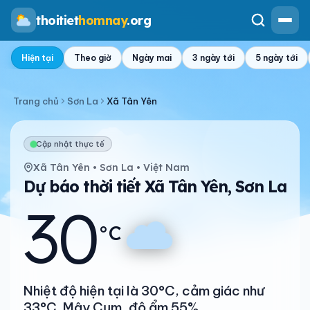
thoitiet
homnay
.org
Hiện tại
Theo giờ
Ngày mai
3 ngày tới
5 ngày tới
Trang chủ
Sơn La
Xã Tân Yên
Cập nhật thực tế
Xã Tân Yên • Sơn La • Việt Nam
Dự báo thời tiết Xã Tân Yên, Sơn La
30
°C
Nhiệt độ hiện tại là 30°C, cảm giác như
33°C. Mây Cụm, độ ẩm 55%.