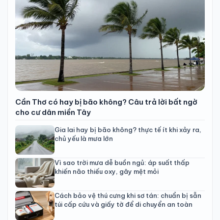
Cần Thơ có hay bị bão không? Câu trả lời bất ngờ
cho cư dân miền Tây
Gia lai hay bị bão không? thực tế ít khi xảy ra,
chủ yếu là mưa lớn
Vì sao trời mưa dễ buồn ngủ: áp suất thấp
khiến não thiếu oxy, gây mệt mỏi
Cách bảo vệ thú cưng khi sơ tán: chuẩn bị sẵn
túi cấp cứu và giấy tờ để di chuyển an toàn