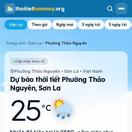
thoitiet
homnay
.org
Hiện tại
Theo giờ
Ngày mai
3 ngày tới
5 ngày tới
Trang chủ
Sơn La
Phường Thảo Nguyên
Cập nhật thực tế
Phường Thảo Nguyên • Sơn La • Việt Nam
Dự báo thời tiết Phường Thảo
Nguyên, Sơn La
25
°C