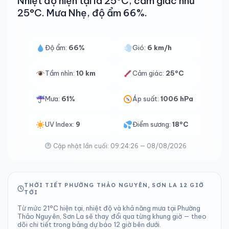
Nhiệt độ hiện tại là 25°C, cảm giác như
25°C. Mưa Nhẹ, độ ẩm 66%.
Độ ẩm:
66%
Gió:
6 km/h
Tầm nhìn:
10 km
Cảm giác:
25°C
Mưa:
61%
Áp suất:
1006 hPa
UV Index:
9
Điểm sương:
18°C
Cập nhật lần cuối: 09:24:26 — 08/08/2026
THỜI TIẾT PHƯỜNG THẢO NGUYÊN, SƠN LA 12 GIỜ
TỚI
Từ mức 21°C hiện tại, nhiệt độ và khả năng mưa tại Phường
Thảo Nguyên, Sơn La sẽ thay đổi qua từng khung giờ — theo
dõi chi tiết trong bảng dự báo 12 giờ bên dưới.