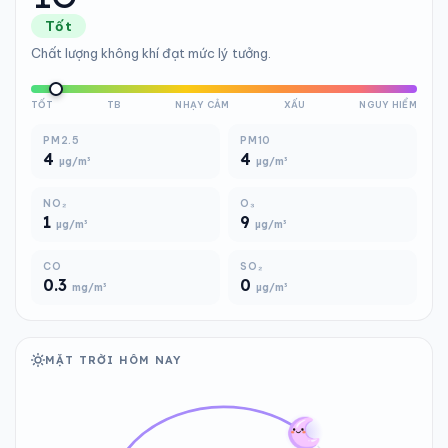
Tốt
Chất lượng không khí đạt mức lý tưởng.
TỐT
TB
NHẠY CẢM
XẤU
NGUY HIỂM
PM2.5
PM10
4
4
µg/m³
µg/m³
NO₂
O₃
1
9
µg/m³
µg/m³
CO
SO₂
0.3
0
mg/m³
µg/m³
MẶT TRỜI HÔM NAY