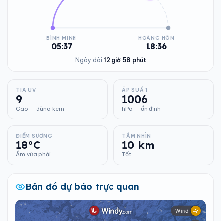
BÌNH MINH
HOÀNG HÔN
05:37
18:36
Ngày dài
12 giờ 58 phút
TIA UV
ÁP SUẤT
9
1006
Cao — dùng kem
hPa — ổn định
ĐIỂM SƯƠNG
TẦM NHÌN
18°C
10 km
Ẩm vừa phải
Tốt
Bản đồ dự báo trực quan