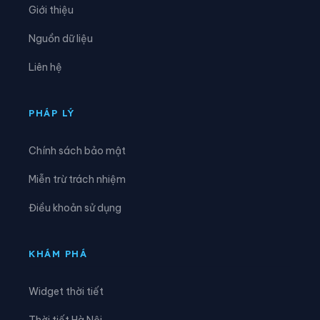
Giới thiệu
Xã Mường Chiên
Xã Mường Cơi
Nguồn dữ liệu
Xã Mường É
Xã Mường Giôn
Liên hệ
Xã Mường Hung
Xã Mường Khiêng
Xã Mường La
Xã Mường Lầm
PHÁP LÝ
Xã Mường Lạn
Xã Mường Lèo
Chính sách bảo mật
Xã Mường Sại
Xã Nậm Lầu
Miễn trừ trách nhiệm
Xã Nậm Ty
Xã Ngọc Chiến
Điều khoản sử dụng
Xã Pắc Ngà
Xã Phiêng Cằm
Xã Phiêng Khoài
Xã Phiêng Pằn
KHÁM PHÁ
Xã Phù Yên
Xã Púng Bánh
Widget thời tiết
Xã Quỳnh Nhai
Xã Song Khủa
Thời tiết Hà Nội