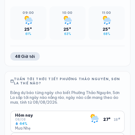
09:00
10:00
11:00
25°
25°
25°
61%
63%
68%
48 Giờ tới
TUẦN TỚI THỜI TIẾT PHƯỜNG THẢO NGUYÊN, SƠN
LA THẾ NÀO?
Bảng dự báo từng ngày cho biết Phường Thảo Nguyên, Sơn
La sắp tới ngày nào nắng ráo, ngày nào cần mang theo áo
mưa, tính từ 08/08/2026.
Hôm nay
▾
27°
18°
08/08
64%
Mưa Nhẹ