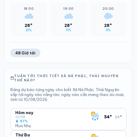
18:00
19:00
20:00
28°
28°
28°
21%
11%
0%
48 Giờ tới
TUẦN TỚI THỜI TIẾT XÃ NÀ PHẶC, THÁI NGUYÊN
THẾ NÀO?
Bảng dự báo từng ngày cho biết Xã Nà Phặc, Thái Nguyên
sắp tới ngày nào nắng ráo, ngày nào cần mang theo áo mưa,
tính từ 10/08/2026.
Hôm nay
▾
34°
24°
10/08
57%
Mưa Nhẹ
Thứ Ba
ĐỘ ẨM
GIÓ