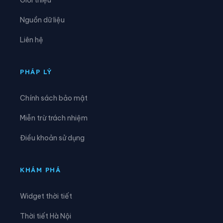
Xã Đức Lương
Xã Hiệp Lực
Nguồn dữ liệu
Xã Hợp Thành
Xã Kha Sơn
Liên hệ
Xã Kim Phượng
Xã La Bằng
Xã La Hiên
Xã Lam Vỹ
PHÁP LÝ
Xã Na Rì
Xã Nam Cường
Chính sách bảo mật
Xã Nam Hòa
Xã Ngân Sơn
Miễn trừ trách nhiệm
Xã Nghĩa Tá
Xã Nghiên Loan
Điều khoản sử dụng
Xã Nghinh Tường
Xã Phong Quang
Xã Phú Bình
Xã Phú Đình
KHÁM PHÁ
Xã Phú Lạc
Xã Phú Lương
Widget thời tiết
Xã Phú Thịnh
Xã Phủ Thông
Thời tiết Hà Nội