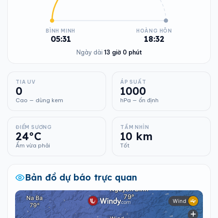
BÌNH MINH
HOÀNG HÔN
05:31
18:32
Ngày dài
13 giờ 0 phút
TIA UV
ÁP SUẤT
0
1000
Cao — dùng kem
hPa — ổn định
ĐIỂM SƯƠNG
TẦM NHÌN
24°C
10 km
Ẩm vừa phải
Tốt
Bản đồ dự báo trực quan