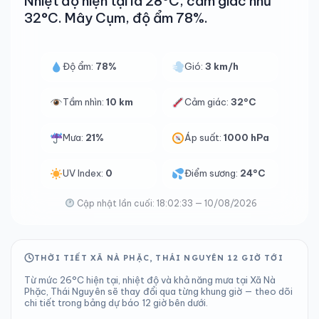
Nhiệt độ hiện tại là 28°C, cảm giác như
32°C. Mây Cụm, độ ẩm 78%.
Độ ẩm:
78%
Gió:
3 km/h
Tầm nhìn:
10 km
Cảm giác:
32°C
Mưa:
21%
Áp suất:
1000 hPa
UV Index:
0
Điểm sương:
24°C
Cập nhật lần cuối: 18:02:33 — 10/08/2026
THỜI TIẾT XÃ NÀ PHẶC, THÁI NGUYÊN 12 GIỜ TỚI
Từ mức 26°C hiện tại, nhiệt độ và khả năng mưa tại Xã Nà
Phặc, Thái Nguyên sẽ thay đổi qua từng khung giờ — theo dõi
chi tiết trong bảng dự báo 12 giờ bên dưới.