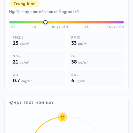
Trung bình
Người nhạy cảm nên hạn chế ngoài trời.
TỐT
TB
NHẠY CẢM
XẤU
NGUY HIỂM
PM2.5
PM10
25
33
µg/m³
µg/m³
NO₂
O₃
21
38
µg/m³
µg/m³
CO
SO₂
0.7
6
mg/m³
µg/m³
MẶT TRỜI HÔM NAY