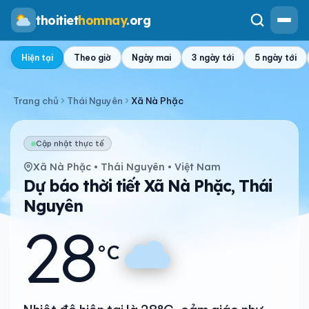
thoitiet
homnay
.org
Hiện tại
Theo giờ
Ngày mai
3 ngày tới
5 ngày tới
Trang chủ
Thái Nguyên
Xã Nà Phặc
Cập nhật thực tế
Xã Nà Phặc • Thái Nguyên • Việt Nam
Dự báo thời tiết Xã Nà Phặc, Thái
Nguyên
28
°C