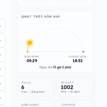
MẶT TRỜI HÔM NAY
▾
▾
▾
BÌNH MINH
HOÀNG HÔN
05:29
18:32
Ngày dài
13 giờ 2 phút
▾
TIA UV
ÁP SUẤT
▾
6
1002
Cao — dùng kem
hPa — ổn định
▾
ĐIỂM SƯƠNG
TẦM NHÌN