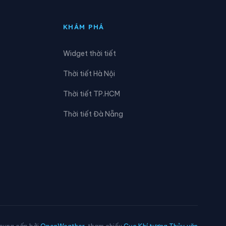
Xã Kha Sơn
KHÁM PHÁ
Xã Lam Vỹ
Widget thời tiết
Xã Ngân Sơn
Thời tiết Hà Nội
Xã Phong Quang
Thời tiết TP.HCM
Xã Phú Lương
Thời tiết Đà Nẵng
Xã Phúc Lộc
Xã Quang Sơn
Xã Tân Kỳ
Xã Thanh Mai
Xã Trại Cau
 cung cấp bởi
OpenWeather
, tham chiếu
Cục Khí tượng Thủy văn