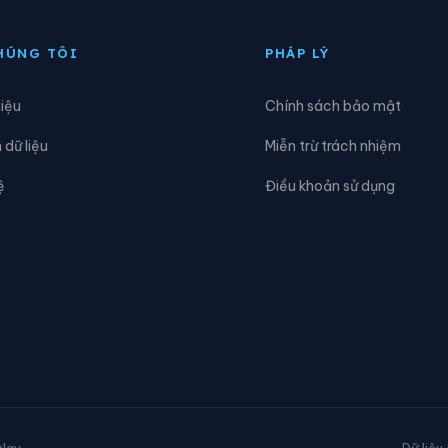
iệp Lực
Xã Hợp Thành
HÚNG TÔI
PHÁP LÝ
a Bằng
Xã La Hiên
hiệu
Chính sách bảo mật
Nam Cường
Xã Nam Hòa
dữ liệu
Miễn trừ trách nhiệm
ghiên Loan
Xã Nghinh Tường
ệ
Điều khoản sử dụng
hú Đình
Xã Phú Lạc
hủ Thông
Xã Phú Xuyên
uân Chu
Xã Quảng Bạch
ân Cương
Xã Tân Khánh
hần Sa
Xã Thành Công
hượng Minh
Xã Thượng Quan
 Nay
Dữ liệu