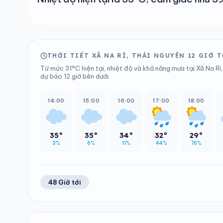
THỜI TIẾT XÃ NA RÌ, THÁI NGUYÊN 12 GIỜ 
Từ mức 31°C hiện tại, nhiệt độ và khả năng mưa tại Xã Na Rì
dự báo 12 giờ bên dưới.
14:00
15:00
16:00
17:00
18:00
35°
35°
34°
32°
29°
3%
6%
11%
44%
76%
48 Giờ tới