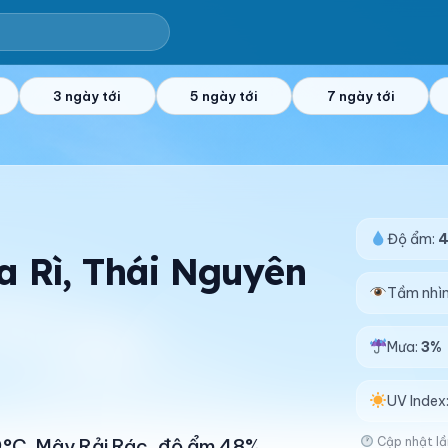
3 ngày tới
5 ngày tới
7 ngày tới
Độ ẩm:
Na Rì, Thái Nguyên
Tầm nhì
Mưa:
3%
UV Index
Cập nhật lầ
39°C. Mây Rải Rác, độ ẩm 48%.