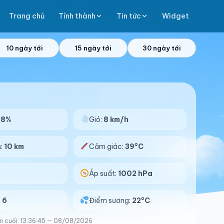
Trang chủ
Tỉnh thành
Tin tức
Widget
10 ngày tới
15 ngày tới
30 ngày tới
48%
Gió:
8 km/h
n:
10 km
Cảm giác:
39°C
Áp suất:
1002 hPa
:
6
Điểm sương:
22°C
n cuối: 13:36:45 — 08/08/2026