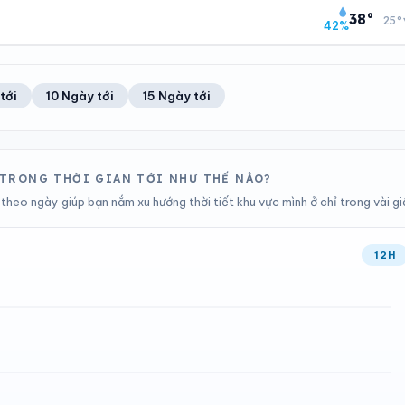
12
Tốt
26°C
100%
38°
25°
42%
Chỉ số UV
Ước lượng
Ổn định
Khả năng mưa
TIA UV
TẦM NHÌN
ĐIỂM SƯƠNG
% MƯA
12
Tốt
21°C
100%
Chỉ số UV
Ước lượng
Ổn định
Khả năng mưa
tới
10 Ngày tới
15 Ngày tới
ĐIỂM SƯƠNG
% MƯA
22°C
100%
Ổn định
Khả năng mưa
N TRONG THỜI GIAN TỚI NHƯ THẾ NÀO?
theo ngày giúp bạn nắm xu hướng thời tiết khu vực mình ở chỉ trong vài gi
12H