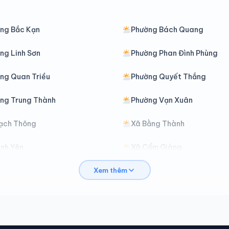
ng Bắc Kạn
Phường Bách Quang
ng Linh Sơn
Phường Phan Đình Phùng
ng Quan Triều
Phường Quyết Thắng
ng Trung Thành
Phường Vạn Xuân
ạch Thông
Xã Bằng Thành
ình Yên
Xã Cẩm Giàng
Xem thêm
hợ Mới
Xã Chợ Rã
ại Phúc
Xã Đại Từ
ịnh Hóa
Xã Đồng Hỷ