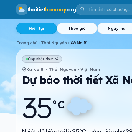
thoitiet
homnay
.org
Hiện tại
Theo giờ
Ngày mai
Trang chủ
Thái Nguyên
Xã Na Rì
Cập nhật thực tế
Xã Na Rì • Thái Nguyên • Việt Nam
Dự báo thời tiết Xã 
35
°C
Nhiệt độ hiện tại là 35°C, cảm giác như 