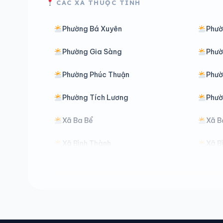
CÁC XÃ THUỘC TỈNH
Phường Bá Xuyên
Phườ
Phường Gia Sàng
Phườ
Phường Phúc Thuận
Phườ
Phường Tích Lương
Phườ
Xã Ba Bể
Xã B
Xã Bình Thành
Xã B
Xã Chợ Đồn
Xã C
Xã Cường Lợi
Xã Đ
Xã Điềm Thụy
Xã Đ