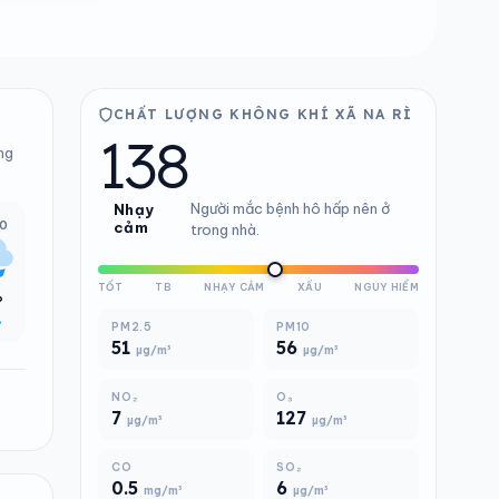
CHẤT LƯỢNG KHÔNG KHÍ XÃ NA RÌ
138
ng
Người mắc bệnh hô hấp nên ở
Nhạy
00
cảm
trong nhà.
TỐT
TB
NHẠY CẢM
XẤU
NGUY HIỂM
°
%
PM2.5
PM10
51
56
µg/m³
µg/m³
NO₂
O₃
7
127
µg/m³
µg/m³
CO
SO₂
0.5
6
mg/m³
µg/m³