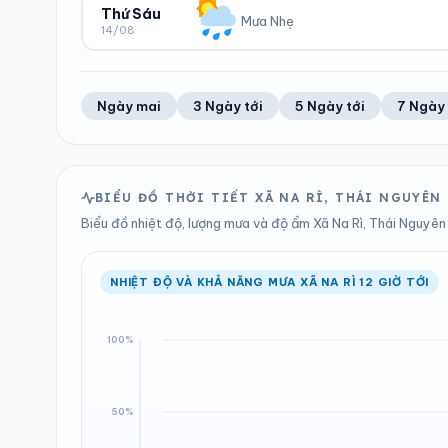
39%
4 km/h
11.15 mm
1000 hPa
Thứ Sáu
Mưa Nhẹ
14/08
Trung bình ngày
Tốc độ gió
Tổng cả ngày
Bình thường
ĐỘ ẨM
GIÓ
LƯỢNG MƯA
ÁP SUẤT
42%
2 km/h
2.21 mm
998 hPa
Trung bình ngày
Tốc độ gió
Tổng cả ngày
Bình thường
Ngày mai
3 Ngày tới
5 Ngày tới
7 Ngày 
LƯỢNG MƯA
ÁP SUẤT
3.9 mm
999 hPa
Tổng cả ngày
Bình thường
BIỂU ĐỒ THỜI TIẾT XÃ NA RÌ, THÁI NGUYÊ
Biểu đồ nhiệt độ, lượng mưa và độ ẩm Xã Na Rì, Thái Nguyên 
NHIỆT ĐỘ VÀ KHẢ NĂNG MƯA XÃ NA RÌ 12 GIỜ TỚI