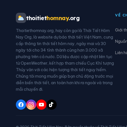
Xã Đức Lương
Xã H
VỀ C
thoitiet
homnay
.org
Xã Kim Phượng
Xã L
Giới t
Thoitiethomnay.org, hay còn gọi là Thời Tiết Hôm
Xã Nà Phặc
Xã 
Nay Org, là website dự báo thời tiết Việt Nam, cung
Nguồn 
cấp thông tin thời tiết hôm nay, ngày mai và 30
Xã Nghĩa Tá
Xã N
ngày tới cho 34 tỉnh thành cùng hơn 3.000 xã
Liên h
phường trên cả nước. Dữ liệu được cập nhật liên tục
Xã Phú Bình
Xã P
từ OpenWeather, kết hợp tham chiếu Cục Khí tượng
Thủy văn với các hiện tượng thời tiết nguy hiểm.
Xã Phú Thịnh
Xã P
Chúng tôi mong muốn giúp bạn chủ động trước mọi
diễn biến thời tiết, an toàn hơn khi ra ngoài và trong
Xã Phượng Tiến
Xã Q
mỗi chuyến đi.
Xã Sảng Mộc
Xã T
Xã Tân Thành
Xã T
Xã Thanh Thịnh
Xã T
© 2026 Thời Tiết Hôm Nay. Bản quyền thuộc về Thời Tiết Hôm