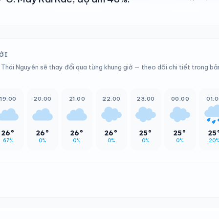
TỚI
, Thái Nguyên sẽ thay đổi qua từng khung giờ — theo dõi chi tiết trong bả
19:00
20:00
21:00
22:00
23:00
00:00
01:
26°
26°
26°
26°
25°
25°
25
67%
0%
0%
0%
0%
0%
20