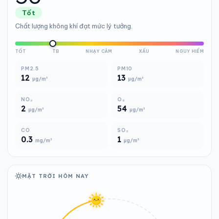
Tốt
Chất lượng không khí đạt mức lý tưởng.
TỐT
TB
NHẠY CẢM
XẤU
NGUY HIỂM
PM2.5
PM10
12
13
µg/m³
µg/m³
NO₂
O₃
2
54
µg/m³
µg/m³
CO
SO₂
0.3
1
mg/m³
µg/m³
MẶT TRỜI HÔM NAY