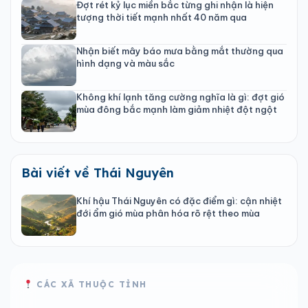
Đợt rét kỷ lục miền bắc từng ghi nhận là hiện
tượng thời tiết mạnh nhất 40 năm qua
Nhận biết mây báo mưa bằng mắt thường qua
hình dạng và màu sắc
Không khí lạnh tăng cường nghĩa là gì: đợt gió
mùa đông bắc mạnh làm giảm nhiệt đột ngột
Bài viết về Thái Nguyên
Khí hậu Thái Nguyên có đặc điểm gì: cận nhiệt
đới ẩm gió mùa phân hóa rõ rệt theo mùa
CÁC XÃ THUỘC TỈNH