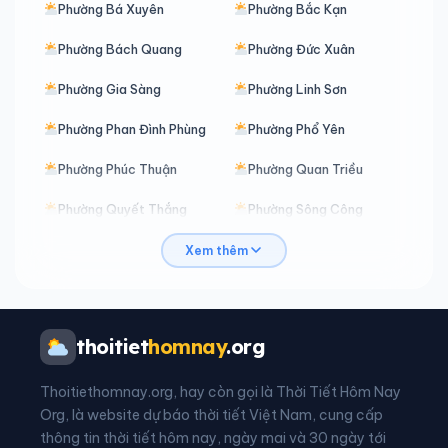
Phường Bá Xuyên
Phường Bắc Kạn
Phường Bách Quang
Phường Đức Xuân
Phường Gia Sàng
Phường Linh Sơn
Phường Phan Đình Phùng
Phường Phổ Yên
Phường Phúc Thuận
Phường Quan Triều
Phường Quyết Thắng
Phường Sông Công
Phường Tích Lương
Phường Trung Thành
Xem thêm
Phường Vạn Xuân
Xã An Khánh
Xã Ba Bể
Xã Bạch Thông
thoitiet
homnay
.org
Xã Bằng Thành
Xã Bằng Vân
Thoitiethomnay.org, hay còn gọi là Thời Tiết Hôm Nay
Xã Bình Thành
Xã Bình Yên
Org, là website dự báo thời tiết Việt Nam, cung cấp
thông tin thời tiết hôm nay, ngày mai và 30 ngày tới