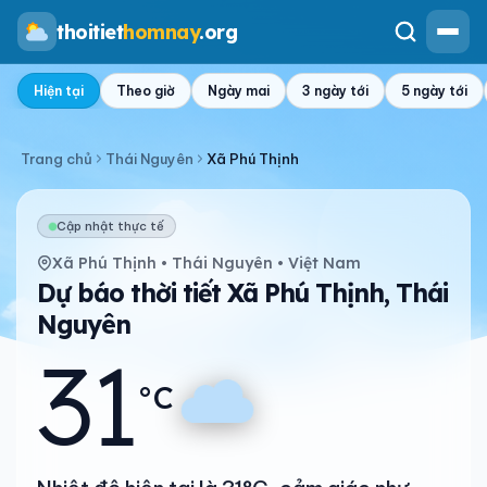
thoitiet
homnay
.org
Hiện tại
Theo giờ
Ngày mai
3 ngày tới
5 ngày tới
Trang chủ
Thái Nguyên
Xã Phú Thịnh
Cập nhật thực tế
Xã Phú Thịnh • Thái Nguyên • Việt Nam
Dự báo thời tiết Xã Phú Thịnh, Thái
Nguyên
31
°C