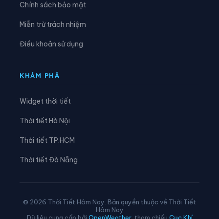
Chính sách bảo mật
Xã Nam Cường
Xã Nam Hòa
Miễn trừ trách nhiệm
Xã Ngân Sơn
Xã Nghĩa Tá
Điều khoản sử dụng
Xã Nghiên Loan
Xã Nghinh Tường
Xã Phong Quang
Xã Phú Bình
KHÁM PHÁ
Xã Phú Đình
Xã Phú Lạc
Widget thời tiết
Xã Phú Lương
Xã Phủ Thông
Thời tiết Hà Nội
Xã Phú Xuyên
Xã Phúc Lộc
Thời tiết TP.HCM
Xã Phượng Tiến
Xã Quân Chu
Thời tiết Đà Nẵng
Xã Quảng Bạch
Xã Quang Sơn
Xã Sảng Mộc
Xã Tân Cương
© 2026 Thời Tiết Hôm Nay. Bản quyền thuộc về Thời Tiết
Hôm Nay
Xã Tân Khánh
Xã Tân Kỳ
Dữ liệu cung cấp bởi
OpenWeather
, tham chiếu
Cục Khí