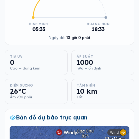
BÌNH MINH
HOÀNG HÔN
05:33
18:33
Ngày dài
13 giờ 0 phút
TIA UV
ÁP SUẤT
0
1000
Cao — dùng kem
hPa — ổn định
ĐIỂM SƯƠNG
TẦM NHÌN
26°C
10 km
Ẩm vừa phải
Tốt
Bản đồ dự báo trực quan