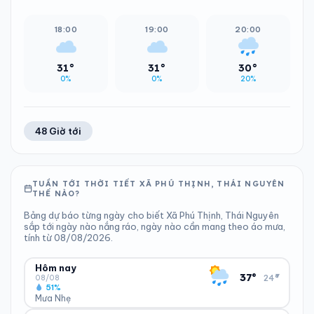
18:00
19:00
20:00
31°
31°
30°
0%
0%
20%
48 Giờ tới
TUẦN TỚI THỜI TIẾT XÃ PHÚ THỊNH, THÁI NGUYÊN
THẾ NÀO?
Bảng dự báo từng ngày cho biết Xã Phú Thịnh, Thái Nguyên
sắp tới ngày nào nắng ráo, ngày nào cần mang theo áo mưa,
tính từ 08/08/2026.
Hôm nay
▾
37°
24°
08/08
51%
Mưa Nhẹ