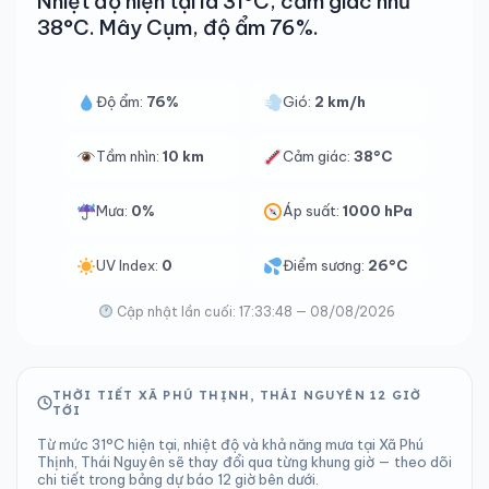
Nhiệt độ hiện tại là 31°C, cảm giác như
38°C. Mây Cụm, độ ẩm 76%.
Độ ẩm:
76%
Gió:
2 km/h
Tầm nhìn:
10 km
Cảm giác:
38°C
Mưa:
0%
Áp suất:
1000 hPa
UV Index:
0
Điểm sương:
26°C
Cập nhật lần cuối: 17:33:48 — 08/08/2026
THỜI TIẾT XÃ PHÚ THỊNH, THÁI NGUYÊN 12 GIỜ
TỚI
Từ mức 31°C hiện tại, nhiệt độ và khả năng mưa tại Xã Phú
Thịnh, Thái Nguyên sẽ thay đổi qua từng khung giờ — theo dõi
chi tiết trong bảng dự báo 12 giờ bên dưới.