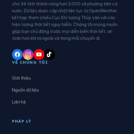
Xã Cẩm Giàng
Xã Cao Minh
cho 34 tỉnh thành cùng hơn 3.000 xã phường trên cả
nước. Dữ liệu được cập nhật liên tục từ OpenWeather,
Xã Chợ Đồn
Xã Chợ Mới
kết hợp tham chiếu Cục Khí tượng Thủy văn với các
hiện tượng thời tiết nguy hiểm. Chúng tôi mong muốn
Xã Chợ Rã
Xã Côn Minh
giúp bạn chủ động trước mọi diễn biến thời tiết, an
Xã Cường Lợi
Xã Đại Phúc
toàn hơn khi ra ngoài và trong mỗi chuyến đi.
Xã Đại Từ
Xã Dân Tiến
Xã Điềm Thụy
Xã Định Hóa
VỀ CHÚNG TÔI
Xã Đồng Hỷ
Xã Đồng Phúc
Giới thiệu
Xã Đức Lương
Xã Hiệp Lực
Nguồn dữ liệu
Xã Hợp Thành
Xã Kha Sơn
Liên hệ
Xã Kim Phượng
Xã La Bằng
Xã La Hiên
Xã Lam Vỹ
PHÁP LÝ
Xã Nà Phặc
Xã Na Rì