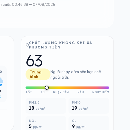
n cuối: 00:46:38 — 07/08/2026
CHẤT LƯỢNG KHÔNG KHÍ XÃ
PHƯỢNG TIẾN
63
Người nhạy cảm nên hạn chế
00
Trung
bình
ngoài trời.
°
TỐT
TB
NHẠY CẢM
XẤU
NGUY HIỂM
%
PM2.5
PM10
18
19
µg/m³
µg/m³
NO₂
O₃
5
9
µg/m³
µg/m³