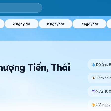
3 ngày tới
5 ngày tới
7 ngày tới
hượng Tiến, Thái
Độ ẩm:
Tầm nhì
Mưa:
10
UV Index