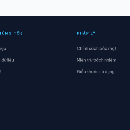
ịnh Hóa
Xã Đồng Hỷ
iệp Lực
Xã Hợp Thành
HÚNG TÔI
PHÁP LÝ
a Bằng
Xã La Hiên
hiệu
Chính sách bảo mật
a Rì
Xã Nam Cường
dữ liệu
Miễn trừ trách nhiệm
ghĩa Tá
Xã Nghiên Loan
ệ
Điều khoản sử dụng
hú Bình
Xã Phú Đình
hú Thịnh
Xã Phủ Thông
uân Chu
Xã Quảng Bạch
ân Cương
Xã Tân Khánh