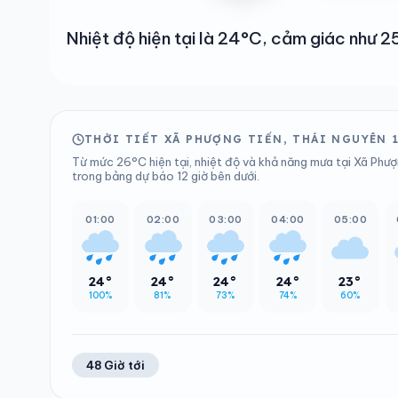
Nhiệt độ hiện tại là 24°C, cảm giác như
THỜI TIẾT XÃ PHƯỢNG TIẾN, THÁI NGUYÊN 
Từ mức 26°C hiện tại, nhiệt độ và khả năng mưa tại Xã Phượ
trong bảng dự báo 12 giờ bên dưới.
01:00
02:00
03:00
04:00
05:00
24°
24°
24°
24°
23°
100%
81%
73%
74%
60%
48 Giờ tới