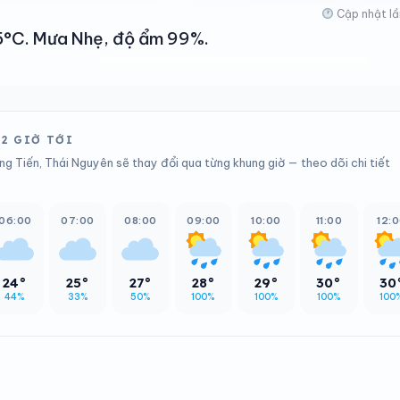
Cập nhật lầ
 25°C. Mưa Nhẹ, độ ẩm 99%.
12 GIỜ TỚI
ng Tiến, Thái Nguyên sẽ thay đổi qua từng khung giờ — theo dõi chi tiết
06:00
07:00
08:00
09:00
10:00
11:00
12:
24°
25°
27°
28°
29°
30°
30
44%
33%
50%
100%
100%
100%
100