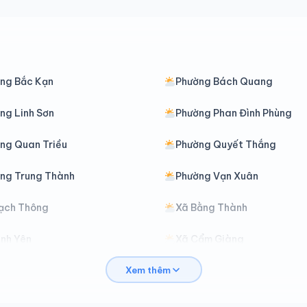
ng Bắc Kạn
Phường Bách Quang
ng Linh Sơn
Phường Phan Đình Phùng
ng Quan Triều
Phường Quyết Thắng
ng Trung Thành
Phường Vạn Xuân
ạch Thông
Xã Bằng Thành
ình Yên
Xã Cẩm Giàng
Xem thêm
hợ Mới
Xã Chợ Rã
ại Phúc
Xã Đại Từ