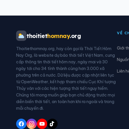
Xã Điềm Thụy
Xã Đ
Xã Đức Lương
Xã H
VỀ C
thoitiet
homnay
.org
Xã Kim Phượng
Xã L
Giới t
Thoitiethomnay.org, hay còn gọi là Thời Tiết Hôm
Xã Nà Phặc
Xã N
Nay Org, là website dự báo thời tiết Việt Nam, cung
Nguồn 
cấp thông tin thời tiết hôm nay, ngày mai và 30
Xã Ngân Sơn
Xã N
ngày tới cho 34 tỉnh thành cùng hơn 3.000 xã
Liên h
phường trên cả nước. Dữ liệu được cập nhật liên tục
Xã Phong Quang
Xã P
từ OpenWeather, kết hợp tham chiếu Cục Khí tượng
Thủy văn với các hiện tượng thời tiết nguy hiểm.
Xã Phú Lương
Xã P
Chúng tôi mong muốn giúp bạn chủ động trước mọi
diễn biến thời tiết, an toàn hơn khi ra ngoài và trong
Xã Phúc Lộc
Xã Q
mỗi chuyến đi.
Xã Sảng Mộc
Xã T