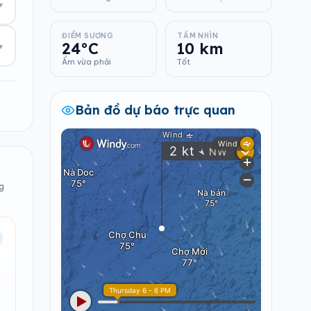
▾
ĐIỂM SƯƠNG
TẦM NHÌN
24°C
10 km
▾
Ẩm vừa phải
Tốt
Bản đồ dự báo trực quan
g