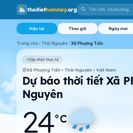
thoitiet
homnay
.org
Hiện tại
Theo giờ
Ngày mai
Trang chủ
Thái Nguyên
Xã Phượng Tiến
Cập nhật thực tế
Xã Phượng Tiến • Thái Nguyên • Việt Nam
Dự báo thời tiết Xã P
Nguyên
24
°C