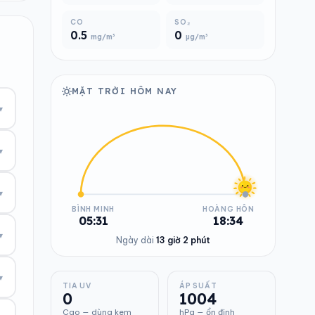
CO
SO₂
0.5
0
mg/m³
µg/m³
MẶT TRỜI HÔM NAY
▾
▾
▾
BÌNH MINH
HOÀNG HÔN
05:31
18:34
▾
Ngày dài
13 giờ 2 phút
▾
TIA UV
ÁP SUẤT
0
1004
Cao — dùng kem
hPa — ổn định