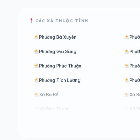
CÁC XÃ THUỘC TỈNH
Phường Bá Xuyên
Phườ
Phường Gia Sàng
Phườ
Phường Phúc Thuận
Phườ
Phường Tích Lương
Phườ
Xã Ba Bể
Xã B
Xã Bình Thành
Xã B
Xã Chợ Đồn
Xã C
Xã Cường Lợi
Xã Đ