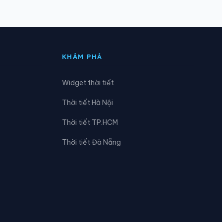
Xã Đồng Phúc
Xã Kha Sơn
KHÁM PHÁ
Xã Lam Vỹ
Widget thời tiết
Xã Nam Hòa
Thời tiết Hà Nội
Xã Nghinh Tường
Thời tiết TP.HCM
Xã Phú Lạc
Thời tiết Đà Nẵng
Xã Phú Xuyên
Xã Quang Sơn
Xã Tân Kỳ