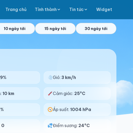
Trang chủ
Tỉnh thành
Tin tức
Widget
10 ngày tới
15 ngày tới
30 ngày tới
99%
Gió:
3 km/h
n:
10 km
Cảm giác:
25°C
0%
Áp suất:
1004 hPa
:
0
Điểm sương:
24°C