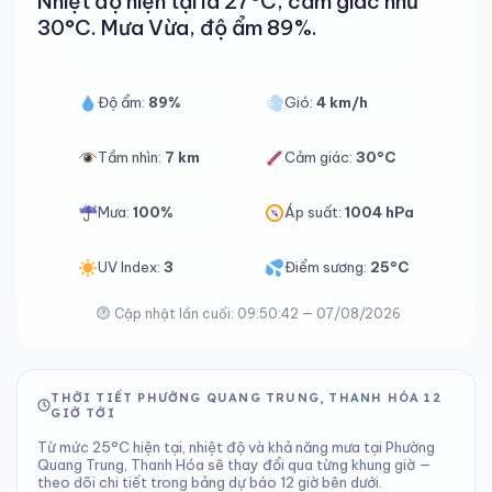
Nhiệt độ hiện tại là 27°C, cảm giác như
30°C. Mưa Vừa, độ ẩm 89%.
Độ ẩm:
89%
Gió:
4 km/h
Tầm nhìn:
7 km
Cảm giác:
30°C
Mưa:
100%
Áp suất:
1004 hPa
UV Index:
3
Điểm sương:
25°C
Cập nhật lần cuối: 09:50:42 — 07/08/2026
THỜI TIẾT PHƯỜNG QUANG TRUNG, THANH HÓA 12
GIỜ TỚI
Từ mức 25°C hiện tại, nhiệt độ và khả năng mưa tại Phường
Quang Trung, Thanh Hóa sẽ thay đổi qua từng khung giờ —
theo dõi chi tiết trong bảng dự báo 12 giờ bên dưới.