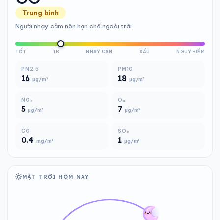
Trung bình
Người nhạy cảm nên hạn chế ngoài trời.
TỐT
TB
NHẠY CẢM
XẤU
NGUY HIỂM
PM2.5
PM10
16
18
µg/m³
µg/m³
NO₂
O₃
5
7
µg/m³
µg/m³
CO
SO₂
0.4
1
mg/m³
µg/m³
MẶT TRỜI HÔM NAY