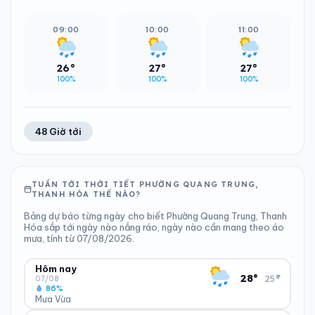
09:00
10:00
11:00
26°
27°
27°
100%
100%
100%
48 Giờ tới
TUẦN TỚI THỜI TIẾT PHƯỜNG QUANG TRUNG,
THANH HÓA THẾ NÀO?
Bảng dự báo từng ngày cho biết Phường Quang Trung, Thanh
Hóa sắp tới ngày nào nắng ráo, ngày nào cần mang theo áo
mưa, tính từ 07/08/2026.
Hôm nay
▾
28°
25°
07/08
86%
Mưa Vừa