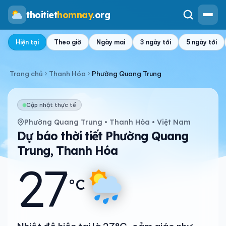
thoitiet
homnay
.org
Hiện tại
Theo giờ
Ngày mai
3 ngày tới
5 ngày tới
Trang chủ
Thanh Hóa
Phường Quang Trung
Cập nhật thực tế
Phường Quang Trung • Thanh Hóa • Việt Nam
Dự báo thời tiết Phường Quang
Trung, Thanh Hóa
27
°C