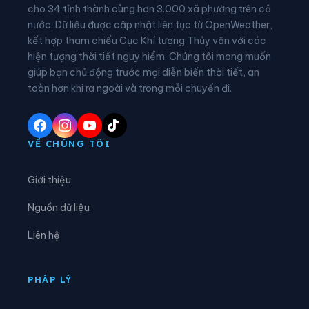
Xã Biện Thượng
Xã Các Sơn
cho 34 tỉnh thành cùng hơn 3.000 xã phường trên cả
nước. Dữ liệu được cập nhật liên tục từ OpenWeather,
Xã Cẩm Tân
Xã Cẩm Thạch
kết hợp tham chiếu Cục Khí tượng Thủy văn với các
hiện tượng thời tiết nguy hiểm. Chúng tôi mong muốn
Xã Cẩm Thủy
Xã Cẩm Tú
giúp bạn chủ động trước mọi diễn biến thời tiết, an
Xã Cẩm Vân
Xã Cổ Lũng
toàn hơn khi ra ngoài và trong mỗi chuyến đi.
Xã Công Chính
Xã Điền Lư
Xã Điền Quang
Xã Định Hòa
VỀ CHÚNG TÔI
Xã Định Tân
Xã Đồng Lương
Giới thiệu
Xã Đông Thành
Xã Đồng Tiến
Nguồn dữ liệu
Xã Giao An
Xã Hà Long
Liên hệ
Xã Hà Trung
Xã Hậu Lộc
Xã Hiền Kiệt
Xã Hồ Vương
PHÁP LÝ
Xã Hoa Lộc
Xã Hóa Quỳ