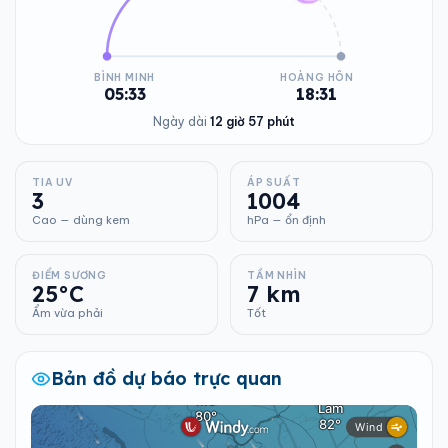
BÌNH MINH
HOÀNG HÔN
05:33
18:31
Ngày dài
12 giờ 57 phút
TIA UV
ÁP SUẤT
3
1004
Cao — dùng kem
hPa — ổn định
ĐIỂM SƯƠNG
TẦM NHÌN
25°C
7 km
Ẩm vừa phải
Tốt
Bản đồ dự báo trực quan