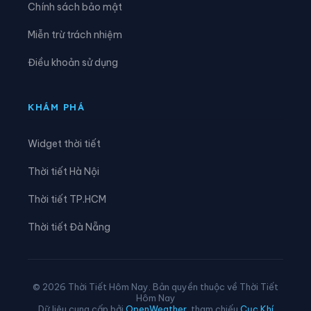
Chính sách bảo mật
Xã Hoằng Châu
Xã Hoằng Giang
Miễn trừ trách nhiệm
Xã Hoằng Hóa
Xã Hoằng Lộc
Điều khoản sử dụng
Xã Hoằng Phú
Xã Hoằng Sơn
Xã Hoằng Thanh
Xã Hoằng Tiến
KHÁM PHÁ
Xã Hoạt Giang
Xã Hồi Xuân
Widget thời tiết
Xã Hợp Tiến
Xã Kiên Thọ
Thời tiết Hà Nội
Xã Kim Tân
Xã Lam Sơn
Thời tiết TP.HCM
Xã Linh Sơn
Xã Lĩnh Toại
Thời tiết Đà Nẵng
Xã Luận Thành
Xã Lương Sơn
Xã Lưu Vệ
Xã Mậu Lâm
© 2026 Thời Tiết Hôm Nay. Bản quyền thuộc về Thời Tiết
Hôm Nay
Xã Minh Sơn
Xã Mường Chanh
Dữ liệu cung cấp bởi
OpenWeather
, tham chiếu
Cục Khí