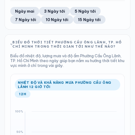
TIA UV
TẦM NHÌN
69%
26 km/h
LƯỢNG MƯA
ÁP SUẤT
12
Tốt
ĐIỂM SƯƠNG
% MƯA
2.9 mm
1009 hPa
22°C
100%
Trung bình ngày
Tốc độ gió
Ngày mai
3 Ngày tới
5 Ngày tới
Chỉ số UV
Ước lượng
Tổng cả ngày
Bình thường
Ổn định
Khả năng mưa
7 Ngày tới
10 Ngày tới
15 Ngày tới
TIA UV
TẦM NHÌN
LƯỢNG MƯA
ÁP SUẤT
12
Tốt
ĐIỂM SƯƠNG
% MƯA
1.29 mm
1009 hPa
22°C
100%
Chỉ số UV
Ước lượng
Tổng cả ngày
Bình thường
Ổn định
Khả năng mưa
BIỂU ĐỒ THỜI TIẾT PHƯỜNG CẦU ÔNG LÃNH, TP. HỒ
CHÍ MINH TRONG THỜI GIAN TỚI NHƯ THẾ NÀO?
LƯỢNG MƯA
ÁP SUẤT
ĐIỂM SƯƠNG
% MƯA
0.3 mm
1010 hPa
22°C
67%
Biểu đồ nhiệt độ, lượng mưa và độ ẩm Phường Cầu Ông Lãnh,
Tổng cả ngày
Bình thường
TP. Hồ Chí Minh theo ngày giúp bạn nắm xu hướng thời tiết khu
Ổn định
Khả năng mưa
vực mình ở chỉ trong vài giây.
ĐIỂM SƯƠNG
% MƯA
22°C
20%
Ổn định
Khả năng mưa
NHIỆT ĐỘ VÀ KHẢ NĂNG MƯA PHƯỜNG CẦU ÔNG
LÃNH 12 GIỜ TỚI
12H