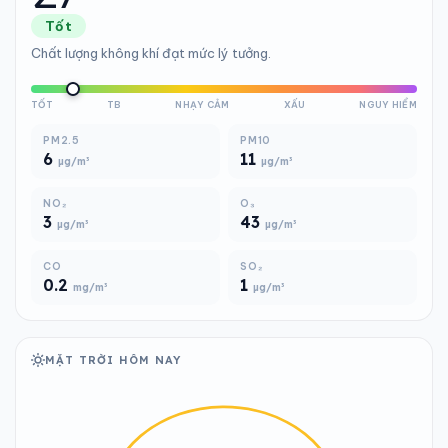
Tốt
Chất lượng không khí đạt mức lý tưởng.
TỐT
TB
NHẠY CẢM
XẤU
NGUY HIỂM
PM2.5
PM10
6
11
µg/m³
µg/m³
NO₂
O₃
3
43
µg/m³
µg/m³
CO
SO₂
0.2
1
mg/m³
µg/m³
MẶT TRỜI HÔM NAY