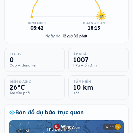
BÌNH MINH
HOÀNG HÔN
05:42
18:15
Ngày dài
12 giờ 32 phút
TIA UV
ÁP SUẤT
0
1007
Cao — dùng kem
hPa — ổn định
ĐIỂM SƯƠNG
TẦM NHÌN
26°C
10 km
Ẩm vừa phải
Tốt
Bản đồ dự báo trực quan