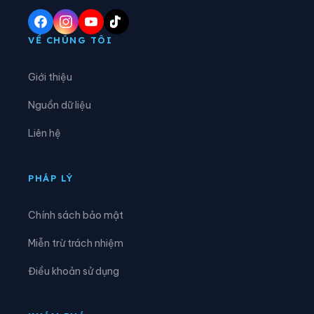
Phường Cầu Kiệu
Phường Chánh Hiệp
Phường Chánh Hưng
Phường Chánh Phú Hòa
VỀ CHÚNG TÔI
Phường Chợ Lớn
Phường Chợ Quán
Giới thiệu
Phường Dĩ An
Phường Diên Hồng
Nguồn dữ liệu
Phường Đông Hòa
Phường Đông Hưng Thuận
Liên hệ
Phường Đức Nhuận
Phường Gia Định
Phường Gò Vấp
Phường Hạnh Thông
PHÁP LÝ
Phường Hiệp Bình
Phường Hòa Bình
Chính sách bảo mật
Phường Hòa Hưng
Phường Hòa Lợi
Miễn trừ trách nhiệm
Phường Khánh Hội
Phường Lái Thiêu
Điều khoản sử dụng
Phường Linh Xuân
Phường Long Bình