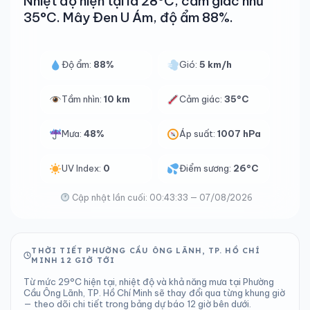
Nhiệt độ hiện tại là 28°C, cảm giác như
35°C. Mây Đen U Ám, độ ẩm 88%.
Độ ẩm:
88%
Gió:
5 km/h
Tầm nhìn:
10 km
Cảm giác:
35°C
Mưa:
48%
Áp suất:
1007 hPa
UV Index:
0
Điểm sương:
26°C
Cập nhật lần cuối: 00:43:33 — 07/08/2026
THỜI TIẾT PHƯỜNG CẦU ÔNG LÃNH, TP. HỒ CHÍ
MINH 12 GIỜ TỚI
Từ mức 29°C hiện tại, nhiệt độ và khả năng mưa tại Phường
Cầu Ông Lãnh, TP. Hồ Chí Minh sẽ thay đổi qua từng khung giờ
— theo dõi chi tiết trong bảng dự báo 12 giờ bên dưới.