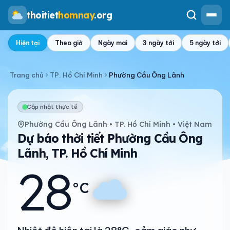
thoitiet
homnay
.org
Hiện tại
Theo giờ
Ngày mai
3 ngày tới
5 ngày tới
Trang chủ
TP. Hồ Chí Minh
Phường Cầu Ông Lãnh
Cập nhật thực tế
Phường Cầu Ông Lãnh • TP. Hồ Chí Minh • Việt Nam
Dự báo thời tiết Phường Cầu Ông
Lãnh, TP. Hồ Chí Minh
28
°C