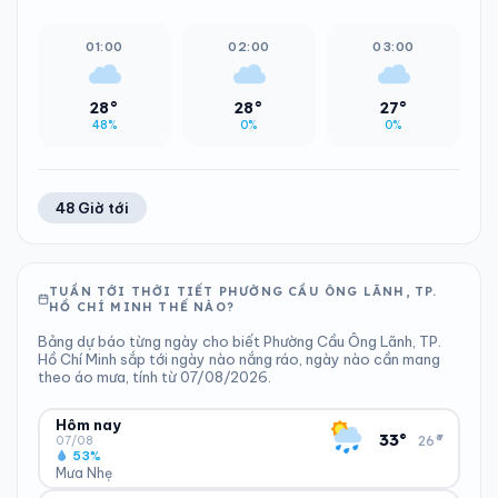
01:00
02:00
03:00
28°
28°
27°
48%
0%
0%
48 Giờ tới
TUẦN TỚI THỜI TIẾT PHƯỜNG CẦU ÔNG LÃNH, TP.
HỒ CHÍ MINH THẾ NÀO?
Bảng dự báo từng ngày cho biết Phường Cầu Ông Lãnh, TP.
Hồ Chí Minh sắp tới ngày nào nắng ráo, ngày nào cần mang
theo áo mưa, tính từ 07/08/2026.
Hôm nay
▾
33°
26°
07/08
53%
Mưa Nhẹ