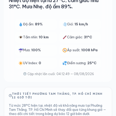
Nhiệt độ hiện tại là 27°C, cảm giác như
31°C. Mưa Nhẹ, độ ẩm 89%.
Độ ẩm:
89%
Gió:
15 km/h
Tầm nhìn:
10 km
Cảm giác:
31°C
Mưa:
100%
Áp suất:
1008 hPa
UV Index:
0
Điểm sương:
25°C
Cập nhật lần cuối: 04:12:49 — 08/08/2026
THỜI TIẾT PHƯỜNG TAM THẮNG, TP. HỒ CHÍ MINH
12 GIỜ TỚI
Từ mức 28°C hiện tại, nhiệt độ và khả năng mưa tại Phường
Tam Thắng, TP. Hồ Chí Minh sẽ thay đổi qua từng khung giờ —
theo dõi chi tiết trong bảng dự báo 12 giờ bên dưới.