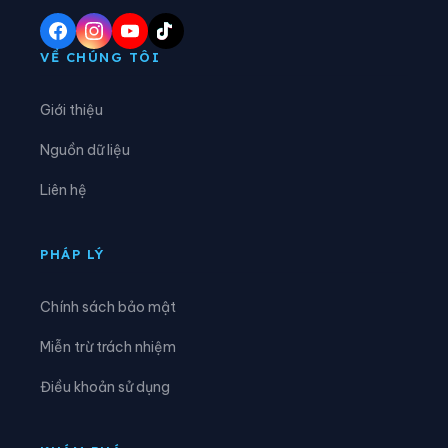
Phường Cầu Kiệu
Phường Cầu Ông Lãnh
Phường Chánh Hiệp
Phường Chánh Hưng
VỀ CHÚNG TÔI
Phường Chánh Phú Hòa
Phường Chợ Lớn
Giới thiệu
Phường Chợ Quán
Phường Dĩ An
Nguồn dữ liệu
Phường Diên Hồng
Phường Đông Hòa
Liên hệ
Phường Đông Hưng Thuận
Phường Đức Nhuận
Phường Gia Định
Phường Gò Vấp
PHÁP LÝ
Phường Hạnh Thông
Phường Hiệp Bình
Chính sách bảo mật
Phường Hòa Bình
Phường Hòa Hưng
Miễn trừ trách nhiệm
Phường Hòa Lợi
Phường Khánh Hội
Điều khoản sử dụng
Phường Lái Thiêu
Phường Linh Xuân