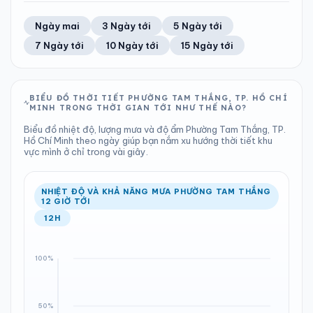
TIA UV
TẦM NHÌN
67%
36 km/h
LƯỢNG MƯA
ÁP SUẤT
10
Tốt
ĐIỂM SƯƠNG
% MƯA
1.34 mm
1010 hPa
23°C
100%
Trung bình ngày
Tốc độ gió
Ngày mai
3 Ngày tới
5 Ngày tới
Chỉ số UV
Ước lượng
Tổng cả ngày
Bình thường
Ổn định
Khả năng mưa
7 Ngày tới
10 Ngày tới
15 Ngày tới
TIA UV
TẦM NHÌN
LƯỢNG MƯA
ÁP SUẤT
10
Tốt
ĐIỂM SƯƠNG
% MƯA
6.03 mm
1010 hPa
24°C
93%
Chỉ số UV
Ước lượng
Tổng cả ngày
Bình thường
Ổn định
Khả năng mưa
BIỂU ĐỒ THỜI TIẾT PHƯỜNG TAM THẮNG, TP. HỒ CHÍ
MINH TRONG THỜI GIAN TỚI NHƯ THẾ NÀO?
LƯỢNG MƯA
ÁP SUẤT
ĐIỂM SƯƠNG
% MƯA
0.63 mm
1010 hPa
23°C
100%
Biểu đồ nhiệt độ, lượng mưa và độ ẩm Phường Tam Thắng, TP.
Tổng cả ngày
Bình thường
Hồ Chí Minh theo ngày giúp bạn nắm xu hướng thời tiết khu
Ổn định
Khả năng mưa
vực mình ở chỉ trong vài giây.
ĐIỂM SƯƠNG
% MƯA
23°C
50%
Ổn định
Khả năng mưa
NHIỆT ĐỘ VÀ KHẢ NĂNG MƯA PHƯỜNG TAM THẮNG
12 GIỜ TỚI
12H