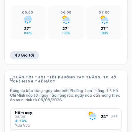
05:00
06:00
07:00
27°
27°
27°
100%
100%
100%
48 Giờ tới
TUẦN TỚI THỜI TIẾT PHƯỜNG TAM THẮNG, TP. HỒ
CHÍ MINH THẾ NÀO?
Bảng dự báo từng ngày cho biết Phường Tam Thắng, TP. Hồ
Chí Minh sắp tới ngày nào nắng ráo, ngày nào cần mang theo
áo mưa, tính từ 08/08/2026.
Hôm nay
▾
31°
27°
08/08
73%
Mưa Vừa