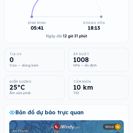
BÌNH MINH
HOÀNG HÔN
05:41
18:13
Ngày dài
12 giờ 31 phút
TIA UV
ÁP SUẤT
0
1008
Cao — dùng kem
hPa — ổn định
ĐIỂM SƯƠNG
TẦM NHÌN
25°C
10 km
Ẩm vừa phải
Tốt
Bản đồ dự báo trực quan