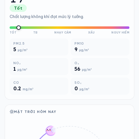
Tốt
Chất lượng không khí đạt mức lý tưởng.
TỐT
TB
NHẠY CẢM
XẤU
NGUY HIỂM
PM2.5
PM10
5
9
µg/m³
µg/m³
NO₂
O₃
1
56
µg/m³
µg/m³
CO
SO₂
0.2
0
mg/m³
µg/m³
MẶT TRỜI HÔM NAY