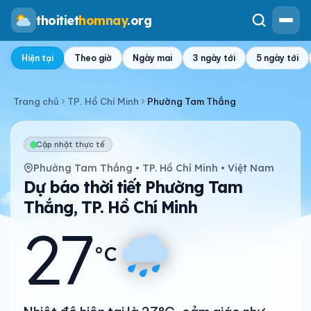
thoitiet
homnay
.org
Hiện tại
Theo giờ
Ngày mai
3 ngày tới
5 ngày tới
Trang chủ
TP. Hồ Chí Minh
Phường Tam Thắng
Cập nhật thực tế
Phường Tam Thắng • TP. Hồ Chí Minh • Việt Nam
Dự báo thời tiết Phường Tam
Thắng, TP. Hồ Chí Minh
27
°C