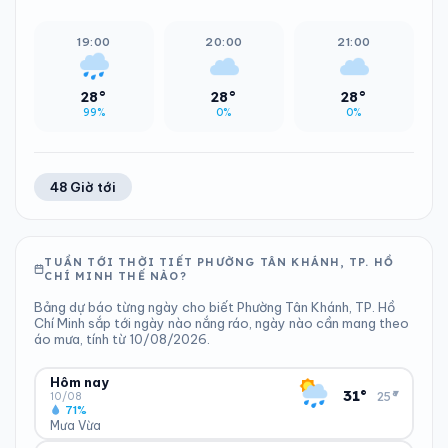
19:00
20:00
21:00
28°
28°
28°
99%
0%
0%
48 Giờ tới
TUẦN TỚI THỜI TIẾT PHƯỜNG TÂN KHÁNH, TP. HỒ
CHÍ MINH THẾ NÀO?
Bảng dự báo từng ngày cho biết Phường Tân Khánh, TP. Hồ
Chí Minh sắp tới ngày nào nắng ráo, ngày nào cần mang theo
áo mưa, tính từ 10/08/2026.
Hôm nay
▾
31°
25°
10/08
71%
Mưa Vừa