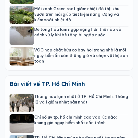
Mái xanh Green roof giảm nhiệt đô thị: khu
vườn trên mái giúp tiết kiệm năng lượng và
kiểm soát nhiệt độ
Bê tông hóa làm ngập nặng hơn thế nào và
cách xử lý khi bê tông bị ngập nước
VOC hợp chất hữu cơ bay hơi trong nhà là mối
nguy tiềm ẩn cần thông gió và chọn vật liệu an
toàn
Bài viết về TP. Hồ Chí Minh
Tháng nào lạnh nhất ở TP. Hồ Chí Minh: Tháng
12 và 1 giảm nhiệt sâu nhất
Chỉ số uv tp. hồ chí minh cao vào lúc nào:
khung giờ nguy hiểm nhất cần tránh
TP. Hồ Chí Minh mùa nào đẹp nhất trong năm: