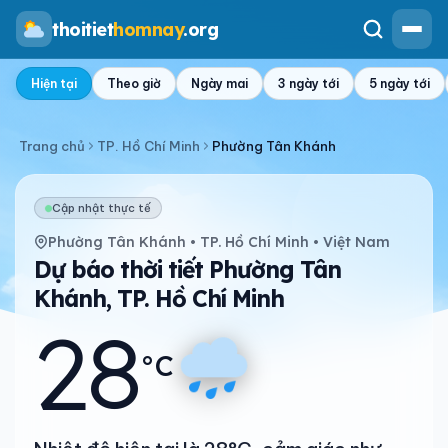
thoitiet
homnay
.org
Hiện tại
Theo giờ
Ngày mai
3 ngày tới
5 ngày tới
Trang chủ
TP. Hồ Chí Minh
Phường Tân Khánh
Cập nhật thực tế
Phường Tân Khánh • TP. Hồ Chí Minh • Việt Nam
Dự báo thời tiết Phường Tân
Khánh, TP. Hồ Chí Minh
28
°C