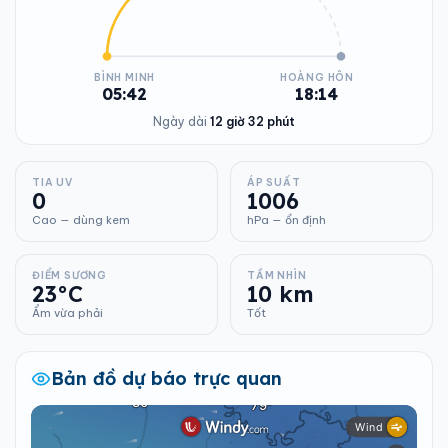
BÌNH MINH
HOÀNG HÔN
05:42
18:14
Ngày dài
12 giờ 32 phút
TIA UV
ÁP SUẤT
0
1006
Cao — dùng kem
hPa — ổn định
ĐIỂM SƯƠNG
TẦM NHÌN
23°C
10 km
Ẩm vừa phải
Tốt
Bản đồ dự báo trực quan