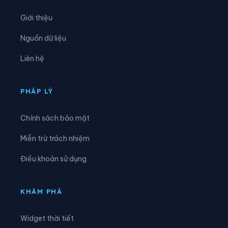
Phường Chánh Phú Hòa
Phường Chợ Lớn
Giới thiệu
Phường Chợ Quán
Phường Dĩ An
Nguồn dữ liệu
Phường Diên Hồng
Phường Đông Hòa
Liên hệ
Phường Đông Hưng Thuận
Phường Đức Nhuận
Phường Gia Định
Phường Gò Vấp
PHÁP LÝ
Phường Hạnh Thông
Phường Hiệp Bình
Chính sách bảo mật
Phường Hòa Bình
Phường Hòa Hưng
Miễn trừ trách nhiệm
Phường Hòa Lợi
Phường Khánh Hội
Điều khoản sử dụng
Phường Lái Thiêu
Phường Linh Xuân
Phường Long Bình
Phường Long Hương
KHÁM PHÁ
Phường Long Nguyên
Phường Long Phước
Widget thời tiết