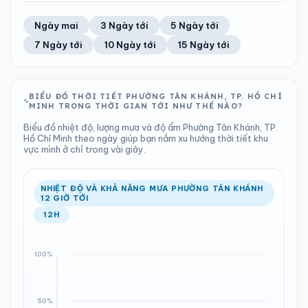
TIA UV
TẦM NHÌN
56%
22 km/h
LƯỢNG MƯA
ÁP SUẤT
8
Tốt
ĐIỂM SƯƠNG
% MƯA
0.15 mm
1009 hPa
22°C
13%
Trung bình ngày
Tốc độ gió
Ngày mai
3 Ngày tới
5 Ngày tới
Chỉ số UV
Ước lượng
Tổng cả ngày
Bình thường
Ổn định
Khả năng mưa
7 Ngày tới
10 Ngày tới
15 Ngày tới
TIA UV
TẦM NHÌN
LƯỢNG MƯA
ÁP SUẤT
8
Tốt
ĐIỂM SƯƠNG
% MƯA
1.53 mm
1010 hPa
21°C
29%
Chỉ số UV
Ước lượng
Tổng cả ngày
Bình thường
Ổn định
Khả năng mưa
BIỂU ĐỒ THỜI TIẾT PHƯỜNG TÂN KHÁNH, TP. HỒ CHÍ
MINH TRONG THỜI GIAN TỚI NHƯ THẾ NÀO?
LƯỢNG MƯA
ÁP SUẤT
ĐIỂM SƯƠNG
% MƯA
0.33 mm
1010 hPa
22°C
100%
Biểu đồ nhiệt độ, lượng mưa và độ ẩm Phường Tân Khánh, TP.
Tổng cả ngày
Bình thường
Hồ Chí Minh theo ngày giúp bạn nắm xu hướng thời tiết khu
Ổn định
Khả năng mưa
vực mình ở chỉ trong vài giây.
ĐIỂM SƯƠNG
% MƯA
22°C
80%
Ổn định
Khả năng mưa
NHIỆT ĐỘ VÀ KHẢ NĂNG MƯA PHƯỜNG TÂN KHÁNH
12 GIỜ TỚI
12H