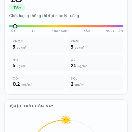
Tốt
Chất lượng không khí đạt mức lý tưởng.
TỐT
TB
NHẠY CẢM
XẤU
NGUY HIỂM
PM2.5
PM10
3
5
µg/m³
µg/m³
NO₂
O₃
5
21
µg/m³
µg/m³
CO
SO₂
0.2
2
mg/m³
µg/m³
MẶT TRỜI HÔM NAY