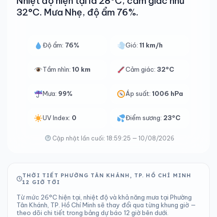
Nhiệt độ hiện tại là 28°C, cảm giác như
32°C. Mưa Nhẹ, độ ẩm 76%.
Độ ẩm:
76%
Gió:
11 km/h
Tầm nhìn:
10 km
Cảm giác:
32°C
Mưa:
99%
Áp suất:
1006 hPa
UV Index:
0
Điểm sương:
23°C
Cập nhật lần cuối: 18:59:25 — 10/08/2026
THỜI TIẾT PHƯỜNG TÂN KHÁNH, TP. HỒ CHÍ MINH
12 GIỜ TỚI
Từ mức 26°C hiện tại, nhiệt độ và khả năng mưa tại Phường
Tân Khánh, TP. Hồ Chí Minh sẽ thay đổi qua từng khung giờ —
theo dõi chi tiết trong bảng dự báo 12 giờ bên dưới.