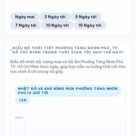
ĐỘ ẨM
GIÓ
TIA UV
TẦM NHÌN
51%
26 km/h
LƯỢNG MƯA
ÁP SUẤT
11
Tốt
ĐIỂM SƯƠNG
% MƯA
1.18 mm
1010 hPa
22°C
32%
Trung bình ngày
Tốc độ gió
Ngày mai
3 Ngày tới
5 Ngày tới
Chỉ số UV
Ước lượng
Tổng cả ngày
Bình thường
Ổn định
Khả năng mưa
7 Ngày tới
10 Ngày tới
15 Ngày tới
TIA UV
TẦM NHÌN
LƯỢNG MƯA
ÁP SUẤT
11
Tốt
ĐIỂM SƯƠNG
% MƯA
0 mm
1010 hPa
22°C
48%
Chỉ số UV
Ước lượng
Tổng cả ngày
Bình thường
Ổn định
Khả năng mưa
BIỂU ĐỒ THỜI TIẾT PHƯỜNG TĂNG NHƠN PHÚ, TP.
HỒ CHÍ MINH TRONG THỜI GIAN TỚI NHƯ THẾ NÀO?
LƯỢNG MƯA
ÁP SUẤT
ĐIỂM SƯƠNG
% MƯA
0 mm
1010 hPa
21°C
1%
Biểu đồ nhiệt độ, lượng mưa và độ ẩm Phường Tăng Nhơn Phú,
Tổng cả ngày
Bình thường
TP. Hồ Chí Minh theo ngày giúp bạn nắm xu hướng thời tiết khu
Ổn định
Khả năng mưa
vực mình ở chỉ trong vài giây.
ĐIỂM SƯƠNG
% MƯA
21°C
0%
Ổn định
Khả năng mưa
NHIỆT ĐỘ VÀ KHẢ NĂNG MƯA PHƯỜNG TĂNG NHƠN
PHÚ 12 GIỜ TỚI
12H