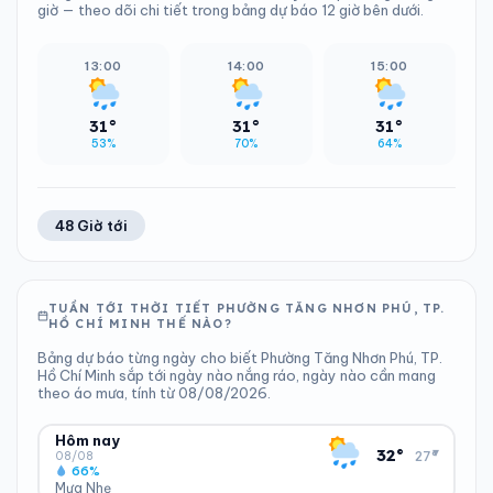
giờ — theo dõi chi tiết trong bảng dự báo 12 giờ bên dưới.
13:00
14:00
15:00
31°
31°
31°
53%
70%
64%
48 Giờ tới
TUẦN TỚI THỜI TIẾT PHƯỜNG TĂNG NHƠN PHÚ, TP.
HỒ CHÍ MINH THẾ NÀO?
Bảng dự báo từng ngày cho biết Phường Tăng Nhơn Phú, TP.
Hồ Chí Minh sắp tới ngày nào nắng ráo, ngày nào cần mang
theo áo mưa, tính từ 08/08/2026.
Hôm nay
▾
32°
27°
08/08
66%
Mưa Nhẹ