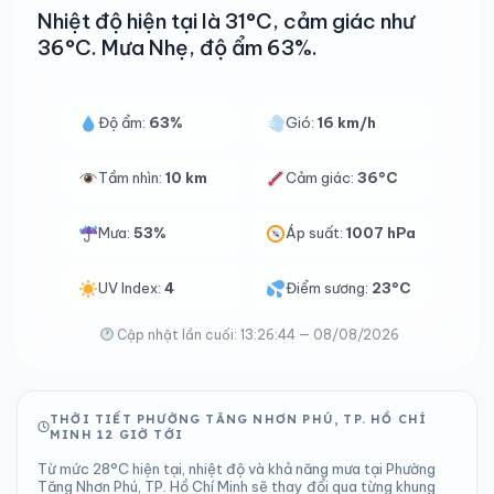
Nhiệt độ hiện tại là 31°C, cảm giác như
36°C. Mưa Nhẹ, độ ẩm 63%.
Độ ẩm:
63%
Gió:
16 km/h
Tầm nhìn:
10 km
Cảm giác:
36°C
Mưa:
53%
Áp suất:
1007 hPa
UV Index:
4
Điểm sương:
23°C
Cập nhật lần cuối: 13:26:44 — 08/08/2026
THỜI TIẾT PHƯỜNG TĂNG NHƠN PHÚ, TP. HỒ CHÍ
MINH 12 GIỜ TỚI
Từ mức 28°C hiện tại, nhiệt độ và khả năng mưa tại Phường
Tăng Nhơn Phú, TP. Hồ Chí Minh sẽ thay đổi qua từng khung