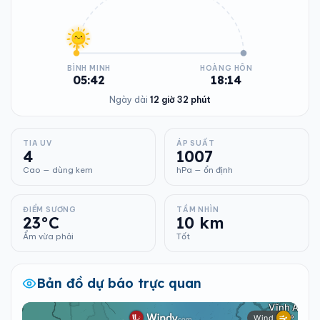
BÌNH MINH
HOÀNG HÔN
05:42
18:14
Ngày dài
12 giờ 32 phút
TIA UV
ÁP SUẤT
4
1007
Cao — dùng kem
hPa — ổn định
ĐIỂM SƯƠNG
TẦM NHÌN
23°C
10 km
Ẩm vừa phải
Tốt
Bản đồ dự báo trực quan