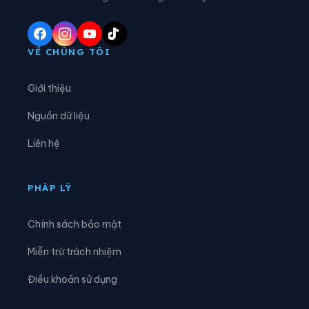
Phường Cầu Kiệu
Phường Cầu Ông Lãnh
Phường Chánh Hiệp
Phường Chánh Hưng
VỀ CHÚNG TÔI
Phường Chánh Phú Hòa
Phường Chợ Lớn
Giới thiệu
Phường Chợ Quán
Phường Dĩ An
Nguồn dữ liệu
Phường Diên Hồng
Phường Đông Hòa
Liên hệ
Phường Đông Hưng Thuận
Phường Đức Nhuận
Phường Gia Định
Phường Gò Vấp
PHÁP LÝ
Phường Hạnh Thông
Phường Hiệp Bình
Chính sách bảo mật
Phường Hòa Bình
Phường Hòa Hưng
Miễn trừ trách nhiệm
Phường Hòa Lợi
Phường Khánh Hội
Điều khoản sử dụng
Phường Lái Thiêu
Phường Linh Xuân