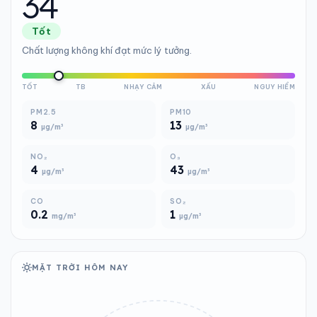
34
Tốt
Chất lượng không khí đạt mức lý tưởng.
TỐT
TB
NHẠY CẢM
XẤU
NGUY HIỂM
PM2.5
PM10
8
13
µg/m³
µg/m³
NO₂
O₃
4
43
µg/m³
µg/m³
CO
SO₂
0.2
1
mg/m³
µg/m³
MẶT TRỜI HÔM NAY