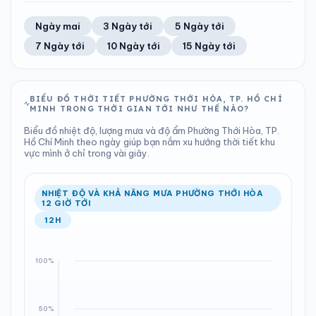
TIA UV
TẦM NHÌN
58%
30 km/h
LƯỢNG MƯA
ÁP SUẤT
12
Tốt
ĐIỂM SƯƠNG
% MƯA
1.97 mm
1010 hPa
23°C
100%
Trung bình ngày
Tốc độ gió
Ngày mai
3 Ngày tới
5 Ngày tới
Chỉ số UV
Ước lượng
Tổng cả ngày
Bình thường
Ổn định
Khả năng mưa
7 Ngày tới
10 Ngày tới
15 Ngày tới
TIA UV
TẦM NHÌN
LƯỢNG MƯA
ÁP SUẤT
12
Tốt
ĐIỂM SƯƠNG
% MƯA
0.15 mm
1010 hPa
23°C
99%
Chỉ số UV
Ước lượng
Tổng cả ngày
Bình thường
Ổn định
Khả năng mưa
BIỂU ĐỒ THỜI TIẾT PHƯỜNG THỚI HÒA, TP. HỒ CHÍ
MINH TRONG THỜI GIAN TỚI NHƯ THẾ NÀO?
LƯỢNG MƯA
ÁP SUẤT
ĐIỂM SƯƠNG
% MƯA
0 mm
1010 hPa
22°C
28%
Biểu đồ nhiệt độ, lượng mưa và độ ẩm Phường Thới Hòa, TP.
Tổng cả ngày
Bình thường
Hồ Chí Minh theo ngày giúp bạn nắm xu hướng thời tiết khu
Ổn định
Khả năng mưa
vực mình ở chỉ trong vài giây.
ĐIỂM SƯƠNG
% MƯA
22°C
22%
Ổn định
Khả năng mưa
NHIỆT ĐỘ VÀ KHẢ NĂNG MƯA PHƯỜNG THỚI HÒA
12 GIỜ TỚI
12H