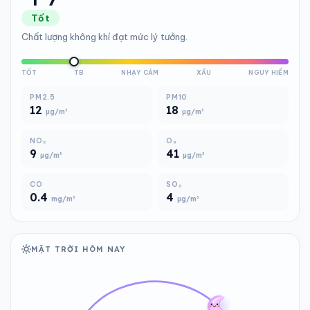
Tốt
Chất lượng không khí đạt mức lý tưởng.
TỐT
TB
NHẠY CẢM
XẤU
NGUY HIỂM
PM2.5
PM10
12
18
µg/m³
µg/m³
NO₂
O₃
9
41
µg/m³
µg/m³
CO
SO₂
0.4
4
mg/m³
µg/m³
MẶT TRỜI HÔM NAY