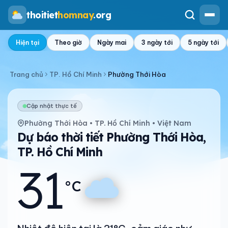
thoitiet
homnay
.org
Hiện tại
Theo giờ
Ngày mai
3 ngày tới
5 ngày tới
Trang chủ
TP. Hồ Chí Minh
Phường Thới Hòa
Cập nhật thực tế
Phường Thới Hòa • TP. Hồ Chí Minh • Việt Nam
Dự báo thời tiết Phường Thới Hòa,
TP. Hồ Chí Minh
31
°C