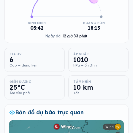
BÌNH MINH
HOÀNG HÔN
05:42
18:15
Ngày dài
12 giờ 33 phút
TIA UV
ÁP SUẤT
6
1010
Cao — dùng kem
hPa — ổn định
ĐIỂM SƯƠNG
TẦM NHÌN
25°C
10 km
Ẩm vừa phải
Tốt
Bản đồ dự báo trực quan