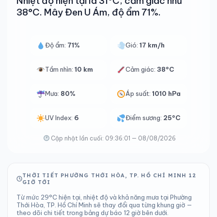
Nhiệt độ hiện tại là 31°C, cảm giác như
38°C. Mây Đen U Ám, độ ẩm 71%.
Độ ẩm:
71%
Gió:
17 km/h
Tầm nhìn:
10 km
Cảm giác:
38°C
Mưa:
80%
Áp suất:
1010 hPa
UV Index:
6
Điểm sương:
25°C
Cập nhật lần cuối: 09:36:01 — 08/08/2026
THỜI TIẾT PHƯỜNG THỚI HÒA, TP. HỒ CHÍ MINH 12
GIỜ TỚI
Từ mức 29°C hiện tại, nhiệt độ và khả năng mưa tại Phường
Thới Hòa, TP. Hồ Chí Minh sẽ thay đổi qua từng khung giờ —
theo dõi chi tiết trong bảng dự báo 12 giờ bên dưới.