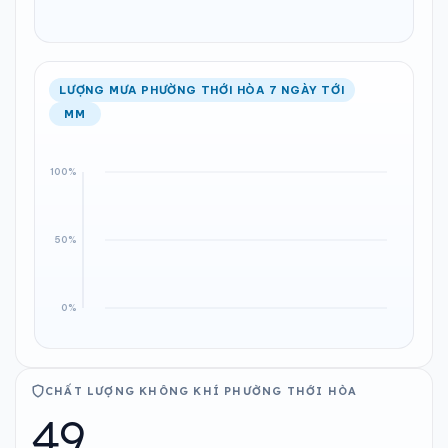
LƯỢNG MƯA PHƯỜNG THỚI HÒA 7 NGÀY TỚI
MM
CHẤT LƯỢNG KHÔNG KHÍ PHƯỜNG THỚI HÒA
49