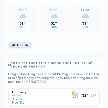
10:00
11:00
12:00
31°
31°
31°
80%
80%
80%
48 Giờ tới
TUẦN TỚI THỜI TIẾT PHƯỜNG THỚI HÒA, TP. HỒ
CHÍ MINH THẾ NÀO?
Bảng dự báo từng ngày cho biết Phường Thới Hòa, TP. Hồ Chí
Minh sắp tới ngày nào nắng ráo, ngày nào cần mang theo áo
mưa, tính từ 08/08/2026.
Hôm nay
▾
32°
26°
08/08
70%
Mưa Nhẹ