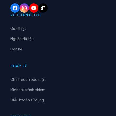
Phường Cầu Kiệu
Phường Cầu Ông Lãnh
Phường Chánh Hiệp
Phường Chánh Hưng
VỀ CHÚNG TÔI
Phường Chánh Phú Hòa
Phường Chợ Lớn
Giới thiệu
Phường Chợ Quán
Phường Dĩ An
Nguồn dữ liệu
Phường Diên Hồng
Phường Đông Hòa
Liên hệ
Phường Đông Hưng Thuận
Phường Đức Nhuận
Phường Gia Định
Phường Gò Vấp
PHÁP LÝ
Phường Hạnh Thông
Phường Hiệp Bình
Chính sách bảo mật
Phường Hòa Bình
Phường Hòa Hưng
Miễn trừ trách nhiệm
Phường Hòa Lợi
Phường Khánh Hội
Điều khoản sử dụng
Phường Lái Thiêu
Phường Linh Xuân