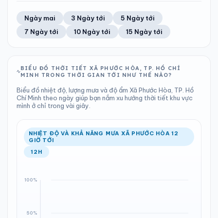
TIA UV
TẦM NHÌN
73%
25 km/h
LƯỢNG MƯA
ÁP SUẤT
11
Tốt
ĐIỂM SƯƠNG
% MƯA
4.73 mm
1009 hPa
23°C
100%
Trung bình ngày
Tốc độ gió
Ngày mai
3 Ngày tới
5 Ngày tới
Chỉ số UV
Ước lượng
Tổng cả ngày
Bình thường
Ổn định
Khả năng mưa
7 Ngày tới
10 Ngày tới
15 Ngày tới
TIA UV
TẦM NHÌN
LƯỢNG MƯA
ÁP SUẤT
11
Tốt
ĐIỂM SƯƠNG
% MƯA
2.25 mm
1010 hPa
23°C
100%
Chỉ số UV
Ước lượng
Tổng cả ngày
Bình thường
Ổn định
Khả năng mưa
BIỂU ĐỒ THỜI TIẾT XÃ PHƯỚC HÒA, TP. HỒ CHÍ
MINH TRONG THỜI GIAN TỚI NHƯ THẾ NÀO?
LƯỢNG MƯA
ÁP SUẤT
ĐIỂM SƯƠNG
% MƯA
0.33 mm
1010 hPa
23°C
97%
Biểu đồ nhiệt độ, lượng mưa và độ ẩm Xã Phước Hòa, TP. Hồ
Tổng cả ngày
Bình thường
Chí Minh theo ngày giúp bạn nắm xu hướng thời tiết khu vực
Ổn định
Khả năng mưa
mình ở chỉ trong vài giây.
ĐIỂM SƯƠNG
% MƯA
23°C
46%
Ổn định
Khả năng mưa
NHIỆT ĐỘ VÀ KHẢ NĂNG MƯA XÃ PHƯỚC HÒA 12
GIỜ TỚI
12H