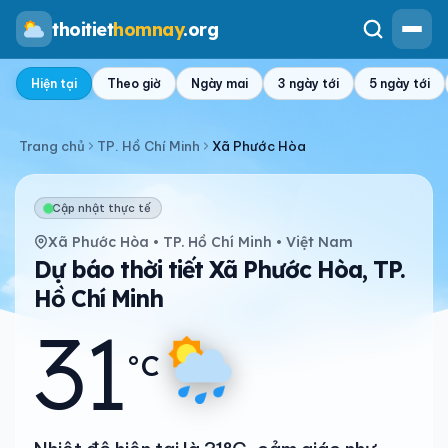
thoitiet
homnay
.org
Hiện tại
Theo giờ
Ngày mai
3 ngày tới
5 ngày tới
Trang chủ
TP. Hồ Chí Minh
Xã Phước Hòa
Cập nhật thực tế
Xã Phước Hòa • TP. Hồ Chí Minh • Việt Nam
Dự báo thời tiết Xã Phước Hòa, TP.
Hồ Chí Minh
31
°C