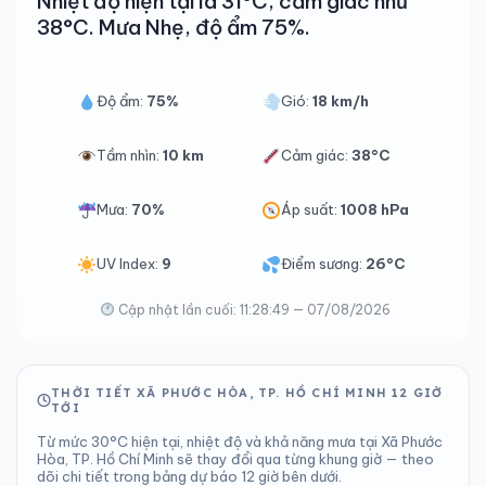
Nhiệt độ hiện tại là 31°C, cảm giác như
38°C. Mưa Nhẹ, độ ẩm 75%.
Độ ẩm:
75%
Gió:
18 km/h
Tầm nhìn:
10 km
Cảm giác:
38°C
Mưa:
70%
Áp suất:
1008 hPa
UV Index:
9
Điểm sương:
26°C
Cập nhật lần cuối: 11:28:49 — 07/08/2026
THỜI TIẾT XÃ PHƯỚC HÒA, TP. HỒ CHÍ MINH 12 GIỜ
TỚI
Từ mức 30°C hiện tại, nhiệt độ và khả năng mưa tại Xã Phước
Hòa, TP. Hồ Chí Minh sẽ thay đổi qua từng khung giờ — theo
dõi chi tiết trong bảng dự báo 12 giờ bên dưới.