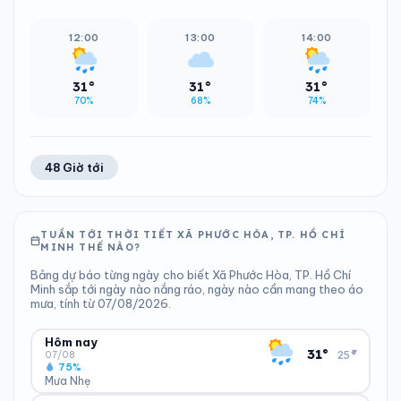
12:00
13:00
14:00
31°
31°
31°
70%
68%
74%
48 Giờ tới
TUẦN TỚI THỜI TIẾT XÃ PHƯỚC HÒA, TP. HỒ CHÍ
MINH THẾ NÀO?
Bảng dự báo từng ngày cho biết Xã Phước Hòa, TP. Hồ Chí
Minh sắp tới ngày nào nắng ráo, ngày nào cần mang theo áo
mưa, tính từ 07/08/2026.
Hôm nay
▾
31°
25°
07/08
75%
Mưa Nhẹ