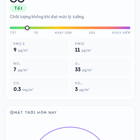
Tốt
Chất lượng không khí đạt mức lý tưởng.
TỐT
TB
NHẠY CẢM
XẤU
NGUY HIỂM
PM2.5
PM10
9
11
µg/m³
µg/m³
NO₂
O₃
7
33
µg/m³
µg/m³
CO
SO₂
0.3
3
mg/m³
µg/m³
MẶT TRỜI HÔM NAY