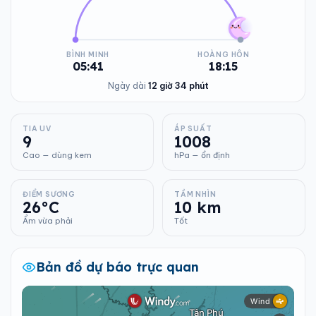
BÌNH MINH
HOÀNG HÔN
05:41
18:15
Ngày dài
12 giờ 34 phút
TIA UV
ÁP SUẤT
9
1008
Cao — dùng kem
hPa — ổn định
ĐIỂM SƯƠNG
TẦM NHÌN
26°C
10 km
Ẩm vừa phải
Tốt
Bản đồ dự báo trực quan