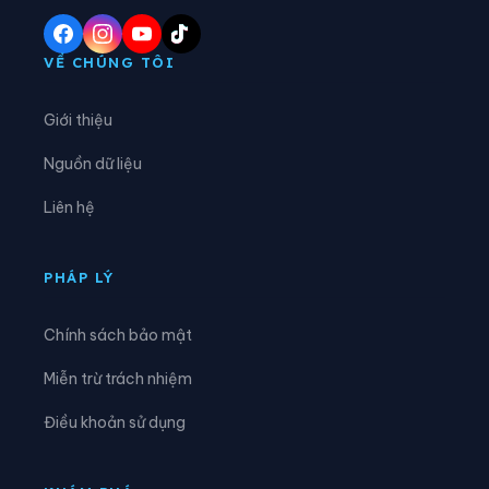
Phường Cầu Kiệu
Phường Cầu Ông Lãnh
Phường Chánh Hiệp
Phường Chánh Hưng
VỀ CHÚNG TÔI
Phường Chánh Phú Hòa
Phường Chợ Lớn
Giới thiệu
Phường Chợ Quán
Phường Dĩ An
Nguồn dữ liệu
Phường Diên Hồng
Phường Đông Hòa
Liên hệ
Phường Đông Hưng Thuận
Phường Đức Nhuận
Phường Gia Định
Phường Gò Vấp
PHÁP LÝ
Phường Hạnh Thông
Phường Hiệp Bình
Chính sách bảo mật
Phường Hòa Bình
Phường Hòa Hưng
Miễn trừ trách nhiệm
Phường Hòa Lợi
Phường Khánh Hội
Điều khoản sử dụng
Phường Lái Thiêu
Phường Linh Xuân