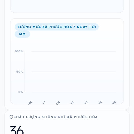
LƯỢNG MƯA XÃ PHƯỚC HÒA 7 NGÀY TỚI
MM
CHẤT LƯỢNG KHÔNG KHÍ XÃ PHƯỚC HÒA
36