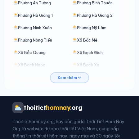
Phường An Tường
Phường Bình Thuận
Phường Hà Giang 1
Phường Hà Giang 2
Phường Minh Xuân
Phường Mỹ Lâm
Phường Nông Tiến
Xã Bắc Mê
Xã Bắc Quang
Xã Bạch Đích
Xã Bạch Ngọc
Xã Bạch Xa
Xã Bản Máy
Xã Bằng Lang
Xem thêm
Xã Bình An
Xã Bình Ca
Xã Bình Xa
Xã Cán Tỷ
thoitiet
homnay
.org
Xã Cao Bồ
Xã Chiêm Hoá
Thoitiethomnay.org, hay còn gọi là Thời Tiết Hôm Nay
Xã Côn Lôn
Xã Đồng Tâm
Org, là website dự báo thời tiết Việt Nam, cung cấp
thông tin thời tiết hôm nay, ngày mai và 30 ngày tới