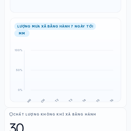
LƯỢNG MƯA XÃ BẰNG HÀNH 7 NGÀY TỚI
MM
CHẤT LƯỢNG KHÔNG KHÍ XÃ BẰNG HÀNH
30