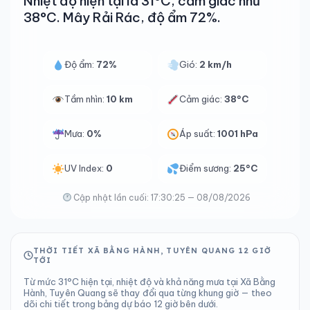
Nhiệt độ hiện tại là 31°C, cảm giác như
38°C. Mây Rải Rác, độ ẩm 72%.
Độ ẩm:
72%
Gió:
2 km/h
Tầm nhìn:
10 km
Cảm giác:
38°C
Mưa:
0%
Áp suất:
1001 hPa
UV Index:
0
Điểm sương:
25°C
Cập nhật lần cuối: 17:30:25 — 08/08/2026
THỜI TIẾT XÃ BẰNG HÀNH, TUYÊN QUANG 12 GIỜ
TỚI
Từ mức 31°C hiện tại, nhiệt độ và khả năng mưa tại Xã Bằng
Hành, Tuyên Quang sẽ thay đổi qua từng khung giờ — theo
dõi chi tiết trong bảng dự báo 12 giờ bên dưới.