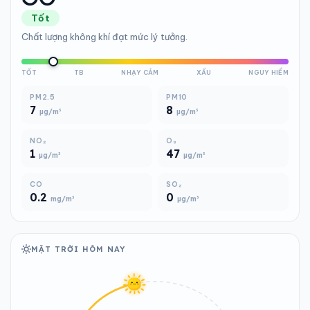
Tốt
Chất lượng không khí đạt mức lý tưởng.
TỐT
TB
NHẠY CẢM
XẤU
NGUY HIỂM
PM2.5
PM10
7
8
µg/m³
µg/m³
NO₂
O₃
1
47
µg/m³
µg/m³
CO
SO₂
0.2
0
mg/m³
µg/m³
MẶT TRỜI HÔM NAY