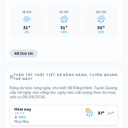
18:00
19:00
20:00
31°
31°
30°
0%
20%
20%
48 Giờ tới
TUẦN TỚI THỜI TIẾT XÃ BẰNG HÀNH, TUYÊN QUANG
THẾ NÀO?
Bảng dự báo từng ngày cho biết Xã Bằng Hành, Tuyên Quang
sắp tới ngày nào nắng ráo, ngày nào cần mang theo áo mưa,
tính từ 08/08/2026.
Hôm nay
▾
37°
24°
08/08
44%
Mưa Nhẹ