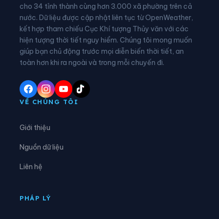
Xã Đông Thọ
Xã Đồng Văn
cho 34 tỉnh thành cùng hơn 3.000 xã phường trên cả
nước. Dữ liệu được cập nhật liên tục từ OpenWeather,
Xã Đồng Yên
Xã Du Già
kết hợp tham chiếu Cục Khí tượng Thủy văn với các
hiện tượng thời tiết nguy hiểm. Chúng tôi mong muốn
Xã Đường Hồng
Xã Đường Thượng
giúp bạn chủ động trước mọi diễn biến thời tiết, an
Xã Giáp Trung
Xã Hàm Yên
toàn hơn khi ra ngoài và trong mỗi chuyến đi.
Xã Hồ Thầu
Xã Hòa An
Xã Hoàng Su Phì
Xã Hồng Sơn
VỀ CHÚNG TÔI
Xã Hồng Thái
Xã Hùng An
Giới thiệu
Xã Hùng Đức
Xã Hùng Lợi
Nguồn dữ liệu
Xã Khâu Vai
Xã Khuôn Lùng
Liên hệ
Xã Kiên Đài
Xã Kiến Thiết
Xã Kim Bình
Xã Lâm Bình
PHÁP LÝ
Xã Lao Chải
Xã Liên Hiệp