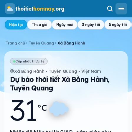
thoitiet
homnay
.org
Hiện tại
Theo giờ
Ngày mai
3 ngày tới
5 ngày tới
Trang chủ
Tuyên Quang
Xã Bằng Hành
Cập nhật thực tế
Xã Bằng Hành • Tuyên Quang • Việt Nam
Dự báo thời tiết Xã Bằng Hành,
Tuyên Quang
31
°C