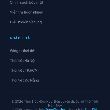
Chính sách bảo mật
Xã Linh Hồ
Xã Lực Hành
Miễn trừ trách nhiệm
Xã Lũng Cú
Xã Lũng Phìn
Điều khoản sử dụng
Xã Lùng Tám
Xã Mậu Duệ
Xã Mèo Vạc
Xã Minh Ngọc
KHÁM PHÁ
Xã Minh Quang
Xã Minh Sơn
Widget thời tiết
Xã Minh Tân
Xã Minh Thanh
Thời tiết Hà Nội
Xã Nà Hang
Xã Nấm Dẩn
Thời tiết TP.HCM
Xã Nậm Dịch
Xã Nghĩa Thuận
Thời tiết Đà Nẵng
Xã Ngọc Đường
Xã Ngọc Long
Xã Nhữ Khê
Xã Niêm Sơn
© 2026 Thời Tiết Hôm Nay. Bản quyền thuộc về Thời Tiết
Hôm Nay
Xã Pà Vầy Sủ
Xã Phố Bảng
Dữ liệu cung cấp bởi
OpenWeather
, tham chiếu
Cục Khí