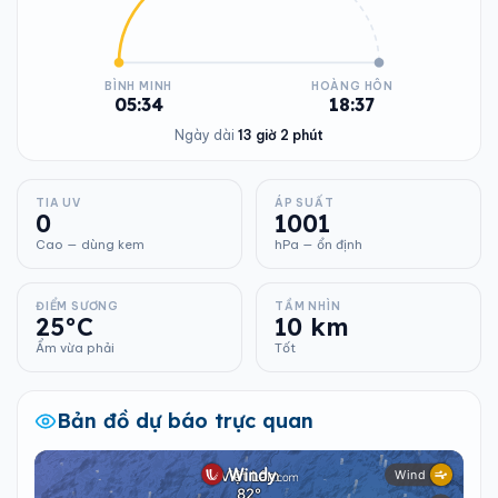
BÌNH MINH
HOÀNG HÔN
05:34
18:37
Ngày dài
13 giờ 2 phút
TIA UV
ÁP SUẤT
0
1001
Cao — dùng kem
hPa — ổn định
ĐIỂM SƯƠNG
TẦM NHÌN
25°C
10 km
Ẩm vừa phải
Tốt
Bản đồ dự báo trực quan