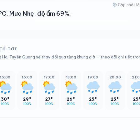
Cập nhật lầ
37°C. Mưa Nhẹ, độ ẩm 69%.
GIỜ TỚI
g Hà, Tuyên Quang sẽ thay đổi qua từng khung giờ — theo dõi chi tiết tro
15:00
16:00
17:00
18:00
19:00
20:00
21:
30°
29°
27°
26°
25°
25°
25
100%
100%
100%
100%
100%
100%
100