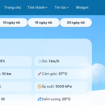
Trang chủ
Tỉnh thành
Tin tức
Widget
10 ngày tới
15 ngày tới
30 ngày tới
69%
Gió:
1 km/h
n:
10 km
Cảm giác:
37°C
%
Áp suất:
1005 hPa
:
10
Điểm sương:
25°C