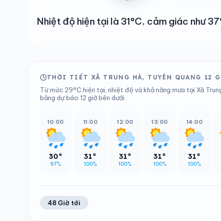
Nhiệt độ hiện tại là 31°C, cảm giác như 
THỜI TIẾT XÃ TRUNG HÀ, TUYÊN QUANG 12 
Từ mức 29°C hiện tại, nhiệt độ và khả năng mưa tại Xã Trun
bảng dự báo 12 giờ bên dưới.
10:00
11:00
12:00
13:00
14:00
30°
31°
31°
31°
31°
97%
100%
100%
100%
100%
48 Giờ tới