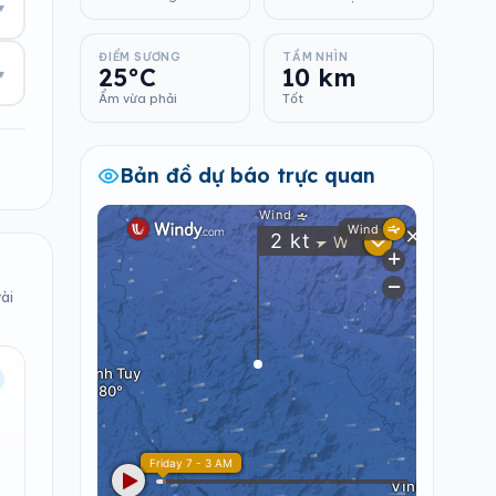
▾
ĐIỂM SƯƠNG
TẦM NHÌN
25°C
10 km
▾
Ẩm vừa phải
Tốt
Bản đồ dự báo trực quan
ài