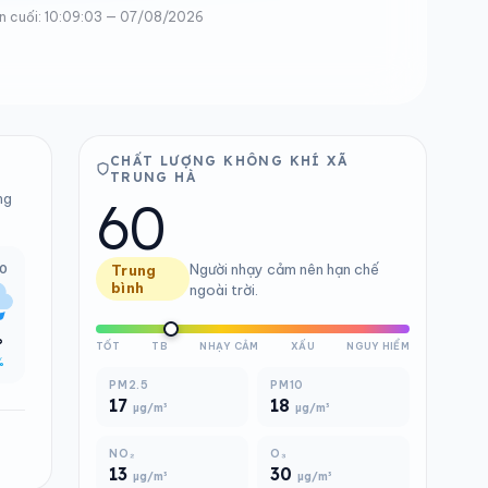
n cuối: 10:09:03 — 07/08/2026
CHẤT LƯỢNG KHÔNG KHÍ XÃ
TRUNG HÀ
60
ng
Người nhạy cảm nên hạn chế
00
Trung
bình
ngoài trời.
°
TỐT
TB
NHẠY CẢM
XẤU
NGUY HIỂM
%
PM2.5
PM10
17
18
µg/m³
µg/m³
NO₂
O₃
13
30
µg/m³
µg/m³