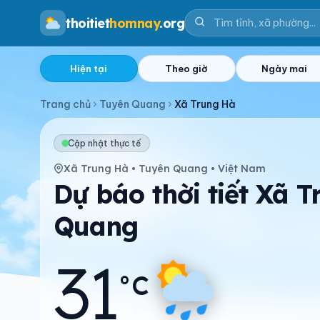
thoitiet
homnay
.org
Hiện tại
Theo giờ
Ngày mai
Trang chủ
Tuyên Quang
Xã Trung Hà
Cập nhật thực tế
Xã Trung Hà • Tuyên Quang • Việt Nam
Dự báo thời tiết Xã 
Quang
31
°C