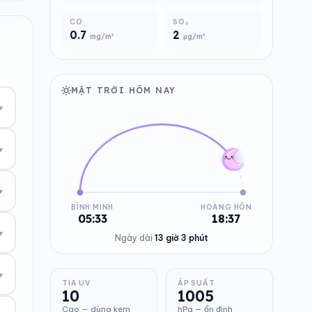
CO
SO₂
0.7
2
mg/m³
µg/m³
MẶT TRỜI HÔM NAY
▾
▾
▾
BÌNH MINH
HOÀNG HÔN
05:33
18:37
▾
Ngày dài
13 giờ 3 phút
▾
TIA UV
ÁP SUẤT
10
1005
Cao — dùng kem
hPa — ổn định