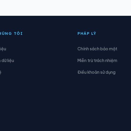
oàng Su Phì
Xã Hồng Sơn
ùng Đức
Xã Hùng Lợi
HÚNG TÔI
PHÁP LÝ
iên Đài
Xã Kiến Thiết
hiệu
Chính sách bảo mật
ao Chải
Xã Liên Hiệp
dữ liệu
Miễn trừ trách nhiệm
ũng Cú
Xã Lũng Phìn
ệ
Điều khoản sử dụng
èo Vạc
Xã Minh Ngọc
inh Tân
Xã Minh Thanh
ậm Dịch
Xã Nghĩa Thuận
hữ Khê
Xã Niêm Sơn