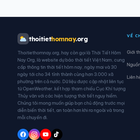
Xã Hòa An
Xã H
Xã Hùng An
Xã H
VỀ C
thoitiet
homnay
.org
Xã Khuôn Lùng
Xã K
Giới t
Thoitiethomnay.org, hay còn gọi là Thời Tiết Hôm
Xã Lâm Bình
Xã L
Nay Org, là website dự báo thời tiết Việt Nam, cung
Nguồn 
cấp thông tin thời tiết hôm nay, ngày mai và 30
Xã Lực Hành
Xã L
ngày tới cho 34 tỉnh thành cùng hơn 3.000 xã
Liên h
phường trên cả nước. Dữ liệu được cập nhật liên tục
Xã Mậu Duệ
Xã M
từ OpenWeather, kết hợp tham chiếu Cục Khí tượng
Thủy văn với các hiện tượng thời tiết nguy hiểm.
Xã Minh Sơn
Xã M
Chúng tôi mong muốn giúp bạn chủ động trước mọi
diễn biến thời tiết, an toàn hơn khi ra ngoài và trong
Xã Nấm Dẩn
Xã N
mỗi chuyến đi.
Xã Ngọc Long
Xã N