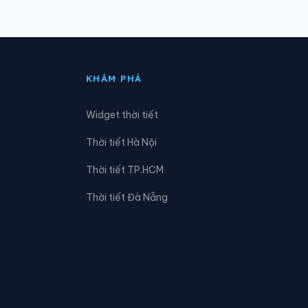
Xã Hồng Thái
Xã Khâu Vai
KHÁM PHÁ
Xã Kim Bình
Widget thời tiết
Xã Linh Hồ
Thời tiết Hà Nội
Xã Lùng Tám
Thời tiết TP.HCM
Xã Minh Quang
Thời tiết Đà Nẵng
Xã Nà Hang
Xã Ngọc Đường
Xã Pà Vầy Sủ