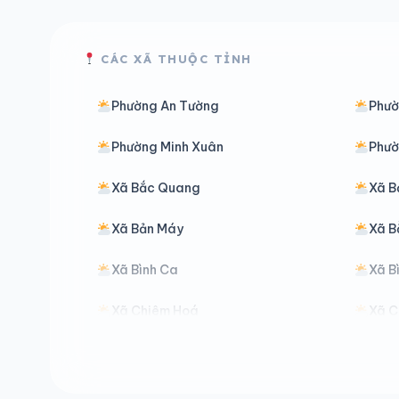
CÁC XÃ THUỘC TỈNH
Phường An Tường
Phườ
Phường Minh Xuân
Phườ
Xã Bắc Quang
Xã B
Xã Bản Máy
Xã B
Xã Bình Ca
Xã B
Xã Chiêm Hoá
Xã C
Xã Đồng Văn
Xã Đ
Xã Đường Thượng
Xã G