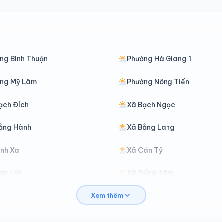
ng Bình Thuận
Phường Hà Giang 1
ng Mỹ Lâm
Phường Nông Tiến
ạch Đích
Xã Bạch Ngọc
ằng Hành
Xã Bằng Lang
ình Xa
Xã Cán Tỷ
ôn Lôn
Xã Đồng Tâm
Xem thêm
ồng Yên
Xã Du Già
iáp Trung
Xã Hàm Yên