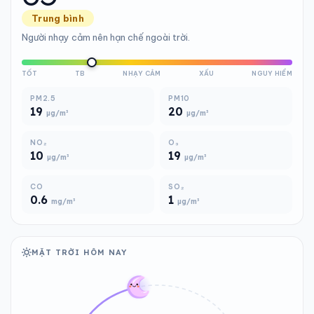
Trung bình
Người nhạy cảm nên hạn chế ngoài trời.
TỐT
TB
NHẠY CẢM
XẤU
NGUY HIỂM
PM2.5
PM10
19
20
µg/m³
µg/m³
NO₂
O₃
10
19
µg/m³
µg/m³
CO
SO₂
0.6
1
mg/m³
µg/m³
MẶT TRỜI HÔM NAY