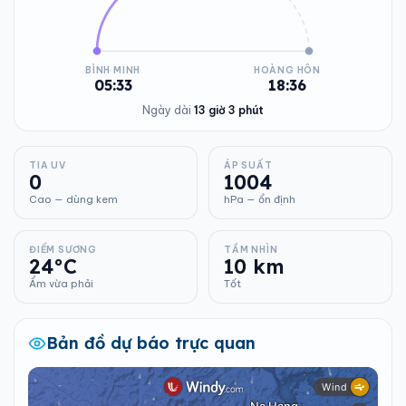
BÌNH MINH
HOÀNG HÔN
05:33
18:36
Ngày dài
13 giờ 3 phút
TIA UV
ÁP SUẤT
0
1004
Cao — dùng kem
hPa — ổn định
ĐIỂM SƯƠNG
TẦM NHÌN
24°C
10 km
Ẩm vừa phải
Tốt
Bản đồ dự báo trực quan