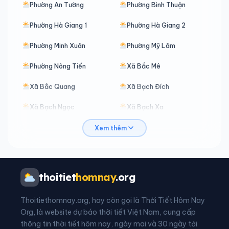
Phường An Tường
Phường Bình Thuận
Phường Hà Giang 1
Phường Hà Giang 2
Phường Minh Xuân
Phường Mỹ Lâm
Phường Nông Tiến
Xã Bắc Mê
Xã Bắc Quang
Xã Bạch Đích
Xã Bạch Ngọc
Xã Bạch Xa
Xã Bản Máy
Xã Bằng Hành
Xem thêm
Xã Bằng Lang
Xã Bình An
Xã Bình Ca
Xã Bình Xa
thoitiet
homnay
.org
Xã Cán Tỷ
Xã Cao Bồ
Thoitiethomnay.org, hay còn gọi là Thời Tiết Hôm Nay
Xã Côn Lôn
Xã Đồng Tâm
Org, là website dự báo thời tiết Việt Nam, cung cấp
thông tin thời tiết hôm nay, ngày mai và 30 ngày tới