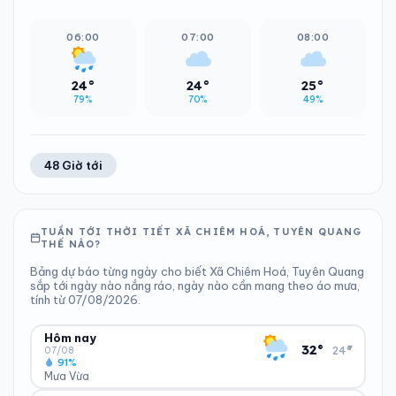
06:00
07:00
08:00
24°
24°
25°
79%
70%
49%
48 Giờ tới
TUẦN TỚI THỜI TIẾT XÃ CHIÊM HOÁ, TUYÊN QUANG
THẾ NÀO?
Bảng dự báo từng ngày cho biết Xã Chiêm Hoá, Tuyên Quang
sắp tới ngày nào nắng ráo, ngày nào cần mang theo áo mưa,
tính từ 07/08/2026.
Hôm nay
▾
32°
24°
07/08
91%
Mưa Vừa