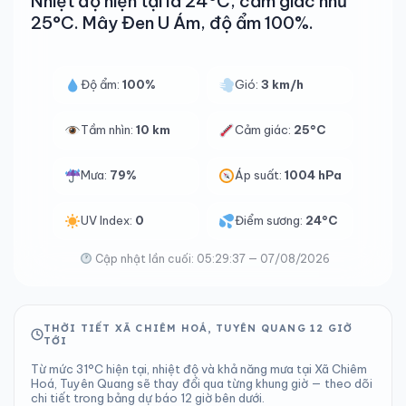
Nhiệt độ hiện tại là 24°C, cảm giác như
25°C. Mây Đen U Ám, độ ẩm 100%.
Độ ẩm:
100%
Gió:
3 km/h
Tầm nhìn:
10 km
Cảm giác:
25°C
Mưa:
79%
Áp suất:
1004 hPa
UV Index:
0
Điểm sương:
24°C
Cập nhật lần cuối: 05:29:37 — 07/08/2026
THỜI TIẾT XÃ CHIÊM HOÁ, TUYÊN QUANG 12 GIỜ
TỚI
Từ mức 31°C hiện tại, nhiệt độ và khả năng mưa tại Xã Chiêm
Hoá, Tuyên Quang sẽ thay đổi qua từng khung giờ — theo dõi
chi tiết trong bảng dự báo 12 giờ bên dưới.