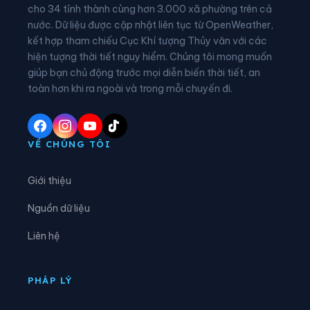
Xã Đông Thọ
Xã Đồng Văn
cho 34 tỉnh thành cùng hơn 3.000 xã phường trên cả
nước. Dữ liệu được cập nhật liên tục từ OpenWeather,
Xã Đồng Yên
Xã Du Già
kết hợp tham chiếu Cục Khí tượng Thủy văn với các
hiện tượng thời tiết nguy hiểm. Chúng tôi mong muốn
Xã Đường Hồng
Xã Đường Thượng
giúp bạn chủ động trước mọi diễn biến thời tiết, an
Xã Giáp Trung
Xã Hàm Yên
toàn hơn khi ra ngoài và trong mỗi chuyến đi.
Xã Hồ Thầu
Xã Hòa An
Xã Hoàng Su Phì
Xã Hồng Sơn
VỀ CHÚNG TÔI
Xã Hồng Thái
Xã Hùng An
Giới thiệu
Xã Hùng Đức
Xã Hùng Lợi
Nguồn dữ liệu
Xã Khâu Vai
Xã Khuôn Lùng
Liên hệ
Xã Kiên Đài
Xã Kiến Thiết
Xã Kim Bình
Xã Lâm Bình
PHÁP LÝ
Xã Lao Chải
Xã Liên Hiệp