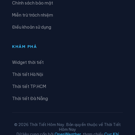
Chính sách bảo mật
Xã Linh Hồ
Xã Lực Hành
Miễn trừ trách nhiệm
Xã Lũng Cú
Xã Lũng Phìn
Điều khoản sử dụng
Xã Lùng Tám
Xã Mậu Duệ
Xã Mèo Vạc
Xã Minh Ngọc
KHÁM PHÁ
Xã Minh Quang
Xã Minh Sơn
Widget thời tiết
Xã Minh Tân
Xã Minh Thanh
Thời tiết Hà Nội
Xã Nà Hang
Xã Nấm Dẩn
Thời tiết TP.HCM
Xã Nậm Dịch
Xã Nghĩa Thuận
Thời tiết Đà Nẵng
Xã Ngọc Đường
Xã Ngọc Long
Xã Nhữ Khê
Xã Niêm Sơn
© 2026 Thời Tiết Hôm Nay. Bản quyền thuộc về Thời Tiết
Hôm Nay
Xã Pà Vầy Sủ
Xã Phố Bảng
Dữ liệu cung cấp bởi
OpenWeather
, tham chiếu
Cục Khí