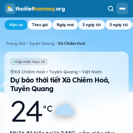
thoitiet
homnay
.org
Hiện tại
Theo giờ
Ngày mai
3 ngày tới
5 ngày tới
Trang chủ
Tuyên Quang
Xã Chiêm Hoá
Cập nhật thực tế
Xã Chiêm Hoá • Tuyên Quang • Việt Nam
Dự báo thời tiết Xã Chiêm Hoá,
Tuyên Quang
24
°C