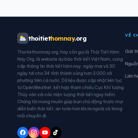
Xã Hòa An
Xã H
Xã Hùng An
Xã H
VỀ C
thoitiet
homnay
.org
Xã Khuôn Lùng
Xã K
Giới t
Thoitiethomnay.org, hay còn gọi là Thời Tiết Hôm
Xã Lâm Bình
Xã L
Nay Org, là website dự báo thời tiết Việt Nam, cung
Nguồn 
cấp thông tin thời tiết hôm nay, ngày mai và 30
Xã Lực Hành
Xã L
ngày tới cho 34 tỉnh thành cùng hơn 3.000 xã
Liên h
phường trên cả nước. Dữ liệu được cập nhật liên tục
Xã Mậu Duệ
Xã M
từ OpenWeather, kết hợp tham chiếu Cục Khí tượng
Thủy văn với các hiện tượng thời tiết nguy hiểm.
Xã Minh Sơn
Xã M
Chúng tôi mong muốn giúp bạn chủ động trước mọi
diễn biến thời tiết, an toàn hơn khi ra ngoài và trong
Xã Nấm Dẩn
Xã N
mỗi chuyến đi.
Xã Ngọc Long
Xã N