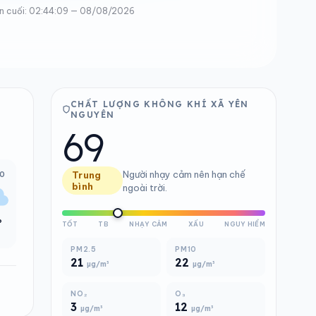
n cuối: 02:44:09 — 08/08/2026
CHẤT LƯỢNG KHÔNG KHÍ XÃ YÊN
NGUYÊN
69
Người nhạy cảm nên hạn chế
00
Trung
bình
ngoài trời.
°
TỐT
TB
NHẠY CẢM
XẤU
NGUY HIỂM
PM2.5
PM10
21
22
µg/m³
µg/m³
NO₂
O₃
3
12
µg/m³
µg/m³