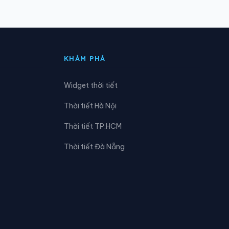
Xã Hồng Thái
Xã Khâu Vai
KHÁM PHÁ
Xã Kim Bình
Widget thời tiết
Xã Linh Hồ
Thời tiết Hà Nội
Xã Lùng Tám
Thời tiết TP.HCM
Xã Minh Quang
Thời tiết Đà Nẵng
Xã Nà Hang
Xã Ngọc Đường
Xã Pà Vầy Sủ