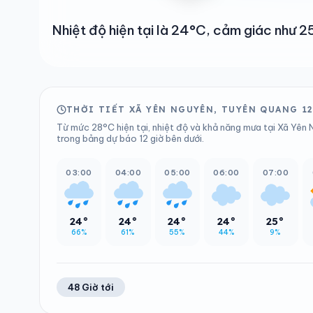
Nhiệt độ hiện tại là 24°C, cảm giác như
THỜI TIẾT XÃ YÊN NGUYÊN, TUYÊN QUANG 1
Từ mức 28°C hiện tại, nhiệt độ và khả năng mưa tại Xã Yên 
trong bảng dự báo 12 giờ bên dưới.
03:00
04:00
05:00
06:00
07:00
24°
24°
24°
24°
25°
66%
61%
55%
44%
9%
48 Giờ tới