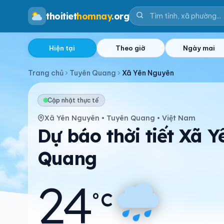
thoitiet
homnay
.org
Hiện tại
Theo giờ
Ngày mai
Trang chủ
Tuyên Quang
Xã Yên Nguyên
Cập nhật thực tế
Xã Yên Nguyên • Tuyên Quang • Việt Nam
Dự báo thời tiết Xã 
Quang
24
°C