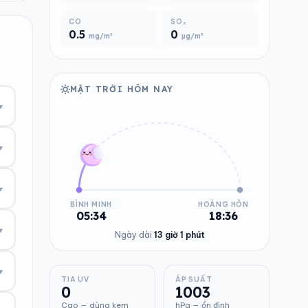
CO
SO₂
0.5
0
mg/m³
µg/m³
MẶT TRỜI HÔM NAY
▾
▾
▾
BÌNH MINH
HOÀNG HÔN
05:34
18:36
▾
Ngày dài
13 giờ 1 phút
▾
TIA UV
ÁP SUẤT
0
1003
Cao — dùng kem
hPa — ổn định