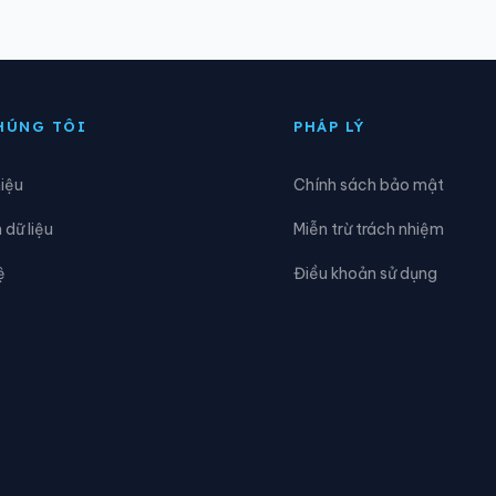
oàng Su Phì
Xã Hồng Sơn
ùng Đức
Xã Hùng Lợi
HÚNG TÔI
PHÁP LÝ
iên Đài
Xã Kiến Thiết
hiệu
Chính sách bảo mật
ao Chải
Xã Liên Hiệp
dữ liệu
Miễn trừ trách nhiệm
ũng Cú
Xã Lũng Phìn
ệ
Điều khoản sử dụng
èo Vạc
Xã Minh Ngọc
inh Tân
Xã Minh Thanh
ậm Dịch
Xã Nghĩa Thuận
hữ Khê
Xã Niêm Sơn