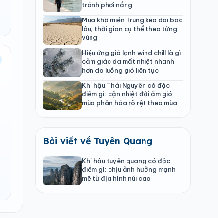
tránh phơi nắng
Mùa khô miền Trung kéo dài bao
lâu, thời gian cụ thể theo từng
vùng
Hiệu ứng gió lạnh wind chill là gì
cảm giác da mất nhiệt nhanh
hơn do luồng gió liên tục
Khí hậu Thái Nguyên có đặc
điểm gì: cận nhiệt đới ẩm gió
mùa phân hóa rõ rệt theo mùa
Bài viết về Tuyên Quang
Khí hậu tuyên quang có đặc
điểm gì: chịu ảnh hưởng mạnh
mẽ từ địa hình núi cao