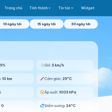
Trang chủ
Tỉnh thành
Tin tức
Widget
10 ngày tới
15 ngày tới
30 ngày tới
99%
Gió:
3 km/h
n:
10 km
Cảm giác:
25°C
%
Áp suất:
1003 hPa
:
0
Điểm sương:
24°C