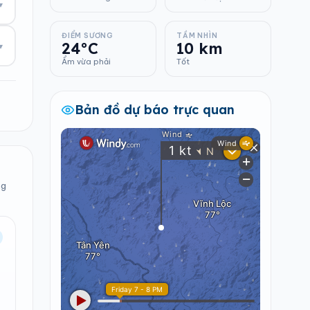
▾
ĐIỂM SƯƠNG
TẦM NHÌN
24°C
10 km
▾
Ẩm vừa phải
Tốt
Bản đồ dự báo trực quan
ng