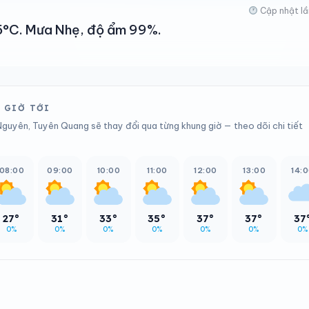
Cập nhật lầ
 25°C. Mưa Nhẹ, độ ẩm 99%.
2 GIỜ TỚI
Nguyên, Tuyên Quang sẽ thay đổi qua từng khung giờ — theo dõi chi tiết
08:00
09:00
10:00
11:00
12:00
13:00
14:
27°
31°
33°
35°
37°
37°
37
0%
0%
0%
0%
0%
0%
0%