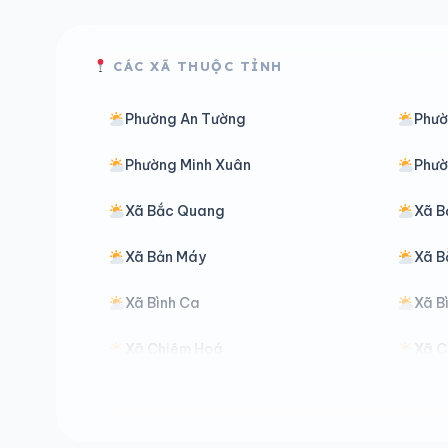
CÁC XÃ THUỘC TỈNH
Phường An Tường
Phườ
Phường Minh Xuân
Phườ
Xã Bắc Quang
Xã B
Xã Bản Máy
Xã B
Xã Bình Ca
Xã B
Xã Chiêm Hoá
Xã C
Xã Đồng Văn
Xã Đ
Xã Đường Thượng
Xã G