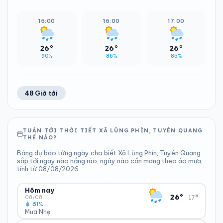
15:00
16:00
17:00
26°
26°
26°
90%
86%
85%
48 Giờ tới
TUẦN TỚI THỜI TIẾT XÃ LŨNG PHÌN, TUYÊN QUANG
THẾ NÀO?
Bảng dự báo từng ngày cho biết Xã Lũng Phìn, Tuyên Quang
sắp tới ngày nào nắng ráo, ngày nào cần mang theo áo mưa,
tính từ 08/08/2026.
Hôm nay
▾
26°
17°
08/08
61%
Mưa Nhẹ