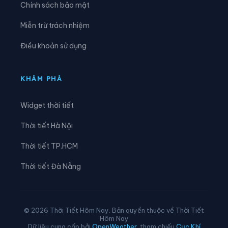
Chính sách bảo mật
Xã Liên Hiệp
Xã Linh Hồ
Miễn trừ trách nhiệm
Xã Lực Hành
Xã Lũng Cú
Điều khoản sử dụng
Xã Lùng Tám
Xã Mậu Duệ
Xã Mèo Vạc
Xã Minh Ngọc
KHÁM PHÁ
Xã Minh Quang
Xã Minh Sơn
Widget thời tiết
Xã Minh Tân
Xã Minh Thanh
Thời tiết Hà Nội
Xã Nà Hang
Xã Nấm Dẩn
Thời tiết TP.HCM
Xã Nậm Dịch
Xã Nghĩa Thuận
Thời tiết Đà Nẵng
Xã Ngọc Đường
Xã Ngọc Long
Xã Nhữ Khê
Xã Niêm Sơn
© 2026 Thời Tiết Hôm Nay. Bản quyền thuộc về Thời Tiết
Hôm Nay
Xã Pà Vầy Sủ
Xã Phố Bảng
Dữ liệu cung cấp bởi
OpenWeather
, tham chiếu
Cục Khí