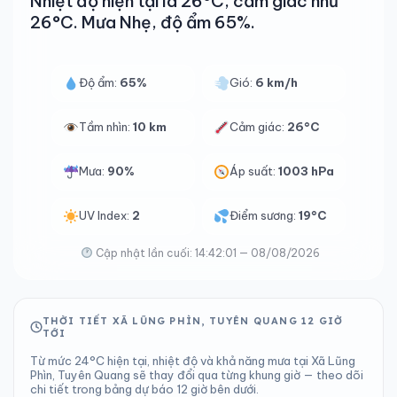
Nhiệt độ hiện tại là 26°C, cảm giác như
26°C. Mưa Nhẹ, độ ẩm 65%.
Độ ẩm:
65%
Gió:
6 km/h
Tầm nhìn:
10 km
Cảm giác:
26°C
Mưa:
90%
Áp suất:
1003 hPa
UV Index:
2
Điểm sương:
19°C
Cập nhật lần cuối: 14:42:01 — 08/08/2026
THỜI TIẾT XÃ LŨNG PHÌN, TUYÊN QUANG 12 GIỜ
TỚI
Từ mức 24°C hiện tại, nhiệt độ và khả năng mưa tại Xã Lũng
Phìn, Tuyên Quang sẽ thay đổi qua từng khung giờ — theo dõi
chi tiết trong bảng dự báo 12 giờ bên dưới.