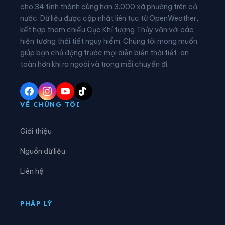
Xã Đồng Tâm
Xã Đông Thọ
cho 34 tỉnh thành cùng hơn 3.000 xã phường trên cả
nước. Dữ liệu được cập nhật liên tục từ OpenWeather,
Xã Đồng Văn
Xã Đồng Yên
kết hợp tham chiếu Cục Khí tượng Thủy văn với các
hiện tượng thời tiết nguy hiểm. Chúng tôi mong muốn
Xã Du Già
Xã Đường Hồng
giúp bạn chủ động trước mọi diễn biến thời tiết, an
Xã Đường Thượng
Xã Giáp Trung
toàn hơn khi ra ngoài và trong mỗi chuyến đi.
Xã Hàm Yên
Xã Hồ Thầu
Xã Hòa An
Xã Hoàng Su Phì
VỀ CHÚNG TÔI
Xã Hồng Sơn
Xã Hồng Thái
Giới thiệu
Xã Hùng An
Xã Hùng Đức
Nguồn dữ liệu
Xã Hùng Lợi
Xã Khâu Vai
Liên hệ
Xã Khuôn Lùng
Xã Kiên Đài
Xã Kiến Thiết
Xã Kim Bình
PHÁP LÝ
Xã Lâm Bình
Xã Lao Chải