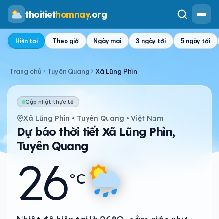
thoitiet
homnay
.org
Hiện tại
Theo giờ
Ngày mai
3 ngày tới
5 ngày tới
Trang chủ
Tuyên Quang
Xã Lũng Phìn
Cập nhật thực tế
Xã Lũng Phìn • Tuyên Quang • Việt Nam
Dự báo thời tiết Xã Lũng Phìn,
Tuyên Quang
26
°C