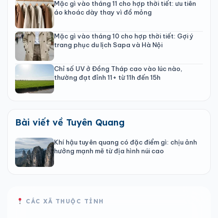
Mặc gì vào tháng 11 cho hợp thời tiết: ưu tiên
áo khoác dày thay vì đồ mỏng
Mặc gì vào tháng 10 cho hợp thời tiết: Gợi ý
trang phục du lịch Sapa và Hà Nội
Chỉ số UV ở Đồng Tháp cao vào lúc nào,
thường đạt đỉnh 11+ từ 11h đến 15h
Bài viết về Tuyên Quang
Khí hậu tuyên quang có đặc điểm gì: chịu ảnh
hưởng mạnh mẽ từ địa hình núi cao
CÁC XÃ THUỘC TỈNH