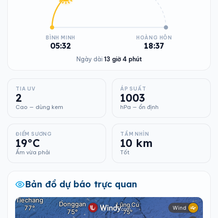
BÌNH MINH
HOÀNG HÔN
05:32
18:37
Ngày dài
13 giờ 4 phút
TIA UV
ÁP SUẤT
2
1003
Cao — dùng kem
hPa — ổn định
ĐIỂM SƯƠNG
TẦM NHÌN
19°C
10 km
Ẩm vừa phải
Tốt
Bản đồ dự báo trực quan