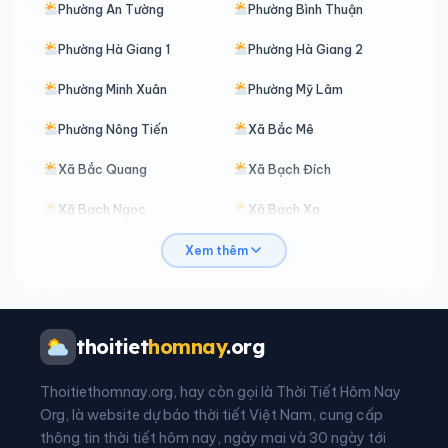
Phường An Tường
Phường Bình Thuận
Phường Hà Giang 1
Phường Hà Giang 2
Phường Minh Xuân
Phường Mỹ Lâm
Phường Nông Tiến
Xã Bắc Mê
Xã Bắc Quang
Xã Bạch Đích
Xã Bạch Ngọc
Xã Bạch Xa
Xã Bản Máy
Xã Bằng Hành
Xem thêm
Xã Bằng Lang
Xã Bình An
Xã Bình Ca
Xã Bình Xa
thoitiet
homnay
.org
Xã Cán Tỷ
Xã Cao Bồ
Thoitiethomnay.org, hay còn gọi là Thời Tiết Hôm Nay
Xã Chiêm Hoá
Xã Côn Lôn
Org, là website dự báo thời tiết Việt Nam, cung cấp
thông tin thời tiết hôm nay, ngày mai và 30 ngày tới