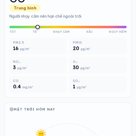
Trung bình
Người nhạy cảm nên hạn chế ngoài trời.
TỐT
TB
NHẠY CẢM
XẤU
NGUY HIỂM
PM2.5
PM10
16
20
µg/m³
µg/m³
NO₂
O₃
3
30
µg/m³
µg/m³
CO
SO₂
0.4
1
mg/m³
µg/m³
MẶT TRỜI HÔM NAY