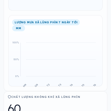
LƯỢNG MƯA XÃ LŨNG PHÌN 7 NGÀY TỚI
MM
CHẤT LƯỢNG KHÔNG KHÍ XÃ LŨNG PHÌN
60