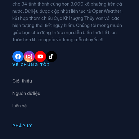
Xã Đồng Tâm
Xã Đông Thọ
cho 34 tỉnh thành cùng hơn 3.000 xã phường trên cả
nước. Dữ liệu được cập nhật liên tục từ OpenWeather,
Xã Đồng Văn
Xã Đồng Yên
kết hợp tham chiếu Cục Khí tượng Thủy văn với các
hiện tượng thời tiết nguy hiểm. Chúng tôi mong muốn
Xã Du Già
Xã Đường Hồng
giúp bạn chủ động trước mọi diễn biến thời tiết, an
Xã Giáp Trung
Xã Hàm Yên
toàn hơn khi ra ngoài và trong mỗi chuyến đi.
Xã Hồ Thầu
Xã Hòa An
Xã Hoàng Su Phì
Xã Hồng Sơn
VỀ CHÚNG TÔI
Xã Hồng Thái
Xã Hùng An
Giới thiệu
Xã Hùng Đức
Xã Hùng Lợi
Nguồn dữ liệu
Xã Khâu Vai
Xã Khuôn Lùng
Liên hệ
Xã Kiên Đài
Xã Kiến Thiết
Xã Kim Bình
Xã Lâm Bình
PHÁP LÝ
Xã Lao Chải
Xã Liên Hiệp