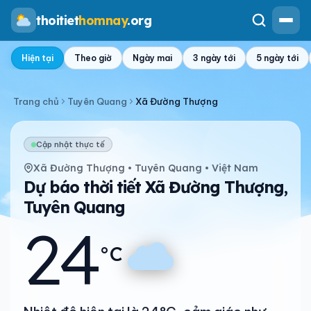
thoitiet
homnay
.org
Hiện tại
Theo giờ
Ngày mai
3 ngày tới
5 ngày tới
Trang chủ
Tuyên Quang
Xã Đường Thượng
Cập nhật thực tế
Xã Đường Thượng • Tuyên Quang • Việt Nam
Dự báo thời tiết Xã Đường Thượng,
Tuyên Quang
24
°C