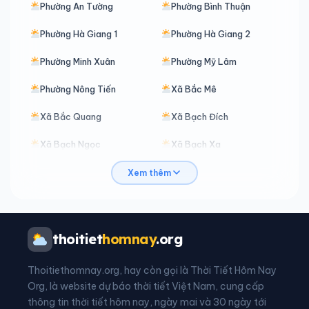
Phường An Tường
Phường Bình Thuận
Phường Hà Giang 1
Phường Hà Giang 2
Phường Minh Xuân
Phường Mỹ Lâm
Phường Nông Tiến
Xã Bắc Mê
Xã Bắc Quang
Xã Bạch Đích
Xã Bạch Ngọc
Xã Bạch Xa
Xã Bản Máy
Xã Bằng Hành
Xem thêm
Xã Bằng Lang
Xã Bình An
Xã Bình Ca
Xã Bình Xa
thoitiet
homnay
.org
Xã Cán Tỷ
Xã Cao Bồ
Thoitiethomnay.org, hay còn gọi là Thời Tiết Hôm Nay
Xã Chiêm Hoá
Xã Côn Lôn
Org, là website dự báo thời tiết Việt Nam, cung cấp
thông tin thời tiết hôm nay, ngày mai và 30 ngày tới