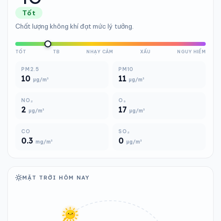
Tốt
Chất lượng không khí đạt mức lý tưởng.
TỐT
TB
NHẠY CẢM
XẤU
NGUY HIỂM
PM2.5
PM10
10
11
µg/m³
µg/m³
NO₂
O₃
2
17
µg/m³
µg/m³
CO
SO₂
0.3
0
mg/m³
µg/m³
MẶT TRỜI HÔM NAY