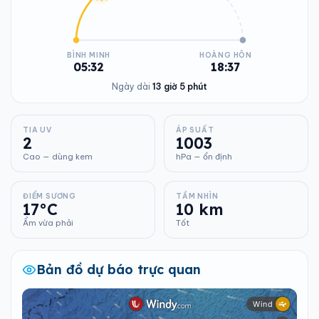
BÌNH MINH
HOÀNG HÔN
05:32
18:37
Ngày dài
13 giờ 5 phút
TIA UV
ÁP SUẤT
2
1003
Cao — dùng kem
hPa — ổn định
ĐIỂM SƯƠNG
TẦM NHÌN
17°C
10 km
Ẩm vừa phải
Tốt
Bản đồ dự báo trực quan