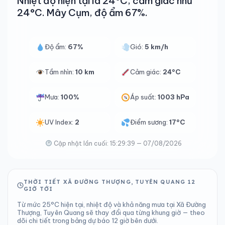
Nhiệt độ hiện tại là 24°C, cảm giác như
24°C. Mây Cụm, độ ẩm 67%.
Độ ẩm:
67%
Gió:
5 km/h
Tầm nhìn:
10 km
Cảm giác:
24°C
Mưa:
100%
Áp suất:
1003 hPa
UV Index:
2
Điểm sương:
17°C
Cập nhật lần cuối: 15:29:39 — 07/08/2026
THỜI TIẾT XÃ ĐƯỜNG THƯỢNG, TUYÊN QUANG 12
GIỜ TỚI
Từ mức 25°C hiện tại, nhiệt độ và khả năng mưa tại Xã Đường
Thượng, Tuyên Quang sẽ thay đổi qua từng khung giờ — theo
dõi chi tiết trong bảng dự báo 12 giờ bên dưới.