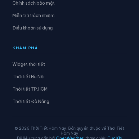
Chính sách bảo mật
Xã Linh Hồ
Xã Lực Hành
Miễn trừ trách nhiệm
Xã Lũng Cú
Xã Lũng Phìn
Điều khoản sử dụng
Xã Lùng Tám
Xã Mậu Duệ
Xã Mèo Vạc
Xã Minh Ngọc
KHÁM PHÁ
Xã Minh Quang
Xã Minh Sơn
Widget thời tiết
Xã Minh Tân
Xã Minh Thanh
Thời tiết Hà Nội
Xã Nà Hang
Xã Nấm Dẩn
Thời tiết TP.HCM
Xã Nậm Dịch
Xã Nghĩa Thuận
Thời tiết Đà Nẵng
Xã Ngọc Đường
Xã Ngọc Long
Xã Nhữ Khê
Xã Niêm Sơn
© 2026 Thời Tiết Hôm Nay. Bản quyền thuộc về Thời Tiết
Hôm Nay
Xã Pà Vầy Sủ
Xã Phố Bảng
Dữ liệu cung cấp bởi
OpenWeather
, tham chiếu
Cục Khí