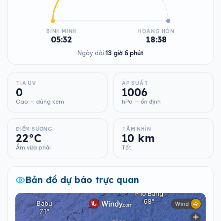
BÌNH MINH
HOÀNG HÔN
05:32
18:38
Ngày dài
13 giờ 6 phút
TIA UV
ÁP SUẤT
0
1006
Cao — dùng kem
hPa — ổn định
ĐIỂM SƯƠNG
TẦM NHÌN
22°C
10 km
Ẩm vừa phải
Tốt
Bản đồ dự báo trực quan