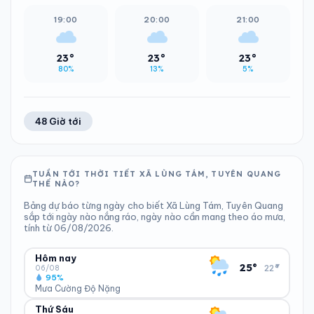
19:00
20:00
21:00
23°
23°
23°
80%
13%
5%
48 Giờ tới
TUẦN TỚI THỜI TIẾT XÃ LÙNG TÁM, TUYÊN QUANG
THẾ NÀO?
Bảng dự báo từng ngày cho biết Xã Lùng Tám, Tuyên Quang
sắp tới ngày nào nắng ráo, ngày nào cần mang theo áo mưa,
tính từ 06/08/2026.
Hôm nay
▾
25°
22°
06/08
95%
Mưa Cường Độ Nặng
Thứ Sáu
ĐỘ ẨM
GIÓ