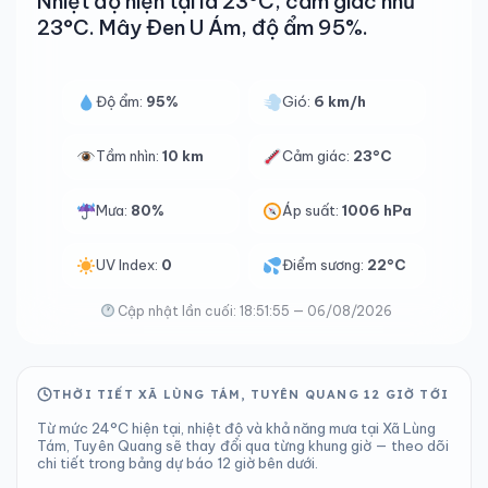
Nhiệt độ hiện tại là 23°C, cảm giác như
23°C. Mây Đen U Ám, độ ẩm 95%.
Độ ẩm:
95%
Gió:
6 km/h
Tầm nhìn:
10 km
Cảm giác:
23°C
Mưa:
80%
Áp suất:
1006 hPa
UV Index:
0
Điểm sương:
22°C
Cập nhật lần cuối: 18:51:55 — 06/08/2026
THỜI TIẾT XÃ LÙNG TÁM, TUYÊN QUANG 12 GIỜ TỚI
Từ mức 24°C hiện tại, nhiệt độ và khả năng mưa tại Xã Lùng
Tám, Tuyên Quang sẽ thay đổi qua từng khung giờ — theo dõi
chi tiết trong bảng dự báo 12 giờ bên dưới.