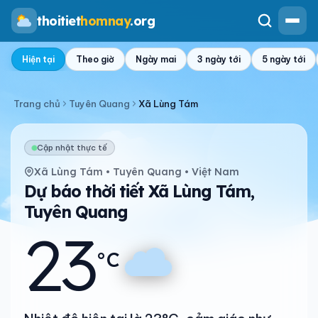
thoitiet
homnay
.org
Hiện tại
Theo giờ
Ngày mai
3 ngày tới
5 ngày tới
Trang chủ
Tuyên Quang
Xã Lùng Tám
Cập nhật thực tế
Xã Lùng Tám • Tuyên Quang • Việt Nam
Dự báo thời tiết Xã Lùng Tám,
Tuyên Quang
23
°C