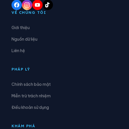
Xã Hòa An
Xã Hoàng Su Phì
VỀ CHÚNG TÔI
Xã Hồng Sơn
Xã Hồng Thái
Giới thiệu
Xã Hùng An
Xã Hùng Đức
Nguồn dữ liệu
Xã Hùng Lợi
Xã Khâu Vai
Liên hệ
Xã Khuôn Lùng
Xã Kiên Đài
Xã Kiến Thiết
Xã Kim Bình
PHÁP LÝ
Xã Lâm Bình
Xã Lao Chải
Chính sách bảo mật
Xã Liên Hiệp
Xã Linh Hồ
Miễn trừ trách nhiệm
Xã Lực Hành
Xã Lũng Cú
Điều khoản sử dụng
Xã Lũng Phìn
Xã Mậu Duệ
Xã Mèo Vạc
Xã Minh Ngọc
KHÁM PHÁ