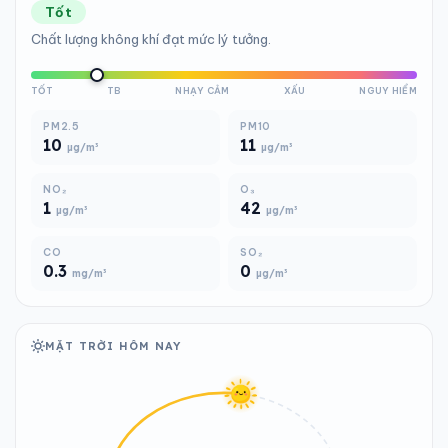
Tốt
Chất lượng không khí đạt mức lý tưởng.
TỐT
TB
NHẠY CẢM
XẤU
NGUY HIỂM
PM2.5
PM10
10
11
µg/m³
µg/m³
NO₂
O₃
1
42
µg/m³
µg/m³
CO
SO₂
0.3
0
mg/m³
µg/m³
MẶT TRỜI HÔM NAY