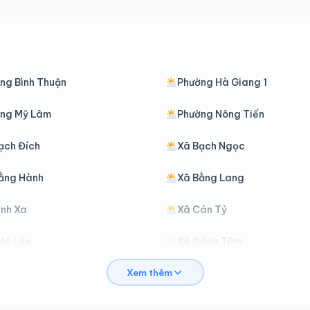
ng Bình Thuận
Phường Hà Giang 1
ng Mỹ Lâm
Phường Nông Tiến
ạch Đích
Xã Bạch Ngọc
ằng Hành
Xã Bằng Lang
ình Xa
Xã Cán Tỷ
ôn Lôn
Xã Đồng Tâm
Xem thêm
ồng Yên
Xã Du Già
iáp Trung
Xã Hàm Yên