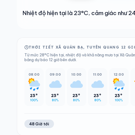
Nhiệt độ hiện tại là 23°C, cảm giác như
THỜI TIẾT XÃ QUẢN BẠ, TUYÊN QUANG 12 GI
Từ mức 28°C hiện tại, nhiệt độ và khả năng mưa tại Xã Quản
bảng dự báo 12 giờ bên dưới.
08:00
09:00
10:00
11:00
12:00
23°
23°
23°
23°
23°
100%
80%
80%
80%
100%
48 Giờ tới