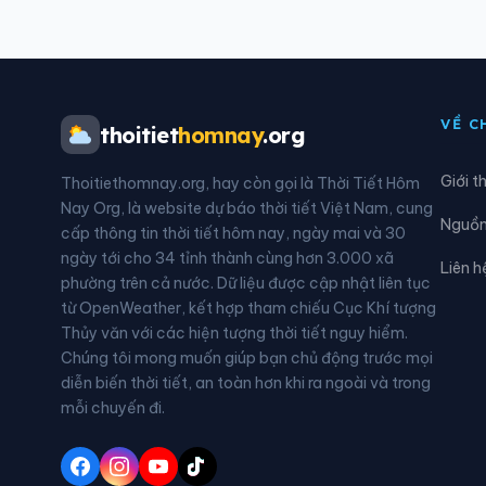
Xã Hòa An
Xã H
Xã Hùng An
Xã H
VỀ C
thoitiet
homnay
.org
Xã Khuôn Lùng
Xã K
Giới t
Thoitiethomnay.org, hay còn gọi là Thời Tiết Hôm
Xã Lâm Bình
Xã L
Nay Org, là website dự báo thời tiết Việt Nam, cung
Nguồn 
cấp thông tin thời tiết hôm nay, ngày mai và 30
Xã Lực Hành
Xã L
ngày tới cho 34 tỉnh thành cùng hơn 3.000 xã
Liên h
phường trên cả nước. Dữ liệu được cập nhật liên tục
Xã Mậu Duệ
Xã M
từ OpenWeather, kết hợp tham chiếu Cục Khí tượng
Thủy văn với các hiện tượng thời tiết nguy hiểm.
Xã Minh Sơn
Xã M
Chúng tôi mong muốn giúp bạn chủ động trước mọi
diễn biến thời tiết, an toàn hơn khi ra ngoài và trong
Xã Nấm Dẩn
Xã N
mỗi chuyến đi.
Xã Ngọc Long
Xã N