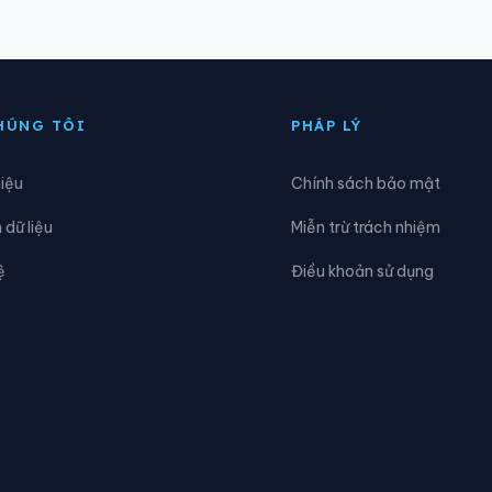
oàng Su Phì
Xã Hồng Sơn
ùng Đức
Xã Hùng Lợi
HÚNG TÔI
PHÁP LÝ
iên Đài
Xã Kiến Thiết
hiệu
Chính sách bảo mật
ao Chải
Xã Liên Hiệp
dữ liệu
Miễn trừ trách nhiệm
ũng Cú
Xã Lũng Phìn
ệ
Điều khoản sử dụng
èo Vạc
Xã Minh Ngọc
inh Tân
Xã Minh Thanh
ậm Dịch
Xã Nghĩa Thuận
hữ Khê
Xã Niêm Sơn