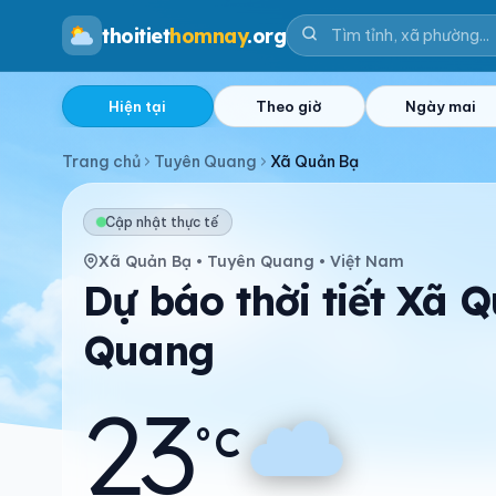
thoitiet
homnay
.org
Hiện tại
Theo giờ
Ngày mai
Trang chủ
Tuyên Quang
Xã Quản Bạ
Cập nhật thực tế
Xã Quản Bạ • Tuyên Quang • Việt Nam
Dự báo thời tiết Xã 
Quang
23
°C