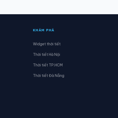
Xã Hồng Thái
Xã Khâu Vai
KHÁM PHÁ
Xã Kim Bình
Widget thời tiết
Xã Linh Hồ
Thời tiết Hà Nội
Xã Lùng Tám
Thời tiết TP.HCM
Xã Minh Quang
Thời tiết Đà Nẵng
Xã Nà Hang
Xã Ngọc Đường
Xã Pà Vầy Sủ