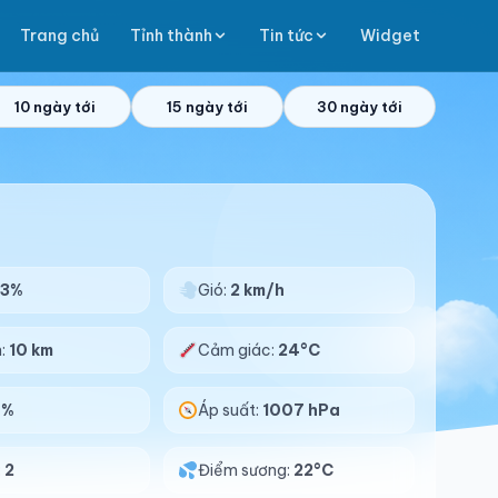
Trang chủ
Tỉnh thành
Tin tức
Widget
10 ngày tới
15 ngày tới
30 ngày tới
93%
Gió:
2 km/h
n:
10 km
Cảm giác:
24°C
0%
Áp suất:
1007 hPa
:
2
Điểm sương:
22°C