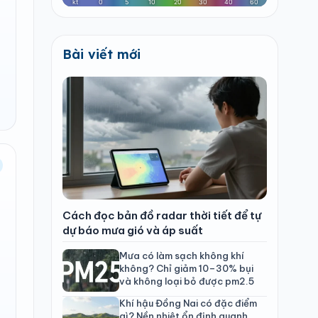
Bài viết mới
Cách đọc bản đồ radar thời tiết để tự
dự báo mưa gió và áp suất
Mưa có làm sạch không khí
không? Chỉ giảm 10–30% bụi
và không loại bỏ được pm2.5
Khí hậu Đồng Nai có đặc điểm
gì? Nền nhiệt ổn định quanh