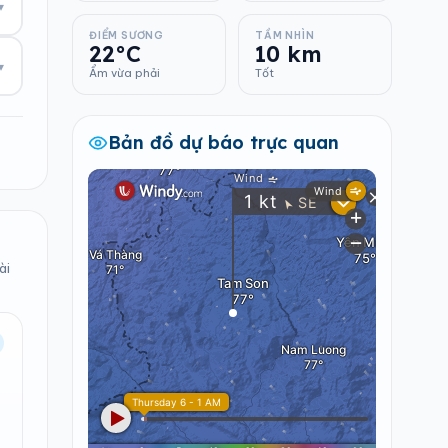
▾
ĐIỂM SƯƠNG
TẦM NHÌN
22°C
10 km
▾
Ẩm vừa phải
Tốt
Bản đồ dự báo trực quan
ài