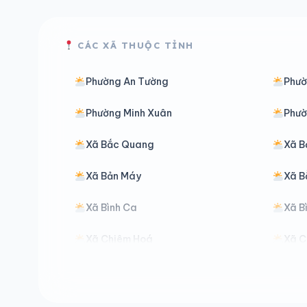
CÁC XÃ THUỘC TỈNH
Phường An Tường
Phườ
Phường Minh Xuân
Phườ
Xã Bắc Quang
Xã B
Xã Bản Máy
Xã B
Xã Bình Ca
Xã B
Xã Chiêm Hoá
Xã C
Xã Đồng Văn
Xã Đ
Xã Đường Thượng
Xã G