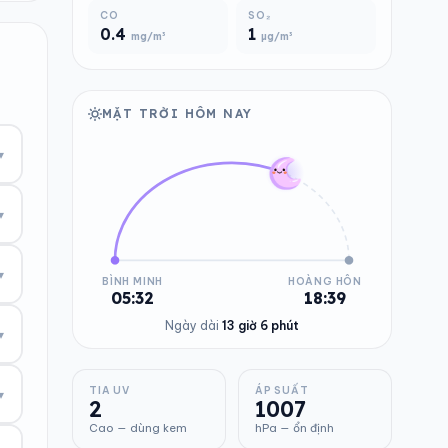
CO
SO₂
0.4
1
mg/m³
µg/m³
MẶT TRỜI HÔM NAY
▾
▾
▾
BÌNH MINH
HOÀNG HÔN
05:32
18:39
Ngày dài
13 giờ 6 phút
▾
TIA UV
ÁP SUẤT
▾
2
1007
Cao — dùng kem
hPa — ổn định