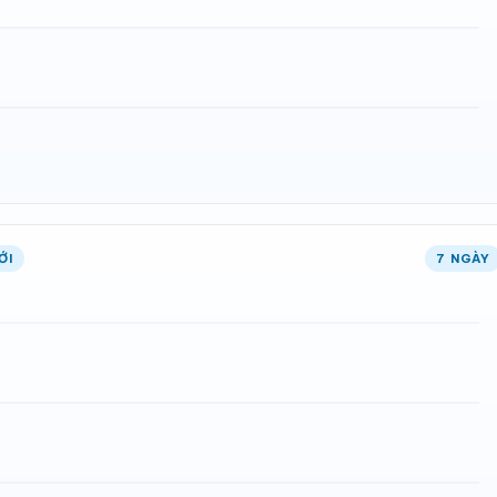
ỚI
7 NGÀY