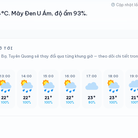
Cập nhật lầ
 24°C. Mây Đen U Ám, độ ẩm 93%.
Ờ TỚI
 Bạ, Tuyên Quang sẽ thay đổi qua từng khung giờ — theo dõi chi tiết tro
13:00
14:00
15:00
16:00
17:00
18:00
19:
22°
22°
21°
22°
23°
23°
21
100%
100%
100%
100%
80%
100%
100