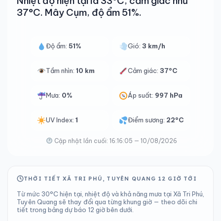
Nhiệt độ hiện tại là 33°C, cảm giác như
37°C. Mây Cụm, độ ẩm 51%.
Độ ẩm:
51%
Gió:
3 km/h
Tầm nhìn:
10 km
Cảm giác:
37°C
Mưa:
0%
Áp suất:
997 hPa
UV Index:
1
Điểm sương:
22°C
Cập nhật lần cuối: 16:16:05 — 10/08/2026
THỜI TIẾT XÃ TRI PHÚ, TUYÊN QUANG 12 GIỜ TỚI
Từ mức 30°C hiện tại, nhiệt độ và khả năng mưa tại Xã Tri Phú,
Tuyên Quang sẽ thay đổi qua từng khung giờ — theo dõi chi
tiết trong bảng dự báo 12 giờ bên dưới.