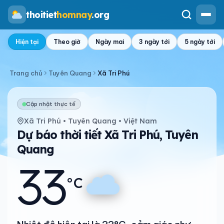
thoitiet
homnay
.org
Hiện tại
Theo giờ
Ngày mai
3 ngày tới
5 ngày tới
Trang chủ
Tuyên Quang
Xã Tri Phú
Cập nhật thực tế
Xã Tri Phú • Tuyên Quang • Việt Nam
Dự báo thời tiết Xã Tri Phú, Tuyên
Quang
33
°C