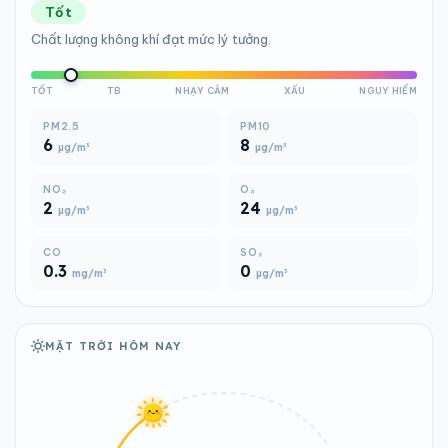
Tốt
Chất lượng không khí đạt mức lý tưởng.
TỐT
TB
NHẠY CẢM
XẤU
NGUY HIỂM
PM2.5
PM10
6
8
µg/m³
µg/m³
NO₂
O₃
2
24
µg/m³
µg/m³
CO
SO₂
0.3
0
mg/m³
µg/m³
MẶT TRỜI HÔM NAY