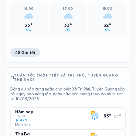
16:00
17:00
18:00
33°
33°
32°
0%
0%
0%
48 Giờ tới
TUẦN TỚI THỜI TIẾT XÃ TRI PHÚ, TUYÊN QUANG
THẾ NÀO?
Bảng dự báo từng ngày cho biết Xã Tri Phú, Tuyên Quang sắp
tới ngày nào nắng ráo, ngày nào cần mang theo áo mưa, tính
từ 10/08/2026.
Hôm nay
▾
35°
23°
10/08
47%
Mưa Nhẹ
Thứ Ba
ĐỘ ẨM
GIÓ