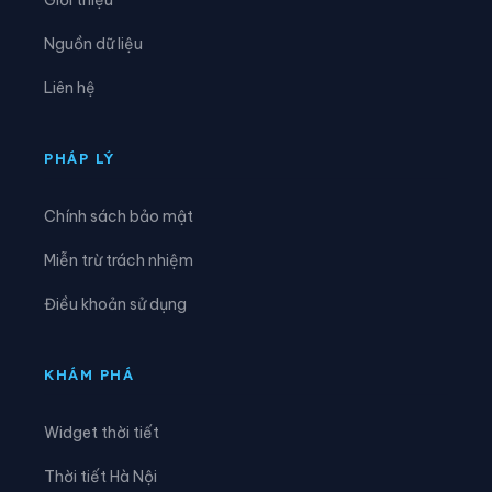
Xã Hùng An
Xã Hùng Đức
Nguồn dữ liệu
Xã Hùng Lợi
Xã Khâu Vai
Liên hệ
Xã Khuôn Lùng
Xã Kiên Đài
Xã Kiến Thiết
Xã Kim Bình
PHÁP LÝ
Xã Lâm Bình
Xã Lao Chải
Chính sách bảo mật
Xã Liên Hiệp
Xã Linh Hồ
Miễn trừ trách nhiệm
Xã Lực Hành
Xã Lũng Cú
Điều khoản sử dụng
Xã Lũng Phìn
Xã Lùng Tám
Xã Mậu Duệ
Xã Mèo Vạc
KHÁM PHÁ
Xã Minh Ngọc
Xã Minh Quang
Widget thời tiết
Xã Minh Sơn
Xã Minh Tân
Thời tiết Hà Nội