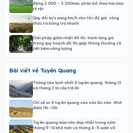
động 2.000 – 3.000mm, phân bố theo hai mùa
rõ rệt
Quy đổi m/s sang km/h cho tốc độ gió: công
thức và bảng tra nhanh
Giải pháp giảm nhiệt đô thị: hành lang gió
trong quy hoạch đô thị giúp thông thoáng và
tiết kiệm năng lượng
Bài viết về Tuyên Quang
Tháng nào lạnh nhất ở tuyên quang: tháng 12
và tháng 2 là câu trả lời
Chỉ số uv ở tuyên quang cao vào lúc nào: đỉnh
điểm 11h-13h
Tuyên quang mùa nào đẹp nhất trong năm:
tháng 9-10 khô mát và tháng 4-5 xuân về