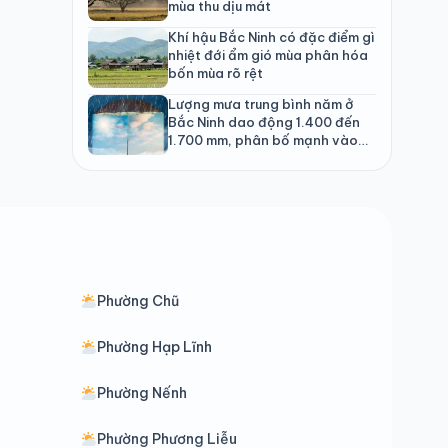
mùa thu dịu mát
Khí hậu Bắc Ninh có đặc điểm gì
nhiệt đới ẩm gió mùa phân hóa
bốn mùa rõ rệt
Lượng mưa trung bình năm ở
Bắc Ninh dao động 1.400 đến
1.700 mm, phân bố mạnh vào
mùa hè
Phường Chũ
Phường Hạp Lĩnh
Phường Nếnh
Phường Phương Liễu