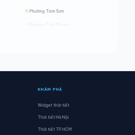
Phường Tam Sơn
Phường Tiền Phong
Phường Từ Sơn
Phường Yên Dũng
Xã Biển Động
Xã Cao Đức
KHÁM PHÁ
Xã Đại Sơn
Widget thời tiết
Xã Đông Phú
Thời tiết Hà Nội
Xã Hiệp Hòa
Thời tiết TP.HCM