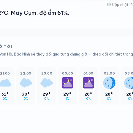
Cập nhật lầ
 42°C. Mây Cụm, độ ẩm 61%.
Ờ TỚI
Vân Hà, Bắc Ninh sẽ thay đổi qua từng khung giờ — theo dõi chi tiết trong
21:00
22:00
23:00
00:00
01:00
02:00
03:
31°
30°
29°
29°
28°
28°
28
0%
0%
0%
1%
0%
0%
0%