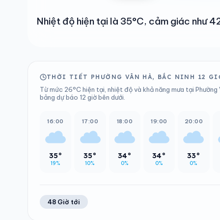
Nhiệt độ hiện tại là 35°C, cảm giác như
THỜI TIẾT PHƯỜNG VÂN HÀ, BẮC NINH 12 GI
Từ mức 26°C hiện tại, nhiệt độ và khả năng mưa tại Phường 
bảng dự báo 12 giờ bên dưới.
16:00
17:00
18:00
19:00
20:00
35°
35°
34°
34°
33°
19%
10%
0%
0%
0%
48 Giờ tới