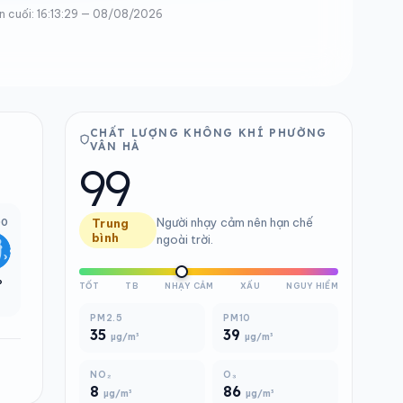
n cuối: 16:13:29 — 08/08/2026
CHẤT LƯỢNG KHÔNG KHÍ PHƯỜNG
VÂN HÀ
99
Người nhạy cảm nên hạn chế
00
Trung
bình
ngoài trời.
°
TỐT
TB
NHẠY CẢM
XẤU
NGUY HIỂM
PM2.5
PM10
35
39
µg/m³
µg/m³
NO₂
O₃
8
86
µg/m³
µg/m³