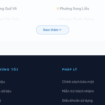
ng Quế Võ
Phường Song Liễu
ng Tân Tiến
Phường Thuận Thành
Xem thêm
ng Trí Quả
Phường Tự Lạn
ng Võ Cường
Phường Vũ Ninh
ắc Lũng
Xã Bảo Đài
ố Hạ
Xã Cẩm Lý
HÚNG TÔI
PHÁP LÝ
ại Đồng
Xã Đại Lai
hiệu
Chính sách bảo mật
ông Cứu
Xã Đồng Kỳ
dữ liệu
Miễn trừ trách nhiệm
ương Hưu
Xã Gia Bình
ệ
Điều khoản sử dụng