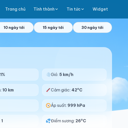
Trang chủ
Tỉnh thành
Tin tức
Widget
10 ngày tới
15 ngày tới
30 ngày tới
1%
Gió:
5 km/h
n:
10 km
Cảm giác:
42°C
%
Áp suất:
999 hPa
:
1
Điểm sương:
26°C