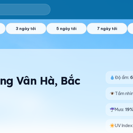
3 ngày tới
5 ngày tới
7 ngày tới
ờng Vân Hà, Bắc
Độ ẩm:
6
Tầm nhì
Mưa:
19
UV Index