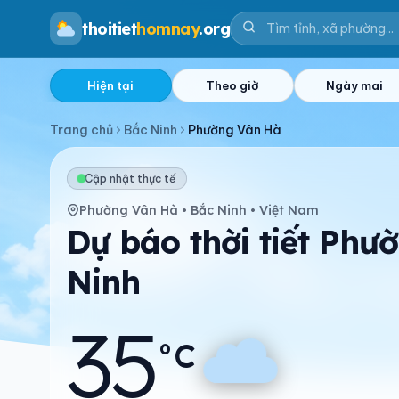
thoitiet
homnay
.org
Hiện tại
Theo giờ
Ngày mai
Trang chủ
Bắc Ninh
Phường Vân Hà
Cập nhật thực tế
Phường Vân Hà • Bắc Ninh • Việt Nam
Dự báo thời tiết Phư
Ninh
35
°C