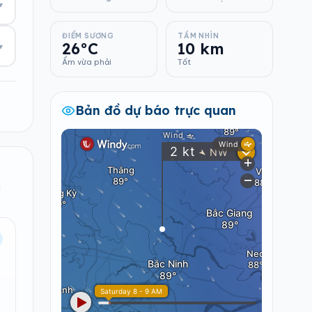
▾
ĐIỂM SƯƠNG
TẦM NHÌN
26°C
10 km
▾
Ẩm vừa phải
Tốt
Bản đồ dự báo trực quan
i