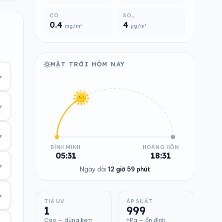
CO
SO₂
0.4
4
mg/m³
µg/m³
MẶT TRỜI HÔM NAY
▾
▾
▾
BÌNH MINH
HOÀNG HÔN
05:31
18:31
▾
Ngày dài
12 giờ 59 phút
▾
TIA UV
ÁP SUẤT
1
999
Cao — dùng kem
hPa — ổn định