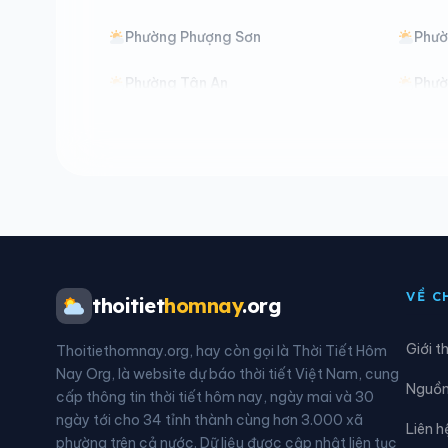
Phường Phượng Sơn
Phườ
Phường Tân An
Phườ
Phường Trạm Lộ
Phườ
Phường Việt Yên
Phườ
Xã An Lạc
Xã B
Xã Biên Sơn
Xã B
VỀ C
thoitiet
homnay
.org
Xã Chi Lăng
Xã Đ
Giới t
Thoitiethomnay.org, hay còn gọi là Thời Tiết Hôm
Xã Đèo Gia
Xã Đ
Nay Org, là website dự báo thời tiết Việt Nam, cung
Nguồn 
cấp thông tin thời tiết hôm nay, ngày mai và 30
Xã Đồng Việt
Xã D
ngày tới cho 34 tỉnh thành cùng hơn 3.000 xã
Liên h
phường trên cả nước. Dữ liệu được cập nhật liên tục