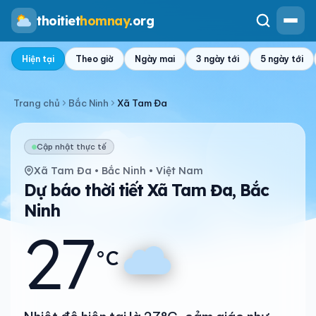
thoitiet
homnay
.org
Hiện tại
Theo giờ
Ngày mai
3 ngày tới
5 ngày tới
Trang chủ
Bắc Ninh
Xã Tam Đa
Cập nhật thực tế
Xã Tam Đa • Bắc Ninh • Việt Nam
Dự báo thời tiết Xã Tam Đa, Bắc
Ninh
27
°C