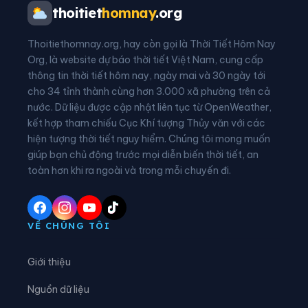
Phường Phượng Sơn
Phường Quế Võ
thoitiet
homnay
.org
Phường Song Liễu
Phường Tam Sơn
Thoitiethomnay.org, hay còn gọi là Thời Tiết Hôm Nay
Phường Tân An
Phường Tân Tiến
Org, là website dự báo thời tiết Việt Nam, cung cấp
thông tin thời tiết hôm nay, ngày mai và 30 ngày tới
Phường Thuận Thành
Phường Tiền Phong
cho 34 tỉnh thành cùng hơn 3.000 xã phường trên cả
nước. Dữ liệu được cập nhật liên tục từ OpenWeather,
Phường Trạm Lộ
Phường Trí Quả
kết hợp tham chiếu Cục Khí tượng Thủy văn với các
hiện tượng thời tiết nguy hiểm. Chúng tôi mong muốn
Phường Tự Lạn
Phường Từ Sơn
giúp bạn chủ động trước mọi diễn biến thời tiết, an
Phường Vân Hà
Phường Việt Yên
toàn hơn khi ra ngoài và trong mỗi chuyến đi.
Phường Võ Cường
Phường Vũ Ninh
Phường Yên Dũng
Xã An Lạc
VỀ CHÚNG TÔI
Xã Bắc Lũng
Xã Bảo Đài
Giới thiệu
Xã Biển Động
Xã Biên Sơn
Nguồn dữ liệu
Xã Bố Hạ
Xã Cẩm Lý