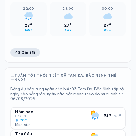
22:00
23:00
00:00
27°
27°
27°
100%
80%
80%
48 Giờ tới
TUẦN TỚI THỜI TIẾT XÃ TAM ĐA, BẮC NINH THẾ
NÀO?
Bảng dự báo từng ngày cho biết Xã Tam Đa, Bắc Ninh sắp tới
ngày nào nắng ráo, ngày nào cần mang theo áo mưa, tính từ
06/08/2026.
Hôm nay
▾
31°
26°
06/08
70%
Mưa Vừa
Thứ Sáu
ĐỘ ẨM
GIÓ