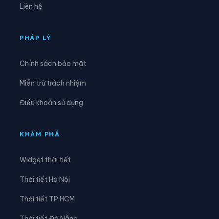
Liên hệ
Xã Cao Đức
Xã Chi Lăng
Xã Đại Đồng
Xã Đại Lai
PHÁP LÝ
Xã Đại Sơn
Xã Đèo Gia
Chính sách bảo mật
Xã Đông Cứu
Xã Đồng Kỳ
Miễn trừ trách nhiệm
Xã Đông Phú
Xã Đồng Việt
Điều khoản sử dụng
Xã Dương Hưu
Xã Gia Bình
Xã Hiệp Hòa
Xã Hoàng Vân
KHÁM PHÁ
Xã Hợp Thịnh
Xã Kép
Widget thời tiết
Xã Kiên Lao
Xã Lâm Thao
Thời tiết Hà Nội
Xã Lạng Giang
Xã Liên Bão
Thời tiết TP.HCM
Xã Lục Nam
Xã Lục Ngạn
Thời tiết Đà Nẵng