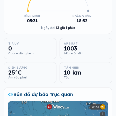
BÌNH MINH
HOÀNG HÔN
05:31
18:32
Ngày dài
13 giờ 1 phút
TIA UV
ÁP SUẤT
0
1003
Cao — dùng kem
hPa — ổn định
ĐIỂM SƯƠNG
TẦM NHÌN
25°C
10 km
Ẩm vừa phải
Tốt
Bản đồ dự báo trực quan