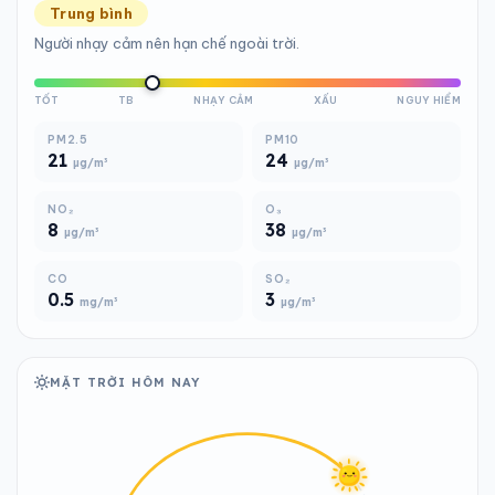
Trung bình
Người nhạy cảm nên hạn chế ngoài trời.
TỐT
TB
NHẠY CẢM
XẤU
NGUY HIỂM
PM2.5
PM10
21
24
µg/m³
µg/m³
NO₂
O₃
8
38
µg/m³
µg/m³
CO
SO₂
0.5
3
mg/m³
µg/m³
MẶT TRỜI HÔM NAY