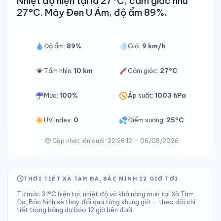
Nhiệt độ hiện tại là 27°C, cảm giác như
27°C. Mây Đen U Ám, độ ẩm 89%.
Độ ẩm:
89%
Gió:
9 km/h
Tầm nhìn:
10 km
Cảm giác:
27°C
Mưa:
100%
Áp suất:
1003 hPa
UV Index:
0
Điểm sương:
25°C
Cập nhật lần cuối: 22:26:12 — 06/08/2026
THỜI TIẾT XÃ TAM ĐA, BẮC NINH 12 GIỜ TỚI
Từ mức 31°C hiện tại, nhiệt độ và khả năng mưa tại Xã Tam
Đa, Bắc Ninh sẽ thay đổi qua từng khung giờ — theo dõi chi
tiết trong bảng dự báo 12 giờ bên dưới.