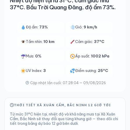
Nhiệt độ hiện tại là 31°C, cảm giác như
37°C. Bầu Trời Quang Đãng, độ ẩm 73%.
Độ ẩm:
73%
Gió:
9 km/h
Tầm nhìn:
10 km
Cảm giác:
37°C
Mưa:
0%
Áp suất:
1002 hPa
UV Index:
3
Điểm sương:
25°C
Cập nhật lần cuối: 07:28:04 — 09/08/2026
THỜI TIẾT XÃ XUÂN CẨM, BẮC NINH 12 GIỜ TỚI
Từ mức 31°C hiện tại, nhiệt độ và khả năng mưa tại Xã Xuân
Cẩm, Bắc Ninh sẽ thay đổi qua từng khung giờ — theo dõi chi
tiết trong bảng dự báo 12 giờ bên dưới.