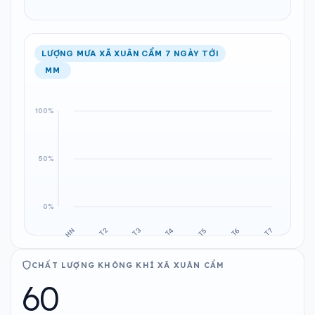
LƯỢNG MƯA XÃ XUÂN CẨM 7 NGÀY TỚI
MM
CHẤT LƯỢNG KHÔNG KHÍ XÃ XUÂN CẨM
60