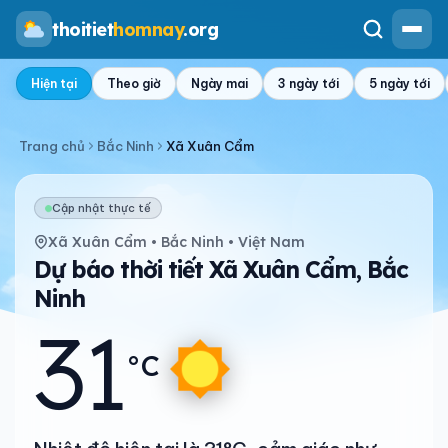
thoitiet
homnay
.org
Hiện tại
Theo giờ
Ngày mai
3 ngày tới
5 ngày tới
Trang chủ
Bắc Ninh
Xã Xuân Cẩm
Cập nhật thực tế
Xã Xuân Cẩm • Bắc Ninh • Việt Nam
Dự báo thời tiết Xã Xuân Cẩm, Bắc
Ninh
31
°C