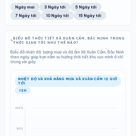
53%
14 km/h
11
Tốt
ĐIỂM SƯƠNG
% MƯA
7 mm
998 hPa
26°C
100%
Trung bình ngày
Tốc độ gió
Ngày mai
3 Ngày tới
5 Ngày tới
Chỉ số UV
Ước lượng
Tổng cả ngày
Bình thường
Ổn định
Khả năng mưa
7 Ngày tới
10 Ngày tới
15 Ngày tới
TIA UV
TẦM NHÌN
LƯỢNG MƯA
ÁP SUẤT
11
Tốt
ĐIỂM SƯƠNG
% MƯA
0.12 mm
998 hPa
26°C
100%
Chỉ số UV
Ước lượng
Tổng cả ngày
Bình thường
Ổn định
Khả năng mưa
BIỂU ĐỒ THỜI TIẾT XÃ XUÂN CẨM, BẮC NINH TRONG
THỜI GIAN TỚI NHƯ THẾ NÀO?
LƯỢNG MƯA
ÁP SUẤT
ĐIỂM SƯƠNG
% MƯA
2.37 mm
999 hPa
25°C
22%
Biểu đồ nhiệt độ, lượng mưa và độ ẩm Xã Xuân Cẩm, Bắc Ninh
Tổng cả ngày
Bình thường
theo ngày giúp bạn nắm xu hướng thời tiết khu vực mình ở chỉ
Ổn định
Khả năng mưa
trong vài giây.
ĐIỂM SƯƠNG
% MƯA
25°C
95%
Ổn định
Khả năng mưa
NHIỆT ĐỘ VÀ KHẢ NĂNG MƯA XÃ XUÂN CẨM 12 GIỜ
TỚI
12H