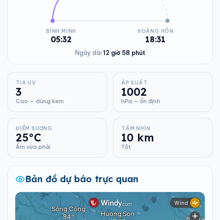
BÌNH MINH
HOÀNG HÔN
05:32
18:31
Ngày dài
12 giờ 58 phút
TIA UV
ÁP SUẤT
3
1002
Cao — dùng kem
hPa — ổn định
ĐIỂM SƯƠNG
TẦM NHÌN
25°C
10 km
Ẩm vừa phải
Tốt
Bản đồ dự báo trực quan