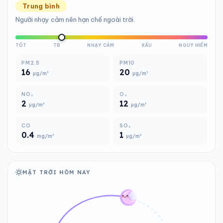
Trung bình
Người nhạy cảm nên hạn chế ngoài trời.
TỐT
TB
NHẠY CẢM
XẤU
NGUY HIỂM
PM2.5
PM10
16
20
µg/m³
µg/m³
NO₂
O₃
2
12
µg/m³
µg/m³
CO
SO₂
0.4
1
mg/m³
µg/m³
MẶT TRỜI HÔM NAY