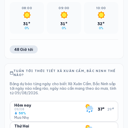
08:00
09:00
10:00
31°
31°
32°
0%
0%
0%
48 Giờ tới
TUẦN TỚI THỜI TIẾT XÃ XUÂN CẨM, BẮC NINH THẾ
NÀO?
Bảng dự báo từng ngày cho biết Xã Xuân Cẩm, Bắc Ninh sắp
tới ngày nào nắng ráo, ngày nào cần mang theo áo mưa, tính
từ 09/08/2026.
Hôm nay
▾
37°
29°
09/08
56%
Mưa Nhẹ
Thứ Hai
ĐỘ ẨM
GIÓ