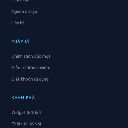
Xã Biển Động
Xã Biên Sơn
Nguồn dữ liệu
Xã Bố Hạ
Xã Cẩm Lý
Liên hệ
Xã Cao Đức
Xã Chi Lăng
Xã Đại Đồng
Xã Đại Lai
PHÁP LÝ
Xã Đại Sơn
Xã Đèo Gia
Chính sách bảo mật
Xã Đông Cứu
Xã Đồng Kỳ
Miễn trừ trách nhiệm
Xã Đông Phú
Xã Đồng Việt
Điều khoản sử dụng
Xã Dương Hưu
Xã Gia Bình
Xã Hiệp Hòa
Xã Hoàng Vân
KHÁM PHÁ
Xã Hợp Thịnh
Xã Kép
Widget thời tiết
Xã Kiên Lao
Xã Lâm Thao
Thời tiết Hà Nội