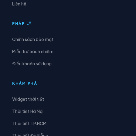
Liên hệ
Xã Chi Lăng
Xã Đại Đồng
Xã Đại Lai
Xã Đại Sơn
PHÁP LÝ
Xã Đèo Gia
Xã Đông Cứu
Chính sách bảo mật
Xã Đồng Kỳ
Xã Đông Phú
Miễn trừ trách nhiệm
Xã Đồng Việt
Xã Dương Hưu
Điều khoản sử dụng
Xã Gia Bình
Xã Hiệp Hòa
Xã Hoàng Vân
Xã Hợp Thịnh
KHÁM PHÁ
Xã Kép
Xã Kiên Lao
Widget thời tiết
Xã Lâm Thao
Xã Lạng Giang
Thời tiết Hà Nội
Xã Liên Bão
Xã Lục Nam
Thời tiết TP.HCM
Xã Lục Ngạn
Xã Lục Sơn
Thời tiết Đà Nẵng