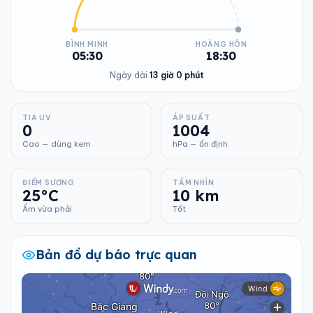
BÌNH MINH
HOÀNG HÔN
05:30
18:30
Ngày dài
13 giờ 0 phút
TIA UV
ÁP SUẤT
0
1004
Cao — dùng kem
hPa — ổn định
ĐIỂM SƯƠNG
TẦM NHÌN
25°C
10 km
Ẩm vừa phải
Tốt
Bản đồ dự báo trực quan