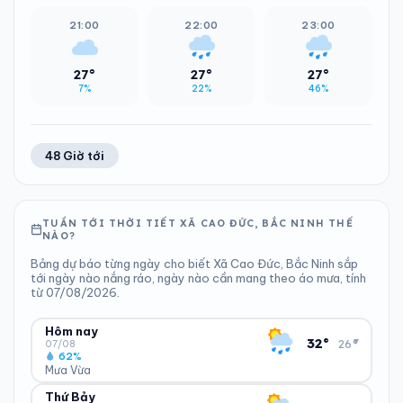
21:00
22:00
23:00
27°
27°
27°
7%
22%
46%
48 Giờ tới
TUẦN TỚI THỜI TIẾT XÃ CAO ĐỨC, BẮC NINH THẾ
NÀO?
Bảng dự báo từng ngày cho biết Xã Cao Đức, Bắc Ninh sắp
tới ngày nào nắng ráo, ngày nào cần mang theo áo mưa, tính
từ 07/08/2026.
Hôm nay
▾
32°
26°
07/08
62%
Mưa Vừa
Thứ Bảy
ĐỘ ẨM
GIÓ