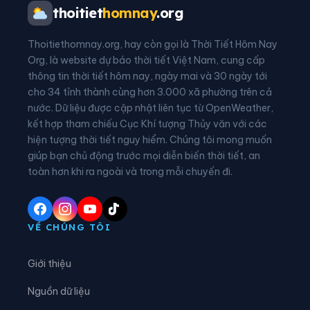
Phường Phượng Sơn
Phường Quế Võ
thoitiet
homnay
.org
Phường Song Liễu
Phường Tam Sơn
Thoitiethomnay.org, hay còn gọi là Thời Tiết Hôm Nay
Phường Tân An
Phường Tân Tiến
Org, là website dự báo thời tiết Việt Nam, cung cấp
thông tin thời tiết hôm nay, ngày mai và 30 ngày tới
Phường Thuận Thành
Phường Tiền Phong
cho 34 tỉnh thành cùng hơn 3.000 xã phường trên cả
nước. Dữ liệu được cập nhật liên tục từ OpenWeather,
Phường Trạm Lộ
Phường Trí Quả
kết hợp tham chiếu Cục Khí tượng Thủy văn với các
hiện tượng thời tiết nguy hiểm. Chúng tôi mong muốn
Phường Tự Lạn
Phường Từ Sơn
giúp bạn chủ động trước mọi diễn biến thời tiết, an
Phường Vân Hà
Phường Việt Yên
toàn hơn khi ra ngoài và trong mỗi chuyến đi.
Phường Võ Cường
Phường Vũ Ninh
Phường Yên Dũng
Xã An Lạc
VỀ CHÚNG TÔI
Xã Bắc Lũng
Xã Bảo Đài
Giới thiệu
Xã Biển Động
Xã Biên Sơn
Nguồn dữ liệu
Xã Bố Hạ
Xã Cẩm Lý