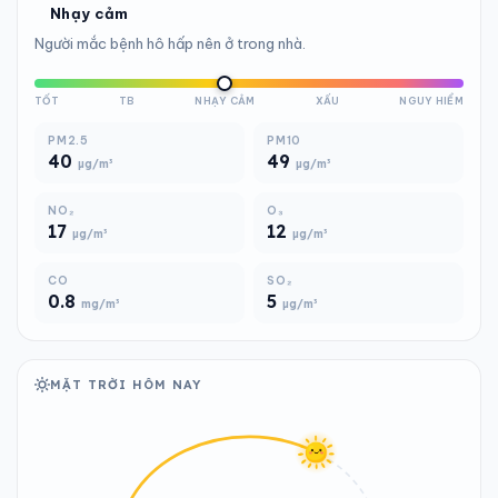
Nhạy cảm
Người mắc bệnh hô hấp nên ở trong nhà.
TỐT
TB
NHẠY CẢM
XẤU
NGUY HIỂM
PM2.5
PM10
40
49
µg/m³
µg/m³
NO₂
O₃
17
12
µg/m³
µg/m³
CO
SO₂
0.8
5
mg/m³
µg/m³
MẶT TRỜI HÔM NAY