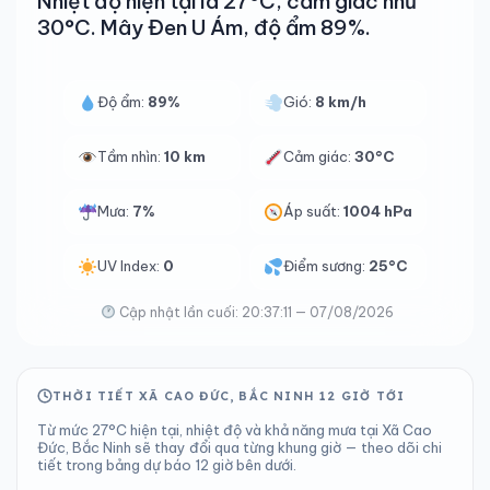
Nhiệt độ hiện tại là 27°C, cảm giác như
30°C. Mây Đen U Ám, độ ẩm 89%.
Độ ẩm:
89%
Gió:
8 km/h
Tầm nhìn:
10 km
Cảm giác:
30°C
Mưa:
7%
Áp suất:
1004 hPa
UV Index:
0
Điểm sương:
25°C
Cập nhật lần cuối: 20:37:11 — 07/08/2026
THỜI TIẾT XÃ CAO ĐỨC, BẮC NINH 12 GIỜ TỚI
Từ mức 27°C hiện tại, nhiệt độ và khả năng mưa tại Xã Cao
Đức, Bắc Ninh sẽ thay đổi qua từng khung giờ — theo dõi chi
tiết trong bảng dự báo 12 giờ bên dưới.