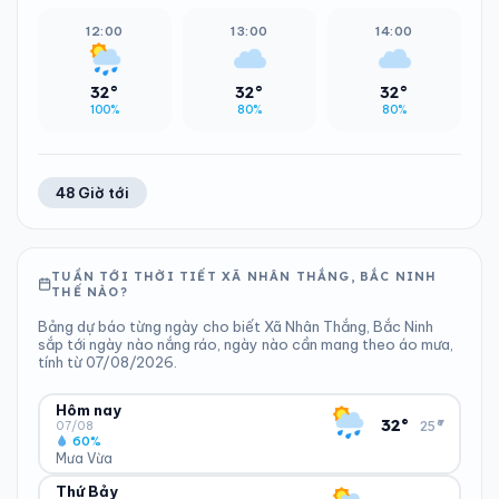
12:00
13:00
14:00
32°
32°
32°
100%
80%
80%
48 Giờ tới
TUẦN TỚI THỜI TIẾT XÃ NHÂN THẮNG, BẮC NINH
THẾ NÀO?
Bảng dự báo từng ngày cho biết Xã Nhân Thắng, Bắc Ninh
sắp tới ngày nào nắng ráo, ngày nào cần mang theo áo mưa,
tính từ 07/08/2026.
Hôm nay
▾
32°
25°
07/08
60%
Mưa Vừa
Thứ Bảy
ĐỘ ẨM
GIÓ