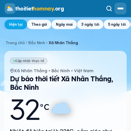
thoitiet
homnay
.org
Hiện tại
Theo giờ
Ngày mai
3 ngày tới
5 ngày tới
Trang chủ
Bắc Ninh
Xã Nhân Thắng
Cập nhật thực tế
Xã Nhân Thắng • Bắc Ninh • Việt Nam
Dự báo thời tiết Xã Nhân Thắng,
Bắc Ninh
32
°C