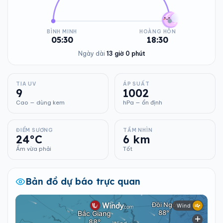
BÌNH MINH
HOÀNG HÔN
05:30
18:30
Ngày dài
13 giờ 0 phút
TIA UV
ÁP SUẤT
9
1002
Cao — dùng kem
hPa — ổn định
ĐIỂM SƯƠNG
TẦM NHÌN
24°C
6 km
Ẩm vừa phải
Tốt
Bản đồ dự báo trực quan