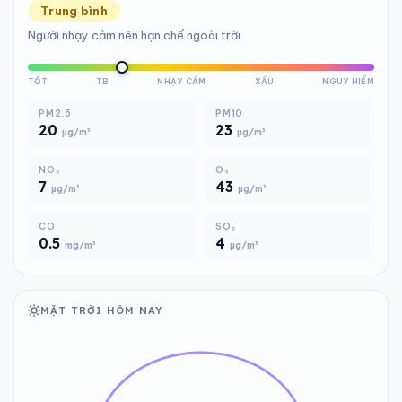
Trung bình
Người nhạy cảm nên hạn chế ngoài trời.
TỐT
TB
NHẠY CẢM
XẤU
NGUY HIỂM
PM2.5
PM10
20
23
µg/m³
µg/m³
NO₂
O₃
7
43
µg/m³
µg/m³
CO
SO₂
0.5
4
mg/m³
µg/m³
MẶT TRỜI HÔM NAY