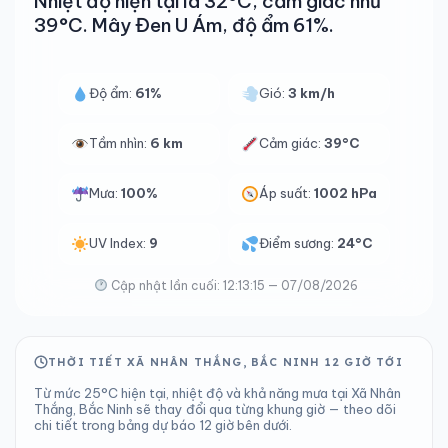
Nhiệt độ hiện tại là 32°C, cảm giác như
39°C. Mây Đen U Ám, độ ẩm 61%.
Độ ẩm:
61%
Gió:
3 km/h
Tầm nhìn:
6 km
Cảm giác:
39°C
Mưa:
100%
Áp suất:
1002 hPa
UV Index:
9
Điểm sương:
24°C
Cập nhật lần cuối: 12:13:15 — 07/08/2026
THỜI TIẾT XÃ NHÂN THẮNG, BẮC NINH 12 GIỜ TỚI
Từ mức 25°C hiện tại, nhiệt độ và khả năng mưa tại Xã Nhân
Thắng, Bắc Ninh sẽ thay đổi qua từng khung giờ — theo dõi
chi tiết trong bảng dự báo 12 giờ bên dưới.