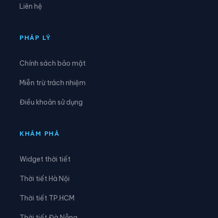
Liên hệ
Xã Cao Đức
Xã Chi Lăng
Xã Đại Đồng
Xã Đại Lai
PHÁP LÝ
Xã Đại Sơn
Xã Đèo Gia
Chính sách bảo mật
Xã Đông Cứu
Xã Đồng Kỳ
Miễn trừ trách nhiệm
Xã Đông Phú
Xã Đồng Việt
Điều khoản sử dụng
Xã Dương Hưu
Xã Gia Bình
Xã Hiệp Hòa
Xã Hoàng Vân
KHÁM PHÁ
Xã Hợp Thịnh
Xã Kép
Widget thời tiết
Xã Kiên Lao
Xã Lâm Thao
Thời tiết Hà Nội
Xã Lạng Giang
Xã Liên Bão
Thời tiết TP.HCM
Xã Lục Nam
Xã Lục Ngạn
Thời tiết Đà Nẵng