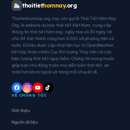
Phường Phượng Sơn
Phường Quế Võ
thoitiet
homnay
.org
Phường Song Liễu
Phường Tam Sơn
Thoitiethomnay.org, hay còn gọi là Thời Tiết Hôm Nay
Phường Tân An
Phường Tân Tiến
Org, là website dự báo thời tiết Việt Nam, cung cấp
thông tin thời tiết hôm nay, ngày mai và 30 ngày tới
Phường Thuận Thành
Phường Tiền Phong
cho 34 tỉnh thành cùng hơn 3.000 xã phường trên cả
nước. Dữ liệu được cập nhật liên tục từ OpenWeather,
Phường Trạm Lộ
Phường Trí Quả
kết hợp tham chiếu Cục Khí tượng Thủy văn với các
hiện tượng thời tiết nguy hiểm. Chúng tôi mong muốn
Phường Tự Lạn
Phường Từ Sơn
giúp bạn chủ động trước mọi diễn biến thời tiết, an
Phường Vân Hà
Phường Việt Yên
toàn hơn khi ra ngoài và trong mỗi chuyến đi.
Phường Võ Cường
Phường Vũ Ninh
Phường Yên Dũng
Xã An Lạc
VỀ CHÚNG TÔI
Xã Bắc Lũng
Xã Bảo Đài
Giới thiệu
Xã Biển Động
Xã Biên Sơn
Nguồn dữ liệu
Xã Bố Hạ
Xã Cẩm Lý