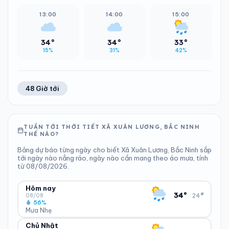
13:00
14:00
15:00
34°
34°
33°
15%
31%
42%
48 Giờ tới
TUẦN TỚI THỜI TIẾT XÃ XUÂN LƯƠNG, BẮC NINH
THẾ NÀO?
Bảng dự báo từng ngày cho biết Xã Xuân Lương, Bắc Ninh sắp
tới ngày nào nắng ráo, ngày nào cần mang theo áo mưa, tính
từ 08/08/2026.
Hôm nay
▾
34°
24°
08/08
56%
Mưa Nhẹ
Chủ Nhật
ĐỘ ẨM
GIÓ