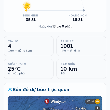
BÌNH MINH
HOÀNG HÔN
05:31
18:31
Ngày dài
13 giờ 0 phút
TIA UV
ÁP SUẤT
4
1001
Cao — dùng kem
hPa — ổn định
ĐIỂM SƯƠNG
TẦM NHÌN
25°C
10 km
Ẩm vừa phải
Tốt
Bản đồ dự báo trực quan