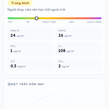
Trung bình
Người nhạy cảm nên hạn chế ngoài trời.
TỐT
TB
NHẠY CẢM
XẤU
NGUY HIỂM
PM2.5
PM10
24
26
µg/m³
µg/m³
NO₂
O₃
1
108
µg/m³
µg/m³
CO
SO₂
0.3
2
mg/m³
µg/m³
MẶT TRỜI HÔM NAY