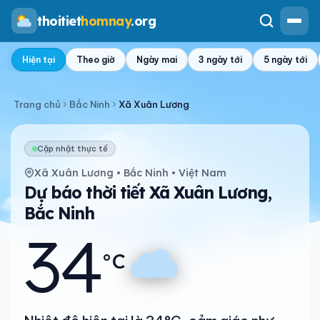
thoitiet
homnay
.org
Hiện tại
Theo giờ
Ngày mai
3 ngày tới
5 ngày tới
Trang chủ
Bắc Ninh
Xã Xuân Lương
Cập nhật thực tế
Xã Xuân Lương • Bắc Ninh • Việt Nam
Dự báo thời tiết Xã Xuân Lương,
Bắc Ninh
34
°C