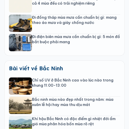
cả 4 mùa đều có trải nghiệm riêng
Đi đồng tháp mùa mưa cần chuẩn bị gì: mang
theo áo mưa và giày chống nước
Đi điện biên mùa mưa cần chuẩn bị gì: 5 món đồ
bắt buộc phải mang
Bài viết về Bắc Ninh
Chỉ số UV ở Bắc Ninh cao vào lúc nào trong
khung 11:00-13:00
Bắc ninh mùa nào đẹp nhất trong năm: mùa
xuân lễ hội hay mùa thu dịu mát
Khí hậu Bắc Ninh có đặc điểm gì nhiệt đới ẩm
gió mùa phân hóa bốn mùa rõ rệt