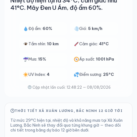
Nhiệt độ hiện tại là 34°C, cảm giác như
41°C. Mây Đen U Ám, độ ẩm 60%.
Độ ẩm:
60%
Gió:
5 km/h
Tầm nhìn:
10 km
Cảm giác:
41°C
Mưa:
15%
Áp suất:
1001 hPa
UV Index:
4
Điểm sương:
25°C
Cập nhật lần cuối: 12:48:22 — 08/08/2026
THỜI TIẾT XÃ XUÂN LƯƠNG, BẮC NINH 12 GIỜ TỚI
Từ mức 29°C hiện tại, nhiệt độ và khả năng mưa tại Xã Xuân
Lương, Bắc Ninh sẽ thay đổi qua từng khung giờ — theo dõi
chi tiết trong bảng dự báo 12 giờ bên dưới.