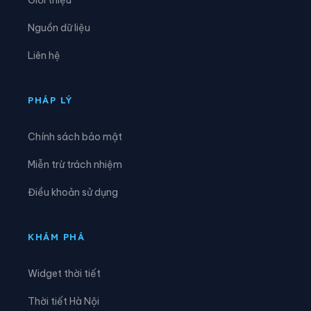
Xã Biển Động
Xã Biên Sơn
Nguồn dữ liệu
Xã Bố Hạ
Xã Cẩm Lý
Liên hệ
Xã Cao Đức
Xã Chi Lăng
Xã Đại Đồng
Xã Đại Lai
PHÁP LÝ
Xã Đại Sơn
Xã Đèo Gia
Chính sách bảo mật
Xã Đông Cứu
Xã Đồng Kỳ
Miễn trừ trách nhiệm
Xã Đông Phú
Xã Đồng Việt
Điều khoản sử dụng
Xã Dương Hưu
Xã Gia Bình
Xã Hiệp Hòa
Xã Hoàng Vân
KHÁM PHÁ
Xã Hợp Thịnh
Xã Kép
Widget thời tiết
Xã Kiên Lao
Xã Lâm Thao
Thời tiết Hà Nội