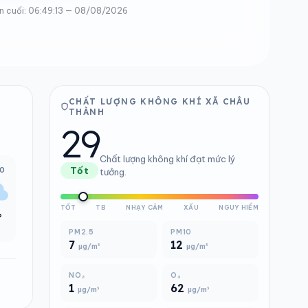
n cuối: 06:49:13 — 08/08/2026
CHẤT LƯỢNG KHÔNG KHÍ XÃ CHÂU
THÀNH
29
Chất lượng không khí đạt mức lý
00
Tốt
tưởng.
TỐT
TB
NHẠY CẢM
XẤU
NGUY HIỂM
°
PM2.5
PM10
7
12
µg/m³
µg/m³
NO₂
O₃
1
62
µg/m³
µg/m³