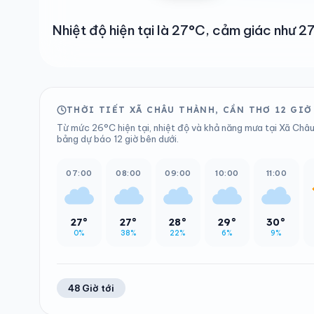
Nhiệt độ hiện tại là 27°C, cảm giác như
THỜI TIẾT XÃ CHÂU THÀNH, CẦN THƠ 12 GIỜ
Từ mức 26°C hiện tại, nhiệt độ và khả năng mưa tại Xã Châu
bảng dự báo 12 giờ bên dưới.
07:00
08:00
09:00
10:00
11:00
27°
27°
28°
29°
30°
0%
38%
22%
6%
9%
48 Giờ tới