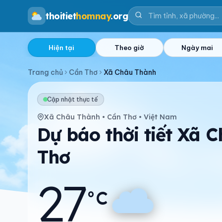
thoitiet
homnay
.org
Hiện tại
Theo giờ
Ngày mai
Trang chủ
Cần Thơ
Xã Châu Thành
Cập nhật thực tế
Xã Châu Thành • Cần Thơ • Việt Nam
Dự báo thời tiết Xã 
Thơ
27
°C