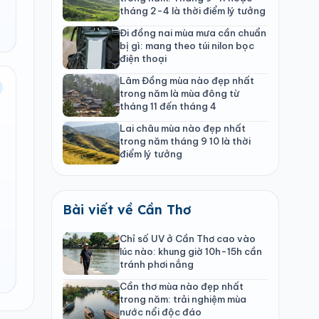
tháng 2-4 là thời điểm lý tưởng
Đi đồng nai mùa mưa cần chuẩn
bị gì: mang theo túi nilon bọc
điện thoại
Lâm Đồng mùa nào đẹp nhất
trong năm là mùa đông từ
tháng 11 đến tháng 4
Lai châu mùa nào đẹp nhất
trong năm tháng 9 10 là thời
điểm lý tưởng
Bài viết về Cần Thơ
Chỉ số UV ở Cần Thơ cao vào
lúc nào: khung giờ 10h-15h cần
tránh phơi nắng
Cần thơ mùa nào đẹp nhất
trong năm: trải nghiệm mùa
nước nổi độc đáo